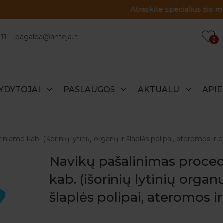
Atraskite specialius šio mėnesio pasiūlymus!
11
pagalba@anteja.lt
0
YDYTOJAI
PASLAUGOS
AKTUALU
API
iame kab. (išorinių lytinių organų ir šlaplės polipai, ateromos ir p
Navikų pašalinimas proce
kab. (išorinių lytinių organų
šlaplės polipai, ateromos ir