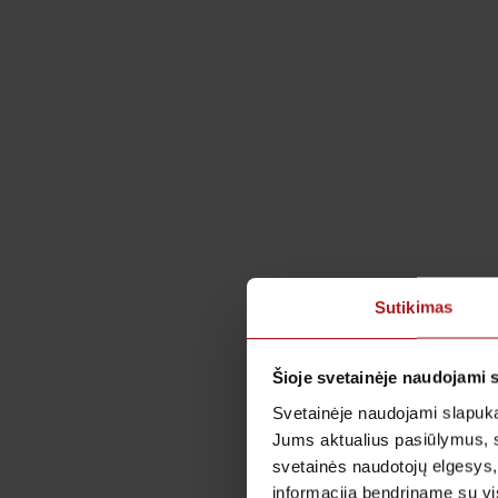
Sutikimas
Šioje svetainėje naudojami 
Svetainėje naudojami slapuka
Jums aktualius pasiūlymus, 
svetainės naudotojų elgesys,
informaciją bendriname su vis