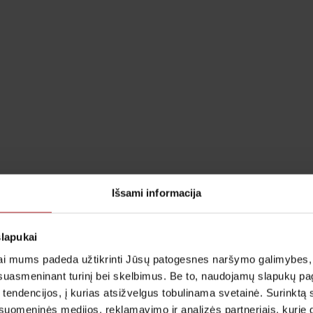
Išsami informacija
slapukai
i mums padeda užtikrinti Jūsų patogesnes naršymo galimybes, ger
suasmeninant turinį bei skelbimus. Be to, naudojamų slapukų p
 tendencijos, į kurias atsižvelgus tobulinama svetainė. Surinktą
uomeninės medijos, reklamavimo ir analizės partneriais, kurie gali