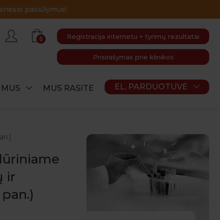
Registracija internetu + tyrimų rezultatai
0
Prisirašymas prie klinikos
EL. PARDUOTUVĖ
E MUS
MUS RASITE
an.)
dūriniame
 ir
 pan.)