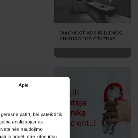
DIAGNOSTIKOS IR DIENOS
CHIRURGIJOS CENTRAS
Apie
esnę patirtį bei pateikti tik
agalba analizuojamas
 svetainės naudojimo
 ją pridėti prie kitos jūsų