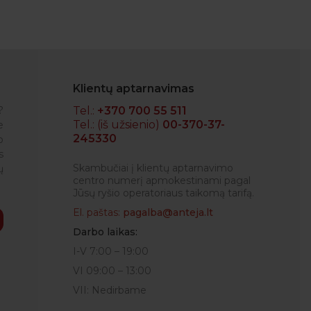
Klientų aptarnavimas
?
Tel.:
+370 700 55 511
Tel.: (iš užsienio)
00-370-37-
e
245330
o
IGLĖ
s
Skambučiai į klientų aptarnavimo
ų
centro numerį apmokestinami pagal
Jūsų ryšio operatoriaus taikomą tarifą.
El. paštas:
pagalba@anteja.lt
Darbo laikas:
I-V 7:00 – 19:00
VI 09:00 – 13:00
VII: Nedirbame