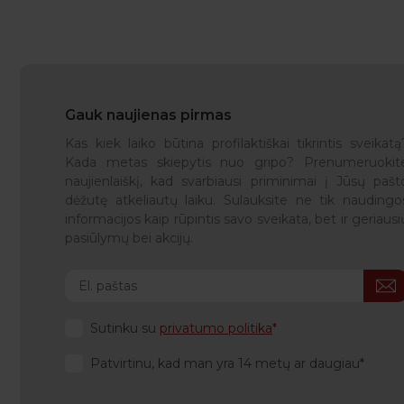
Gauk naujienas pirmas
Kas kiek laiko būtina profilaktiškai tikrintis sveikatą
Kada metas skiepytis nuo gripo? Prenumeruokit
naujienlaiškį, kad svarbiausi priminimai į Jūsų pašt
dėžutę atkeliautų laiku. Sulauksite ne tik naudingo
informacijos kaip rūpintis savo sveikata, bet ir geriausi
pasiūlymų bei akcijų.
Sutinku su
privatumo politika
Patvirtinu, kad man yra 14 metų ar daugiau