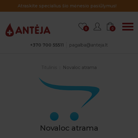
lius šio mėnesio pasiūlymus!
Atraskite specia
0
0
+370 700 55511
pagalba@anteja.lt
Titulinis
Novaloc atrama
Novaloc atrama