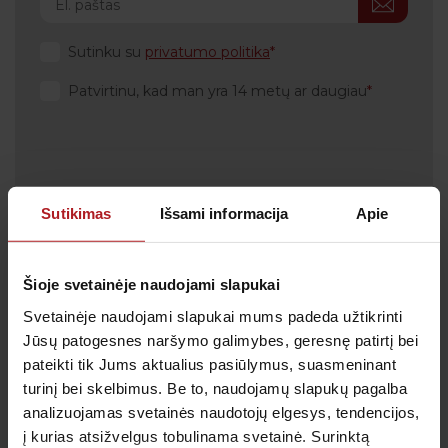
Sutinku su
privatumo politika
Patvirtinu, kad man yra 14 metų ar daugiau
Klientų aptarnavimas
Sutikimas
Išsami informacija
Apie
Tel.:
+370 700 55 511
Tel.: (iš užsienio)
00-370-37-245330
Šioje svetainėje naudojami slapukai
Skambučiai į klientų aptarnavimo centro numerį
Svetainėje naudojami slapukai mums padeda užtikrinti
apmokestinami pagal Jūsų ryšio operatoriaus
taikomą tarifą.
Jūsų patogesnes naršymo galimybes, geresnę patirtį bei
pateikti tik Jums aktualius pasiūlymus, suasmeninant
El. paštas:
pagalba@anteja.lt
turinį bei skelbimus. Be to, naudojamų slapukų pagalba
Darbo laikas:
analizuojamas svetainės naudotojų elgesys, tendencijos,
I-V 7:00 – 19:00
į kurias atsižvelgus tobulinama svetainė. Surinktą