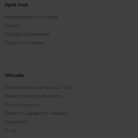
Apie mus
Administracijos kontaktai
Karjera
Kokybės užtikrinimas
Privatumo politika
Aktualu
Pasiruošimas tyrimams (LT, EN)
Rekomendacijos skiepams
Dovanų kuponas
Pirkimo ir pardavimo taisyklės
Kaip pirkti?
D.U.K.