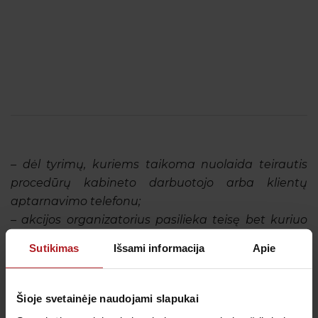
– dėl tyrimų, kuriems taikoma nuolaida teirautis
procedūrų kabineto darbuotojo arba klientų
aptarnavimo telefonu;
– a
kcijos organizatorius pasilieka teisę bet kuriuo
metu keisti akcijos sąlygas.
Sutikimas
Išsami informacija
Apie
Visos naujienos
Šioje svetainėje naudojami slapukai