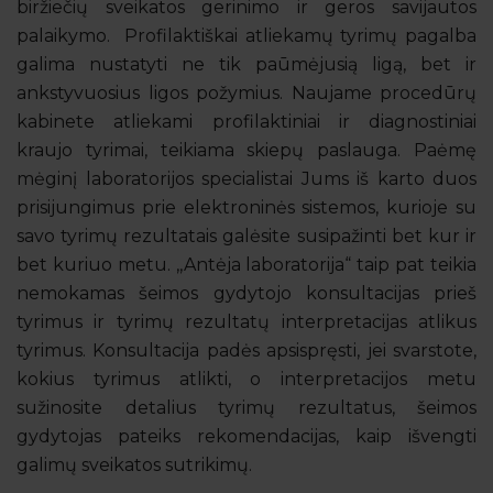
biržiečių sveikatos gerinimo ir geros savijautos
palaikymo. Profilaktiškai atliekamų tyrimų pagalba
galima nustatyti ne tik paūmėjusią ligą, bet ir
ankstyvuosius ligos požymius. Naujame procedūrų
kabinete atliekami profilaktiniai ir diagnostiniai
kraujo tyrimai, teikiama skiepų paslauga. Paėmę
mėginį laboratorijos specialistai Jums iš karto duos
prisijungimus prie elektroninės sistemos, kurioje su
savo tyrimų rezultatais galėsite susipažinti bet kur ir
bet kuriuo metu. ,,Antėja laboratorija“ taip pat teikia
nemokamas šeimos gydytojo konsultacijas prieš
tyrimus ir tyrimų rezultatų interpretacijas atlikus
tyrimus. Konsultacija padės apsispręsti, jei svarstote,
kokius tyrimus atlikti, o interpretacijos metu
sužinosite detalius tyrimų rezultatus, šeimos
gydytojas pateiks rekomendacijas, kaip išvengti
galimų sveikatos sutrikimų.