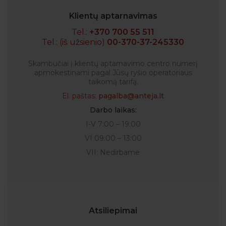
Klientų aptarnavimas
Tel.:
+370 700 55 511
Tel.: (iš užsienio)
00-370-37-245330
Skambučiai į klientų aptarnavimo centro numerį
apmokestinami pagal Jūsų ryšio operatoriaus
taikomą tarifą.
El. paštas:
pagalba@anteja.lt
Darbo laikas:
I-V 7:00 – 19:00
VI 09:00 – 13:00
VII: Nedirbame
Atsiliepimai