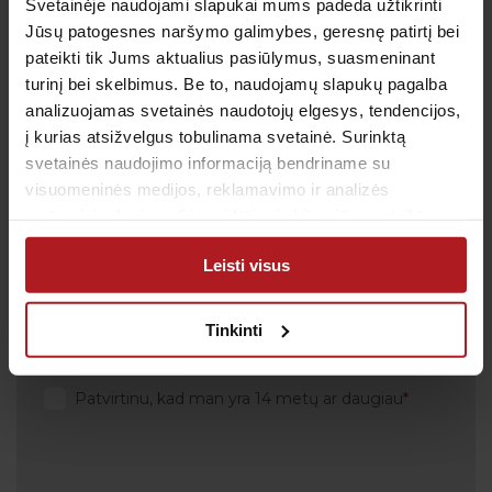
Svetainėje naudojami slapukai mums padeda užtikrinti
Jūsų patogesnes naršymo galimybes, geresnę patirtį bei
pateikti tik Jums aktualius pasiūlymus, suasmeninant
turinį bei skelbimus. Be to, naudojamų slapukų pagalba
Gauk naujienas pirmas
analizuojamas svetainės naudotojų elgesys, tendencijos,
Kas kiek laiko būtina profilaktiškai tikrintis sveikatą?
į kurias atsižvelgus tobulinama svetainė. Surinktą
Kada metas skiepytis nuo gripo? Prenumeruokite
svetainės naudojimo informaciją bendriname su
naujienlaiškį, kad svarbiausi priminimai į Jūsų pašto
visuomeninės medijos, reklamavimo ir analizės
dėžutę atkeliautų laiku. Sulauksite ne tik naudingos
partneriais, kurie gali ją pridėti prie kitos jūsų pateiktos
informacijos kaip rūpintis savo sveikata, bet ir
arba naudojant paslaugas surinktos informacijos.
geriausių pasiūlymų bei akcijų.
Leisti visus
Tinkinti
Sutinku su
privatumo politika
Patvirtinu, kad man yra 14 metų ar daugiau