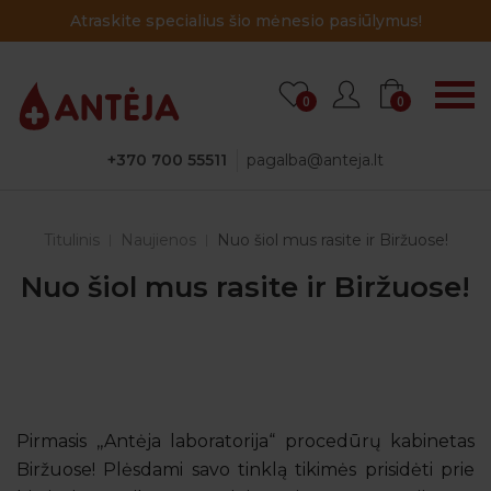
asiūlymus!
Atraskite specialius šio mėnesio p
0
0
+370 700 55511
pagalba@anteja.lt
Titulinis
Naujienos
Nuo šiol mus rasite ir Biržuose!
Nuo šiol mus rasite ir Biržuose!
Pirmasis ,,Antėja laboratorija“ procedūrų kabinetas
Biržuose! Plėsdami savo tinklą tikimės prisidėti prie