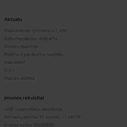
Aktualu
Pasiruošimas tyrimams (LT, EN)
Rekomendacijos skiepams
Dovanų kuponas
Pirkimo ir pardavimo taisyklės
Kaip pirkti?
D.U.K.
Slapukų politika
Įmonės rekvizitai
UAB Diagnostikos laboratorija
Žemaičių plentas 37, Kaunas, LT-48178
Įmonės kodas: 300598351