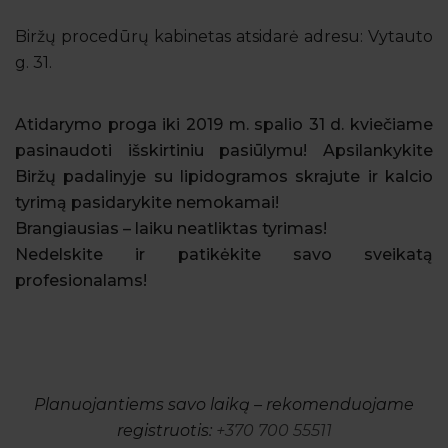
Biržų procedūrų kabinetas atsidarė adresu: Vytauto
g. 31.
Atidarymo proga iki 2019 m. spalio 31 d. kviečiame
pasinaudoti išskirtiniu pasiūlymu! Apsilankykite
Biržų padalinyje su lipidogramos skrajute ir kalcio
tyrimą pasidarykite nemokamai!
Brangiausias – laiku neatliktas tyrimas!
Nedelskite ir patikėkite savo sveikatą
profesionalams!
Planuojantiems savo laiką – rekomenduojame
registruotis:
+370 700 55511