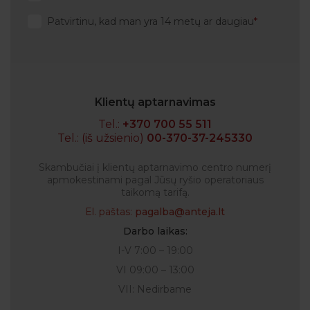
Patvirtinu, kad man yra 14 metų ar daugiau
Klientų aptarnavimas
Tel.:
+370 700 55 511
Tel.: (iš užsienio)
00-370-37-245330
Skambučiai į klientų aptarnavimo centro numerį
apmokestinami pagal Jūsų ryšio operatoriaus
taikomą tarifą.
El. paštas:
pagalba@anteja.lt
Darbo laikas:
I-V 7:00 – 19:00
VI 09:00 – 13:00
VII: Nedirbame