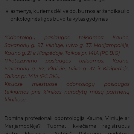
asmenys, kuriems dėl veido, burnos ar žandikaulio
onkologinės ligos buvo taikytas gydymas.
*Odontologų paslaugos teikiamos: Kaune,
Savanorių g. 97, Vilniuje, Lvivo g. 37, Marijampolėje,
Kauno g. 21 ir Klaipėdoje, Taikos pr. 141A (PC BIG).
*Protezavimo paslaugos teikiamos: Kaune,
Savanorių g. 97, Vilniuje, Lvivo g. 37 ir Klaipėdoje,
Taikos pr. 141A (PC BIG).
Kituose miestuose odontologų paslaugos
teikiamos prie klinikos nurodytų mūsų partnerių
klinikose.
Domina profesionali odontologija Kaune, Vilniuje ar
Marijampolėje? Tuomet kviečiame registruotis
vizitui klinikose „Antėja“. Patyrusių gydytojų