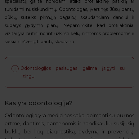
specialistą galite norėdami atlikti profilaktinę patikrą ar
turėdami nusiskundimų. Odontologas, įvertinęs Jūsų dantų
būklę, suteiks pirmąją pagalbą skaudančiam dančiui ir
sudarys gydymo planą. Nepamirškite, kad profilaktiniai
vizitai yra būtini norint užkirsti kelią rimtoms problemoms ir
siekiant išvengti dantų skausmo
Odontologijos paslaugas galima įsigyti su
lizingu.
Kas yra odontologija?
Odontologija yra medicinos šaka, apimanti su burnos
ertme, dantimis, dantenomis ir žandikauliu susijusių
būklių bei ligų diagnostiką, gydymą ir prevenciją.