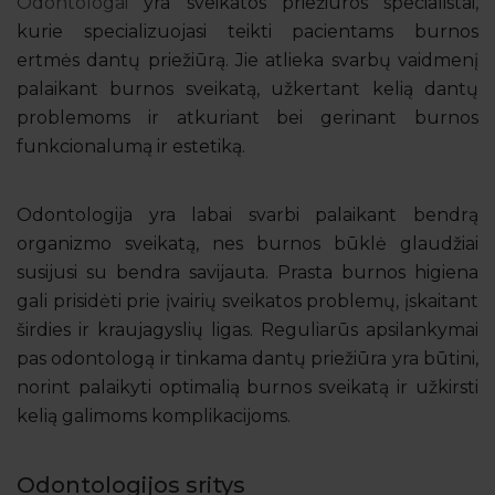
Odontologai
yra sveikatos priežiūros specialistai,
kurie specializuojasi teikti pacientams burnos
ertmės dantų priežiūrą. Jie atlieka svarbų vaidmenį
palaikant burnos sveikatą, užkertant kelią dantų
problemoms ir atkuriant bei gerinant burnos
funkcionalumą ir estetiką.
Odontologija yra labai svarbi palaikant bendrą
organizmo sveikatą, nes burnos būklė glaudžiai
susijusi su bendra savijauta. Prasta burnos higiena
gali prisidėti prie įvairių sveikatos problemų, įskaitant
širdies ir kraujagyslių ligas. Reguliarūs apsilankymai
pas odontologą ir tinkama dantų priežiūra yra būtini,
norint palaikyti optimalią burnos sveikatą ir užkirsti
kelią galimoms komplikacijoms.
Odontologijos sritys