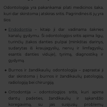
Odontologija yra pakankamai plati medicinos šaka,
kuri dar skirstoma į atskiras sritis. Pagrindinės iš jų yra
šios:
Endodontija
– kitaip ji dar vadinama šaknies
kanalų gydymu. Ši odontologijos sritis apima ligų,
turinčių įtakos danties pulpai (minkštas darinys,
sudarytas iš kraujagyslių, nervų ir limfagyslių,
esantis danties viduje), tyrimą, diagnostiką ir
gydymą.
Burnos ir žandikaulių odontologija – paprastai ji
dar skirstoma į burnos ir žandikaulių patologiją,
radiologiją bei chirurgiją.
Ortodontija – odontologijos sritis, kuri apima
dantų padėties, žandikaulių ir sąkandžio
koregavimą, su jais susijusių problemų