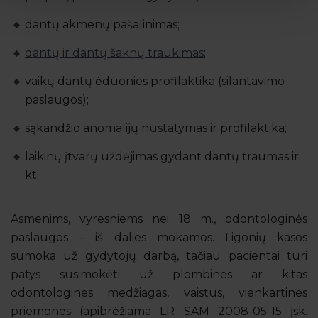
dantų akmenų pašalinimas;
dantų ir dantų šaknų traukimas
;
vaikų dantų ėduonies profilaktika (silantavimo
paslaugos);
sąkandžio anomalijų nustatymas ir profilaktika;
laikinų įtvarų uždėjimas gydant dantų traumas ir
kt.
Asmenims, vyresniems nei 18 m., odontologinės
paslaugos – iš dalies mokamos. Ligonių kasos
sumoka už gydytojų darbą, tačiau pacientai turi
patys susimokėti už plombines ar kitas
odontologines medžiagas, vaistus, vienkartines
priemones (apibrėžiama LR SAM 2008-05-15 įsk.