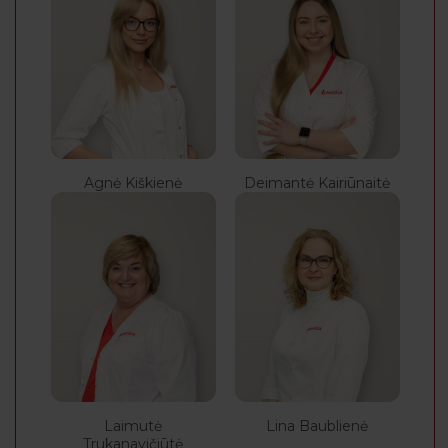
Agnė Kiškienė
Deimantė Kairiūnaitė
Laimutė
Lina Baublienė
Trukanavičiūtė