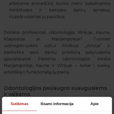
atliekama procedūra, kurios metu pašalinamos
minkštosios ir kietosios dantų apnašos,
nupoliruojamas jų paviršius.
Domina profesionali odontologija Vilniuje, Kaune,
Klaipėdoje ar Marijampolėje? Tuomet
užsiregistruokite vizitui klinikoje „Antėja“ ir
patikėkite savo dantų priežiūrą patyrusiems
specialistams! Patikima odontologijos klinika
Marijampolėje, Kaune ir Vilniuje – kelias į sveiką,
estetišką ir funkcionalią šypseną.
Odontologijos paslaugos suaugusiems
ir vaikams
Sutikimas
Išsami informacija
Apie
„Antėja“ odontologai laukia ne tik suaugusių
pacientų, bet ir vaikų. Dantų higiena ir nuolatinė