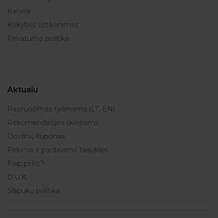
Karjera
Kokybės užtikrinimas
Privatumo politika
Aktualu
Pasiruošimas tyrimams (LT, EN)
Rekomendacijos skiepams
Dovanų kuponas
Pirkimo ir pardavimo taisyklės
Kaip pirkti?
D.U.K.
Slapukų politika