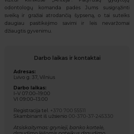
odontologų komanda padės Jums susigrąžinti
sveiką ir gražiai atrodančią šypseną, o tai suteiks
daugiau pasitikėjimo savimi ir leis nevaržomai
džiaugtis gyvenimu.
Darbo laikas ir kontaktai
Adresas:
Lvivo g. 37, Vilnius
Darbo laikas:
I–V 07:00–19:00
VI 09:00–13:00
Registracija tel.
+370 700 55511
Skambinant iš užsienio
00-370-37-245330
Atsiskaitymas: grynieji, banko kortelė,
draudimo lėšomis pateikus draudimo