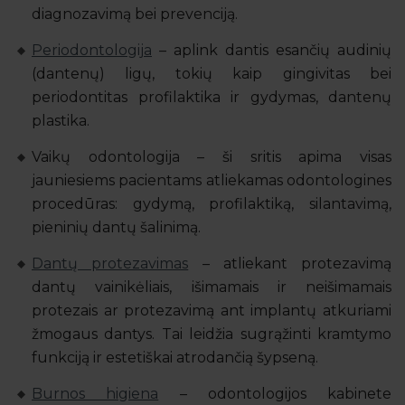
diagnozavimą bei prevenciją.
Periodontologija
– aplink dantis esančių audinių
(dantenų) ligų, tokių kaip gingivitas bei
periodontitas profilaktika ir gydymas, dantenų
plastika.
Vaikų odontologija – ši sritis apima visas
jauniesiems pacientams atliekamas odontologines
procedūras: gydymą, profilaktiką, silantavimą,
pieninių dantų šalinimą.
Dantų protezavimas
– atliekant protezavimą
dantų vainikėliais, išimamais ir neišimamais
protezais ar protezavimą ant implantų atkuriami
žmogaus dantys. Tai leidžia sugrąžinti kramtymo
funkciją ir estetiškai atrodančią šypseną.
Burnos higiena
– odontologijos kabinete