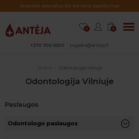
Atraskite specialius šio mėnesio pasiūlymus!
0
0
+370 700 55511
pagalba@anteja.lt
Titulinis
Odontologija Vilniuje
Odontologija Vilniuje
Paslaugos
Odontologo paslaugos