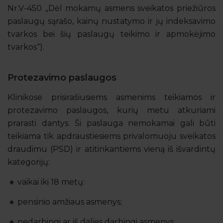
Nr.V-450 „Dėl mokamų asmens sveikatos priežiūros
paslaugų sąrašo, kainų nustatymo ir jų indeksavimo
tvarkos bei šių paslaugų teikimo ir apmokėjimo
tvarkos“).
Protezavimo paslaugos
Klinikose prisirašiusiems asmenims teikiamos ir
protezavimo paslaugos, kurių metu atkuriami
prarasti dantys. Ši paslauga nemokamai gali būti
teikiama tik apdraustiesiems privalomuoju sveikatos
draudimu (PSD) ir atitinkantiems vieną iš išvardintų
kategorijų:
vaikai iki 18 metų:
pensinio amžiaus asmenys;
nedarbingi ar iš dalies darbingi asmenys;