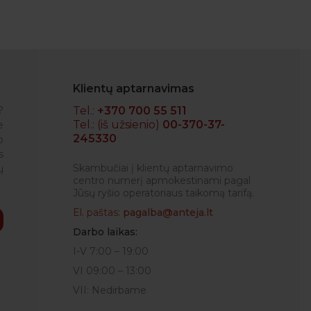
Klientų aptarnavimas
?
Tel.:
+370 700 55 511
Tel.: (iš užsienio)
00-370-37-
e
245330
o
NEDAS
s
Skambučiai į klientų aptarnavimo
ų
centro numerį apmokestinami pagal
Jūsų ryšio operatoriaus taikomą tarifą.
El. paštas:
pagalba@anteja.lt
Darbo laikas:
I-V 7:00 – 19:00
VI 09:00 – 13:00
VII: Nedirbame