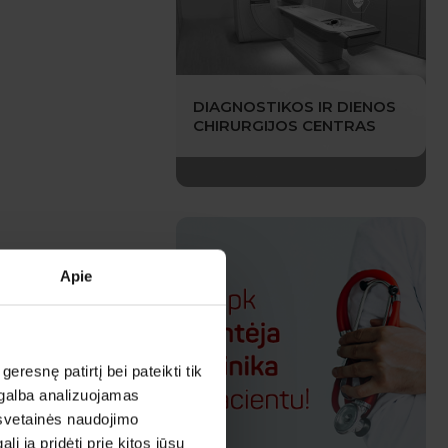
DIAGNOSTIKOS IR DIENOS
CHIRURGIJOS CENTRAS
Apie
esnę patirtį bei pateikti tik
agalba analizuojamas
 svetainės naudojimo
 ją pridėti prie kitos jūsų