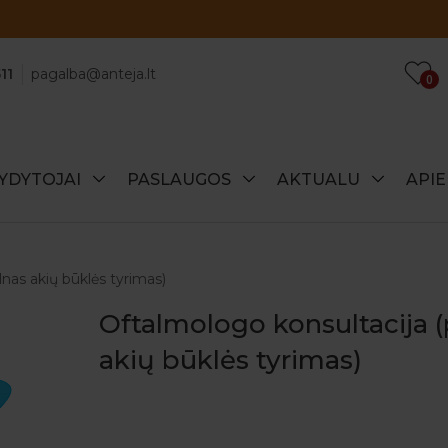
Atraskite specialius šio mėnesio pasiūlymus!
11
pagalba@anteja.lt
0
YDYTOJAI
PASLAUGOS
AKTUALU
API
lnas akių būklės tyrimas)
Oftalmologo konsultacija (
akių būklės tyrimas)