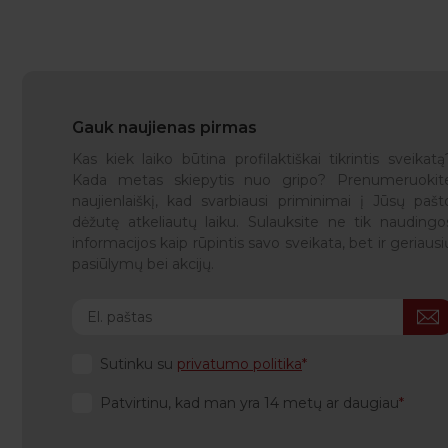
Gauk naujienas pirmas
Kas kiek laiko būtina profilaktiškai tikrintis sveikatą
Kada metas skiepytis nuo gripo? Prenumeruokit
naujienlaiškį, kad svarbiausi priminimai į Jūsų pašt
dėžutę atkeliautų laiku. Sulauksite ne tik naudingo
informacijos kaip rūpintis savo sveikata, bet ir geriausi
pasiūlymų bei akcijų.
Sutinku su
privatumo politika
Patvirtinu, kad man yra 14 metų ar daugiau