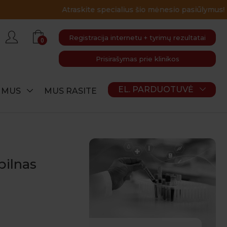
Registracija internetu + tyrimų rezultatai
0
Prisirašymas prie klinikos
EL. PARDUOTUVĖ
E MUS
MUS RASITE
pilnas