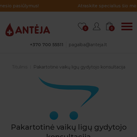
Atraskite specialius šio mėnesio pasiūlymus!
0
0
+370 700 55511
pagalba@anteja.lt
Titulinis
Pakartotinė vaikų ligų gydytojo konsultacija
Pakartotinė vaikų ligų gydytojo
konsultacija