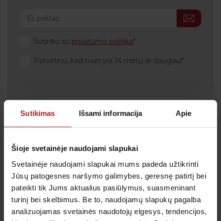
Sutinku su
privatumo politika
Patvirtinu, kad man yra 14 metų ar daugiau
Sutikimas
Išsami informacija
Apie
Klientų aptarnavimas
Tel.:
+370 700 55 511
Tel.: (iš užsienio)
00-370-37-245330
Šioje svetainėje naudojami slapukai
Svetainėje naudojami slapukai mums padeda užtikrinti
Skambučiai į klientų aptarnavimo centro numerį
apmokestinami pagal Jūsų ryšio operatoriaus
Jūsų patogesnes naršymo galimybes, geresnę patirtį bei
taikomą tarifą.
pateikti tik Jums aktualius pasiūlymus, suasmeninant
El. paštas:
pagalba@anteja.lt
turinį bei skelbimus. Be to, naudojamų slapukų pagalba
Darbo laikas:
analizuojamas svetainės naudotojų elgesys, tendencijos,