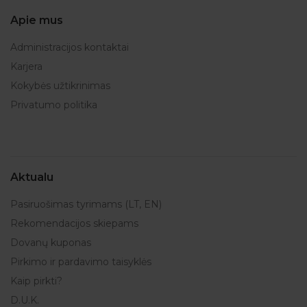
Apie mus
Administracijos kontaktai
Karjera
Kokybės užtikrinimas
Privatumo politika
Aktualu
Pasiruošimas tyrimams (LT, EN)
Rekomendacijos skiepams
Dovanų kuponas
Pirkimo ir pardavimo taisyklės
Kaip pirkti?
D.U.K.