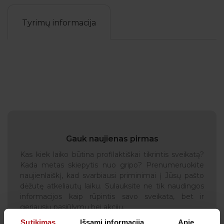
Tyrimų informacija
Gauk naujienas pirmas
Kas kiek laiko būtina profilaktiškai tikrintis sveikatą?
Kada metas skiepytis nuo gripo? Prenumeruokite
naujienlaiškį, kad svarbiausi priminimai į Jūsų pašto
dėžutę atkeliautų laiku. Sulauksite ne tik naudingos
informacijos kaip rūpintis savo sveikata, bet ir
geriausių pasiūlymų bei akcijų.
Sutikimas
Išsami informacija
Apie