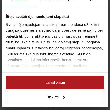
Sutinku su
privatumo politika
Šioje svetainėje naudojami slapukai
Svetainėje naudojami slapukai mums padeda užtikrinti
Patvirtinu, kad man yra 14 metų ar daugiau
Jūsų patogesnes naršymo galimybes, geresnę patirtį bei
pateikti tik Jums aktualius pasiūlymus, suasmeninant
turinį bei skelbimus. Be to, naudojamų slapukų pagalba
analizuojamas svetainės naudotojų elgesys, tendencijos,
į kurias atsižvelgus tobulinama svetainė. Surinktą
Klientų aptarnavimas
svetainės naudojimo informaciją bendriname su
Tel.:
+370 700 55 511
visuomeninės medijos, reklamavimo ir analizės
Tel.: (iš užsienio)
00-370-37-245330
partneriais, kurie gali ją pridėti prie kitos jūsų pateiktos
arba naudojant paslaugas surinktos informacijos.
Skambučiai į klientų aptarnavimo centro numerį
apmokestinami pagal Jūsų ryšio operatoriaus
Leisti visus
taikomą tarifą.
El. paštas:
pagalba@anteja.lt
Tinkinti
Darbo laikas:
I-V 7:00 – 19:00