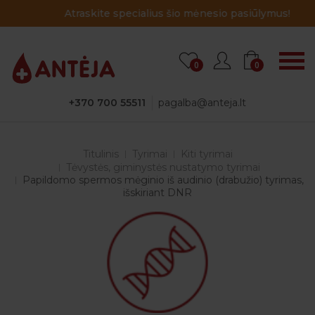
Atraskite specialius šio mėnesio pasiūlymus!
0
0
+370 700 55511
pagalba@anteja.lt
Titulinis
Tyrimai
Kiti tyrimai
Tėvystės, giminystės nustatymo tyrimai
Papildomo spermos mėginio iš audinio (drabužio) tyrimas,
išskiriant DNR