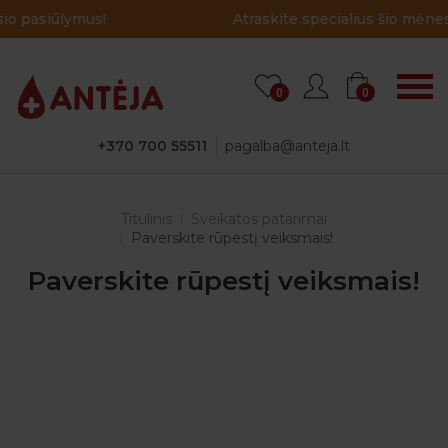
Atraskite specialius šio mėnesio pasiūlymus!
0
0
+370 700 55511
pagalba@anteja.lt
Titulinis
Sveikatos patarimai
Paverskite rūpestį veiksmais!
Paverskite rūpestį veiksmais!