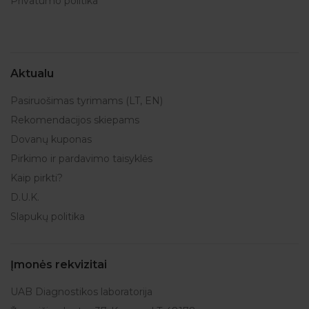
Privatumo politika
Aktualu
Pasiruošimas tyrimams (LT, EN)
Rekomendacijos skiepams
Dovanų kuponas
Pirkimo ir pardavimo taisyklės
Kaip pirkti?
D.U.K.
Slapukų politika
Įmonės rekvizitai
UAB Diagnostikos laboratorija