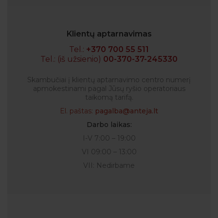
Klientų aptarnavimas
Tel.:
+370 700 55 511
Tel.: (iš užsienio)
00-370-37-245330
Skambučiai į klientų aptarnavimo centro numerį
apmokestinami pagal Jūsų ryšio operatoriaus
taikomą tarifą.
El. paštas:
pagalba@anteja.lt
Darbo laikas:
I-V 7:00 – 19:00
VI 09:00 – 13:00
VII: Nedirbame