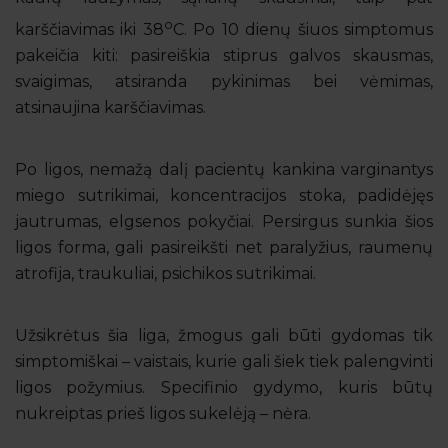
o
karščiavimas iki 38
C. Po 10 dienų šiuos simptomus
pakeičia kiti: pasireiškia stiprus galvos skausmas,
svaigimas, atsiranda pykinimas bei vėmimas,
atsinaujina karščiavimas.
Po ligos, nemažą dalį pacientų kankina varginantys
miego sutrikimai, koncentracijos stoka, padidėjęs
jautrumas, elgsenos pokyčiai. Persirgus sunkia šios
ligos forma, gali pasireikšti net paralyžius, raumenų
atrofija, traukuliai, psichikos sutrikimai.
Užsikrėtus šia liga, žmogus gali būti gydomas tik
simptomiškai – vaistais, kurie gali šiek tiek palengvinti
ligos požymius. Specifinio gydymo, kuris būtų
nukreiptas prieš ligos sukelėją – nėra.