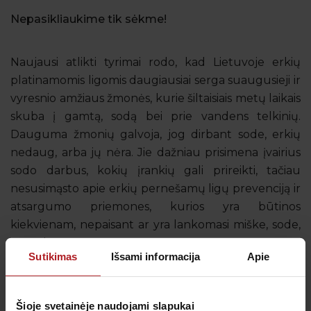
Nepasikliaukime tik sėkme
!
Naujausi atlikti tyrimai rodo, kad Lietuvoje erkių
platinamomis ligomis daugiausiai serga suaugusieji ir
vyresnio amžiaus žmonės, kurie šiltaisiais metų laikais
skuba į gamtą, sodą bei prie vandens telkinių.
Dauguma žmonių galvoja, jog dirbant sode, erkių
nedaug, arba jų nėra. Jie dažniau prisimena įvairius
sodo darbus, kokių įrankių gali prireikti, tačiau
nesusimąsto apie erkių pernešamų ligų prevenciją ir
atsargumo priemones, kurios yra būtinos
kiekvienam, nepaisant ar yra lankomasi miške, sode,
ar parke.
Sutikimas
Išsami informacija
Apie
Sprendimas yra – skiepas nuo erkinio encefalito!
Šioje svetainėje naudojami slapukai