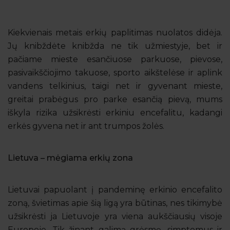
Kiekvienais metais erkių paplitimas nuolatos didėja.
Jų knibždėte knibžda ne tik užmiestyje, bet ir
pačiame mieste esančiuose parkuose, pievose,
pasivaikščiojimo takuose, sporto aikštelėse ir aplink
vandens telkinius, taigi net ir gyvenant mieste,
greitai prabėgus pro parke esančią pievą, mums
iškyla rizika užsikrėsti erkiniu encefalitu, kadangi
erkės gyvena net ir ant trumpos žolės.
Lietuva – mėgiama erkių zona
Lietuvai papuolant į pandeminę erkinio encefalito
zoną, švietimas apie šią ligą yra būtinas, nes tikimybė
užsikrėsti ja Lietuvoje yra viena aukščiausių visoje
Europoje. Tik žinant galimą grėsmę, simptomus ir