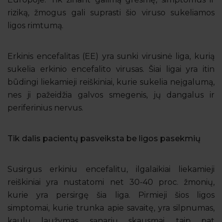
riziką, žmogus gali suprasti šio viruso sukeliamos
ligos rimtumą.
Erkinis encefalitas (EE) yra sunki virusinė liga, kurią
sukelia erkinio encefalito virusas. Šiai ligai yra itin
būdingi liekamieji reiškiniai, kurie sukelia neįgalumą,
nes ji pažeidžia galvos smegenis, jų dangalus ir
periferinius nervus.
Tik dalis pacientų pasveiksta be ligos pasekmių
Susirgus erkiniu encefalitu, ilgalaikiai liekamieji
reiškiniai yra nustatomi net 30-40 proc. žmonių,
kurie yra persirgę šia liga. Pirmieji šios ligos
simptomai, kurie trunka apie savaitę, yra silpnumas,
kaulų laužymas, sąnarių skausmai, taip pat