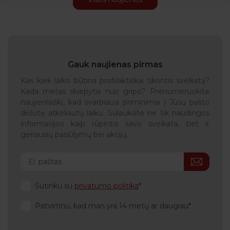
Gauk naujienas pirmas
Kas kiek laiko būtina profilaktiškai tikrintis sveikatą?
Kada metas skiepytis nuo gripo? Prenumeruokite
naujienlaiškį, kad svarbiausi priminimai į Jūsų pašto
dėžutę atkeliautų laiku. Sulauksite ne tik naudingos
informacijos kaip rūpintis savo sveikata, bet ir
geriausių pasiūlymų bei akcijų.
Sutinku su
privatumo politika
Patvirtinu, kad man yra 14 metų ar daugiau