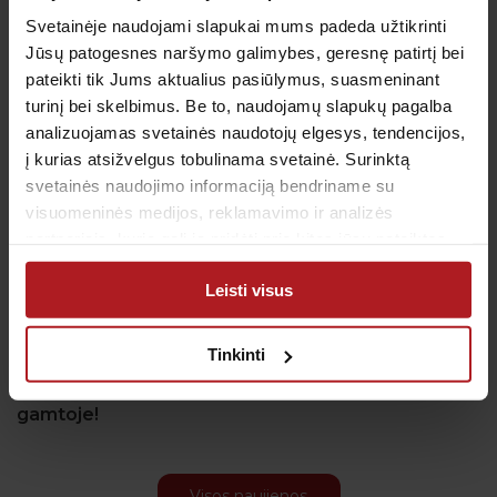
Svetainėje naudojami slapukai mums padeda užtikrinti
Skiepas vis dar išlieka vienintelė veiksmingiausia
Jūsų patogesnes naršymo galimybes, geresnę patirtį bei
profilaktinė priemonė nuo erkinio encefalito.
pateikti tik Jums aktualius pasiūlymus, suasmeninant
Pagrindinis skiepijimo planas susideda iš trijų
turinį bei skelbimus. Be to, naudojamų slapukų pagalba
vakcinos dozių. Po pirmųjų dviejų dozių suleidimo
analizuojamas svetainės naudotojų elgesys, tendencijos,
dažniausiai susidaro efektyvi apsauga nuo erkinio
į kurias atsižvelgus tobulinama svetainė. Surinktą
encefalito. Erkių aktyvumo sezonas dažniausiai
svetainės naudojimo informaciją bendriname su
prasideda jau ankstyvą pavasarį, todėl norint įgyti
visuomeninės medijos, reklamavimo ir analizės
imunitetą dar prieš aktyvųjį sezoną,
partneriais, kurie gali ją pridėti prie kitos jūsų pateiktos
rekomenduojama, kad trečioji skiepo dozė būtų
arba naudojant paslaugas surinktos informacijos.
suleista dar prieš prasidedant naujam erkių
Leisti visus
aktyvumo sezonui.
Tinkinti
Imkitės atsargumo priemonių prieš leisdami laiką
gamtoje
!
Visos naujienos