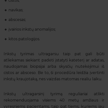
cistos;
navikas;
abscesas;
įvairios inkstų anomalijos;
kitos patologijos.
Inkstų tyrimas ultragarsu taip pat gali būti
atliekamas siekiant padėti įstatyti kateterį ar adatas,
naudojamas biopsijai arba skysčių nutekėjimui iš
cistos ar absceso. Be to, ši procedūra leidžia įvertinti
inkstų kraujotaką, nes vaizdas matomas realiu laiku.
Inkstų ultragarsinį tyrimą reguliariai atlikti
rekomenduojama visiems 40 metų amžiaus ir
vyresniems pacientams, taip pat tiems, kuriems jau