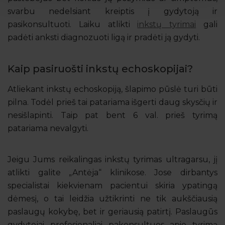
svarbu nedelsiant kreiptis į gydytoją ir
pasikonsultuoti. Laiku atlikti
inkstų tyrimai
gali
padėti anksti diagnozuoti ligą ir pradėti ją gydyti.
Kaip pasiruošti inkstų echoskopijai?
Atliekant inkstų echoskopiją, šlapimo pūslė turi būti
pilna. Todėl prieš tai patariama išgerti daug skysčių ir
nesišlapinti. Taip pat bent 6 val. prieš tyrimą
patariama nevalgyti.
Jeigu Jums reikalingas inkstų tyrimas ultragarsu, jį
atlikti galite „Antėja“ klinikose. Jose dirbantys
specialistai kiekvienam pacientui skiria ypatingą
dėmesį, o tai leidžia užtikrinti ne tik aukščiausią
paslaugų kokybę, bet ir geriausią patirtį. Paslaugūs
gydytojai profesionaliai pakonsultuos apie tyrimą