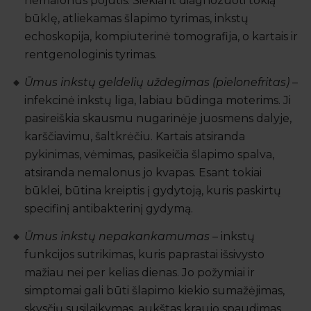
nemalonus pojūtis. Siekiant diagnozuoti tokią
būklę, atliekamas šlapimo tyrimas, inkstų
echoskopija, kompiuterinė tomografija, o kartais ir
rentgenologinis tyrimas.
Ūmus inkstų geldelių uždegimas (pielonefritas)
–
infekcinė inkstų liga, labiau būdinga moterims. Ji
pasireiškia skausmu nugarinėje juosmens dalyje,
karščiavimu, šaltkrėčiu. Kartais atsiranda
pykinimas, vėmimas, pasikeičia šlapimo spalva,
atsiranda nemalonus jo kvapas. Esant tokiai
būklei, būtina kreiptis į gydytoją, kuris paskirtų
specifinį antibakterinį gydymą.
Ūmus inkstų nepakankamumas
– inkstų
funkcijos sutrikimas, kuris paprastai išsivysto
mažiau nei per kelias dienas. Jo požymiai ir
simptomai gali būti šlapimo kiekio sumažėjimas,
skysčių susilaikymas, aukštas kraujo spaudimas,