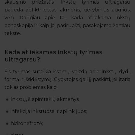
skausmo priežastis. Inkstų tyrimas ultragarsu
padeda aptikti cistas, akmenis, gerybinius auglius,
vėžį. Daugiau apie tai, kada atliekama inkstų
echoskopija ir kaip jai pasiruošti, pasakojame žemiau
tekste.
Kada atliekamas inkstų tyrimas
ultragarsu?
Šis tyrimas suteikia išsamų vaizdą apie inkstų dydį,
formą ir išsidėstymą. Gydytojas gali jį paskirti, jei įtaria
tokias problemas kaip:
Inkstų, šlapimtakių akmenys;
infekcija inkstuose ir aplink juos;
hidronefrozė;