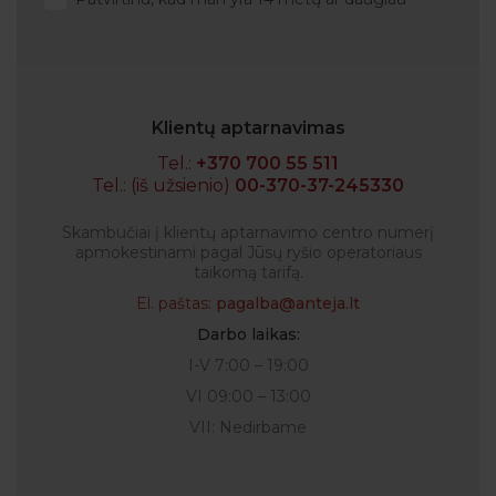
Klientų aptarnavimas
Tel.:
+370 700 55 511
Tel.: (iš užsienio)
00-370-37-245330
Skambučiai į klientų aptarnavimo centro numerį
apmokestinami pagal Jūsų ryšio operatoriaus
taikomą tarifą.
El. paštas:
pagalba@anteja.lt
Darbo laikas:
I-V 7:00 – 19:00
VI 09:00 – 13:00
VII: Nedirbame