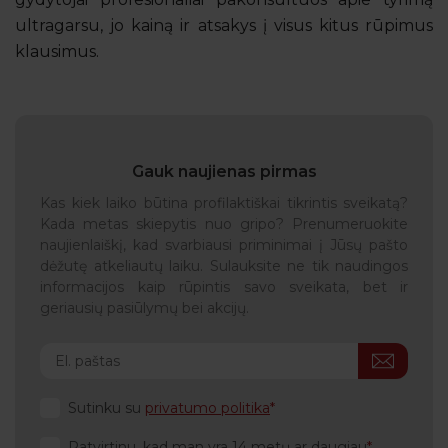
ultragarsu, jo kainą ir atsakys į visus kitus rūpimus
klausimus.
Gauk naujienas pirmas
Kas kiek laiko būtina profilaktiškai tikrintis sveikatą?
Kada metas skiepytis nuo gripo? Prenumeruokite
naujienlaiškį, kad svarbiausi priminimai į Jūsų pašto
dėžutę atkeliautų laiku. Sulauksite ne tik naudingos
informacijos kaip rūpintis savo sveikata, bet ir
geriausių pasiūlymų bei akcijų.
Sutinku su
privatumo politika
Patvirtinu, kad man yra 14 metų ar daugiau