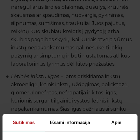
nereguliarus širdies plakimas, dusulys, krūtinės
skausmas ar spaudimas, nuovargis, pykinimas,
silpnumas, sumišimas, traukuliai. Juos pajutus,
reikėtų kuo skubiau kreiptis į gydytoją arba
skubios pagalbos skyrių. Kai kuriais atvejais ūmus
inkstų nepakankamumas gali nesukelti jokių
požymių ar simptomų ir būti nustatomas atlikus
laboratorinius tyrimus dėl kitos priežasties.
Lėtinės inkstų ligos
– joms priskiriama inkstų
akmenligė, lėtinis inkstų uždegimas, policistozė,
glomerulonefritas, nefropatija ir kitos ligos,
kuriomis sergant ilgainiui vystosi lėtinis inkstų
nepakankamumas. Šias ligas dažniausiai sunku
pastebėti, nes jos nesukelia jokių simptomų arba
Sutikimas
Išsami informacija
Apie
šie būna nespecifiniai, tokie kaip pajuodę ir patinę
paakiai, blyški oda, mieguistumas, nuovargis,