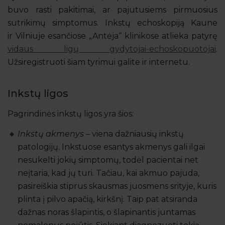
buvo rasti pakitimai, ar pajutusiems pirmuosius
sutrikimų simptomus. Inkstų echoskopiją Kaune
ir Vilniuje esančiose „Antėja“ klinikose atlieka patyrę
vidaus ligų gydytojai-echoskopuotojai
.
Užsiregistruoti šiam tyrimui galite ir internetu.
Inkstų ligos
Pagrindinės inkstų ligos yra šios:
Inkstų akmenys
– viena dažniausių inkstų
patologijų. Inkstuose esantys akmenys gali ilgai
nesukelti jokių simptomų, todėl pacientai net
neįtaria, kad jų turi. Tačiau, kai akmuo pajuda,
pasireiškia stiprus skausmas juosmens srityje, kuris
plinta į pilvo apačią, kirkšnį. Taip pat atsiranda
dažnas noras šlapintis, o šlapinantis juntamas