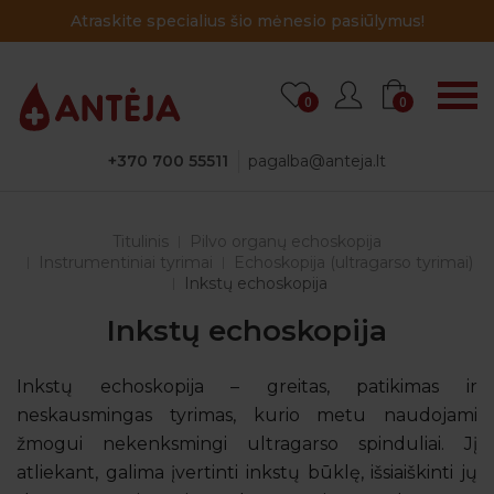
Atraskite specialius šio mėnesio pasiūlymus!
0
0
+370 700 55511
pagalba@anteja.lt
Titulinis
Pilvo organų echoskopija
Instrumentiniai tyrimai
Echoskopija (ultragarso tyrimai)
Inkstų echoskopija
Inkstų echoskopija
Inkstų echoskopija – greitas, patikimas ir
neskausmingas tyrimas, kurio metu naudojami
žmogui nekenksmingi ultragarso spinduliai. Jį
atliekant, galima įvertinti inkstų būklę, išsiaiškinti jų