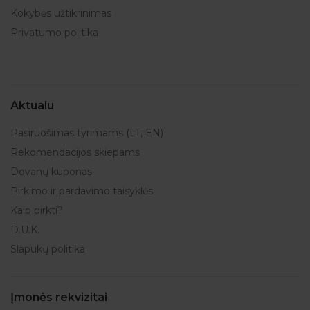
Kokybės užtikrinimas
Privatumo politika
Aktualu
Pasiruošimas tyrimams (LT, EN)
Rekomendacijos skiepams
Dovanų kuponas
Pirkimo ir pardavimo taisyklės
Kaip pirkti?
D.U.K.
Slapukų politika
Įmonės rekvizitai