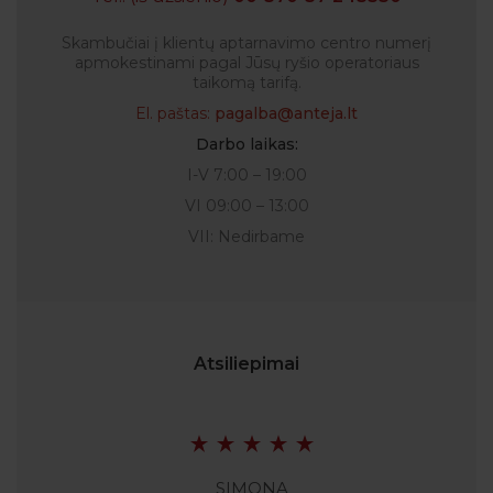
Skambučiai į klientų aptarnavimo centro numerį
apmokestinami pagal Jūsų ryšio operatoriaus
taikomą tarifą.
El. paštas:
pagalba@anteja.lt
Darbo laikas:
I-V 7:00 – 19:00
VI 09:00 – 13:00
VII: Nedirbame
Atsiliepimai
SIMONA