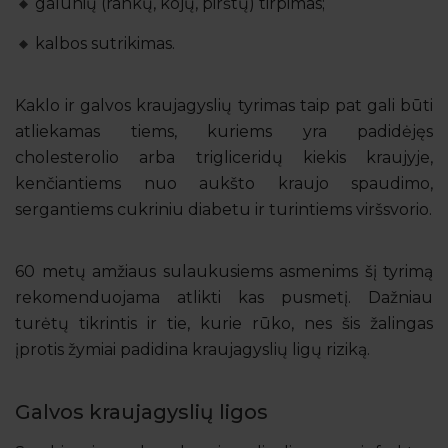
galūnių (rankų, kojų, pirštų) tirpimas;
kalbos sutrikimas.
Kaklo ir galvos kraujagyslių tyrimas taip pat gali būti
atliekamas tiems, kuriems yra padidėjęs
cholesterolio arba trigliceridų kiekis kraujyje,
kenčiantiems nuo aukšto kraujo spaudimo,
sergantiems cukriniu diabetu ir turintiems viršsvorio.
60 metų amžiaus sulaukusiems asmenims šį tyrimą
rekomenduojama atlikti kas pusmetį. Dažniau
turėtų tikrintis ir tie, kurie rūko, nes šis žalingas
įprotis žymiai padidina kraujagyslių ligų riziką.
Galvos kraujagyslių ligos