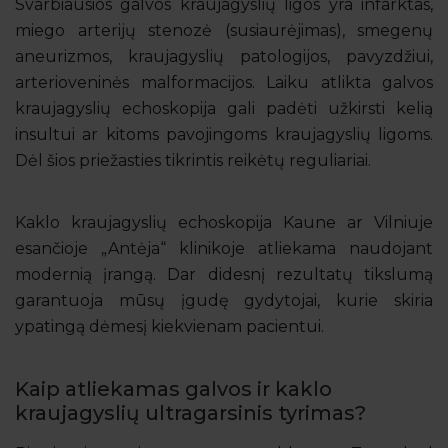
Svarbiausios galvos kraujagyslių ligos yra infarktas,
miego arterijų stenozė (susiaurėjimas), smegenų
aneurizmos, kraujagyslių patologijos, pavyzdžiui,
arterioveninės malformacijos. Laiku atlikta galvos
kraujagyslių echoskopija gali padėti užkirsti kelią
insultui ar kitoms pavojingoms kraujagyslių ligoms.
Dėl šios priežasties tikrintis reikėtų reguliariai.
Kaklo kraujagyslių echoskopija Kaune ar Vilniuje
esančioje „Antėja“ klinikoje atliekama naudojant
modernią įrangą. Dar didesnį rezultatų tikslumą
garantuoja mūsų įgudę gydytojai, kurie skiria
ypatingą dėmesį kiekvienam pacientui.
Kaip atliekamas galvos ir kaklo
kraujagyslių ultragarsinis tyrimas?