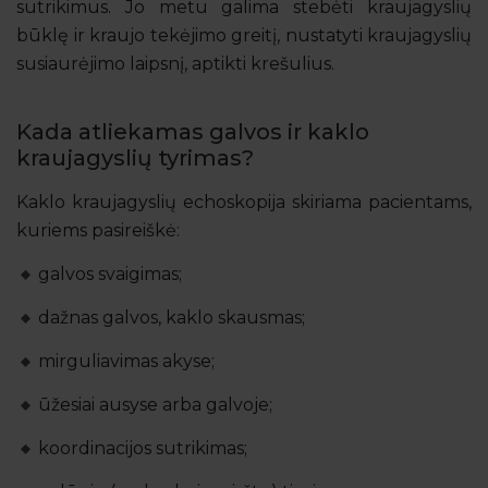
sutrikimus. Jo metu galima stebėti kraujagyslių
būklę ir kraujo tekėjimo greitį, nustatyti kraujagyslių
susiaurėjimo laipsnį, aptikti krešulius.
Kada atliekamas galvos ir kaklo
kraujagyslių tyrimas?
Kaklo kraujagyslių echoskopija skiriama pacientams,
kuriems pasireiškė:
galvos svaigimas;
dažnas galvos, kaklo skausmas;
mirguliavimas akyse;
ūžesiai ausyse arba galvoje;
koordinacijos sutrikimas;