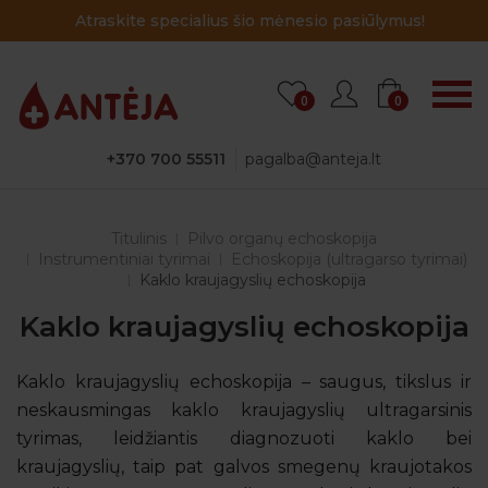
Atraskite specialius šio mėnesio pasiūlymus!
0
0
+370 700 55511
pagalba@anteja.lt
Titulinis
Pilvo organų echoskopija
Instrumentiniai tyrimai
Echoskopija (ultragarso tyrimai)
Kaklo kraujagyslių echoskopija
Kaklo kraujagyslių echoskopija
Kaklo kraujagyslių echoskopija – saugus, tikslus ir
neskausmingas kaklo kraujagyslių ultragarsinis
tyrimas, leidžiantis diagnozuoti kaklo bei
kraujagyslių, taip pat galvos smegenų kraujotakos