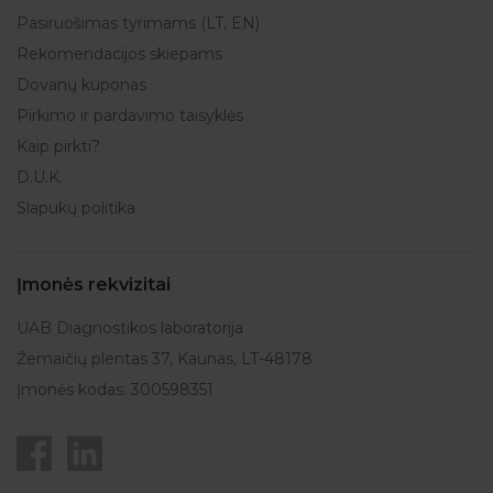
Pasiruošimas tyrimams (LT, EN)
Rekomendacijos skiepams
Dovanų kuponas
Pirkimo ir pardavimo taisyklės
Kaip pirkti?
D.U.K.
Slapukų politika
Įmonės rekvizitai
UAB Diagnostikos laboratorija
Žemaičių plentas 37, Kaunas, LT-48178
Įmonės kodas: 300598351