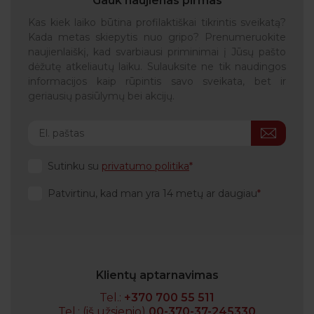
Gauk naujienas pirmas
Kas kiek laiko būtina profilaktiškai tikrintis sveikatą?
Kada metas skiepytis nuo gripo? Prenumeruokite
naujienlaiškį, kad svarbiausi priminimai į Jūsų pašto
dėžutę atkeliautų laiku. Sulauksite ne tik naudingos
informacijos kaip rūpintis savo sveikata, bet ir
geriausių pasiūlymų bei akcijų.
Sutinku su
privatumo politika
Patvirtinu, kad man yra 14 metų ar daugiau
Klientų aptarnavimas
Tel.:
+370 700 55 511
Tel.: (iš užsienio)
00-370-37-245330