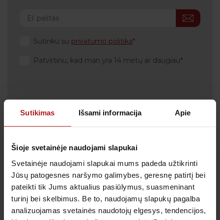
Sutinku su
privatumo politika
Patvirtinu, kad man yra 14 metų ar daugiau
Sutikimas
Išsami informacija
Apie
Klientų aptarnavimas
Tel.:
+370 700 55 511
Tel.: (iš užsienio)
00-370-37-245330
Šioje svetainėje naudojami slapukai
Svetainėje naudojami slapukai mums padeda užtikrinti
Skambučiai į klientų aptarnavimo centro numerį
apmokestinami pagal Jūsų ryšio operatoriaus
Jūsų patogesnes naršymo galimybes, geresnę patirtį bei
taikomą tarifą.
pateikti tik Jums aktualius pasiūlymus, suasmeninant
El. paštas:
pagalba@anteja.lt
turinį bei skelbimus. Be to, naudojamų slapukų pagalba
Darbo laikas:
analizuojamas svetainės naudotojų elgesys, tendencijos,