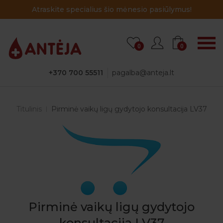
Atraskite specialius šio mėnesio pasiūlymus!
0
0
+370 700 55511
pagalba@anteja.lt
Titulinis
Pirminė vaikų ligų gydytojo konsultacija LV37
Pirminė vaikų ligų gydytojo
konsultacija LV37