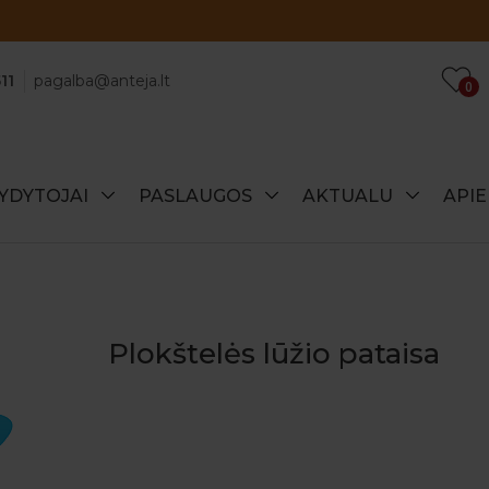
Atraskite specialius šio mėnesio pasiūlymus!
11
pagalba@anteja.lt
0
YDYTOJAI
PASLAUGOS
AKTUALU
API
Plokštelės lūžio pataisa