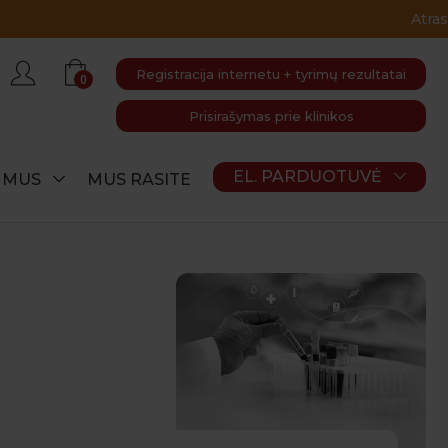
Registracija internetu + tyrimų rezultatai
0
Prisirašymas prie klinikos
EL. PARDUOTUVĖ
E MUS
MUS RASITE