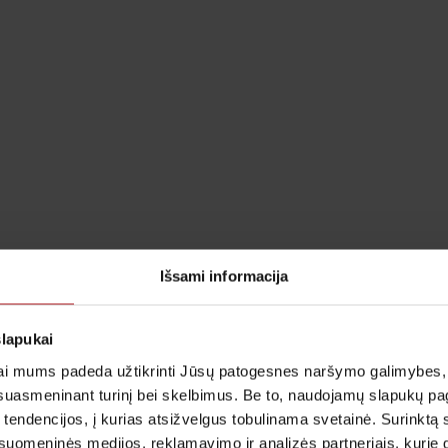
Išsami informacija
slapukai
i mums padeda užtikrinti Jūsų patogesnes naršymo galimybes, ger
suasmeninant turinį bei skelbimus. Be to, naudojamų slapukų p
 tendencijos, į kurias atsižvelgus tobulinama svetainė. Surinktą
uomeninės medijos, reklamavimo ir analizės partneriais, kurie gali