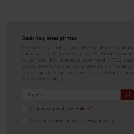
Gauk naujienas pirmas
Kas kiek laiko būtina profilaktiškai tikrintis sveikatą
Kada metas skiepytis nuo gripo? Prenumeruokit
naujienlaiškį, kad svarbiausi priminimai į Jūsų pašt
dėžutę atkeliautų laiku. Sulauksite ne tik naudingo
informacijos kaip rūpintis savo sveikata, bet ir geriausi
pasiūlymų bei akcijų.
Sutinku su
privatumo politika
Patvirtinu, kad man yra 14 metų ar daugiau