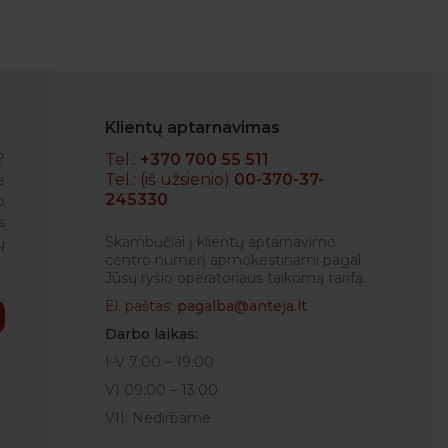
Klientų aptarnavimas
?
Tel.:
+370 700 55 511
Tel.: (iš užsienio)
00-370-37-
e
245330
o
RENATA
s
Skambučiai į klientų aptarnavimo
ų
centro numerį apmokestinami pagal
Jūsų ryšio operatoriaus taikomą tarifą.
El. paštas:
pagalba@anteja.lt
Darbo laikas:
I-V 7:00 – 19:00
VI 09:00 – 13:00
VII: Nedirbame