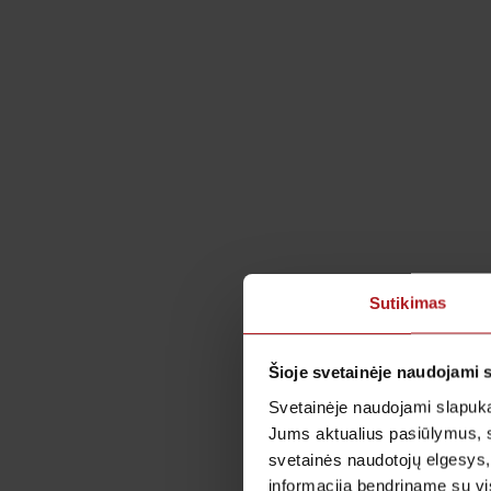
Sutikimas
Šioje svetainėje naudojami 
Svetainėje naudojami slapuka
Jums aktualius pasiūlymus, 
svetainės naudotojų elgesys,
informaciją bendriname su vis