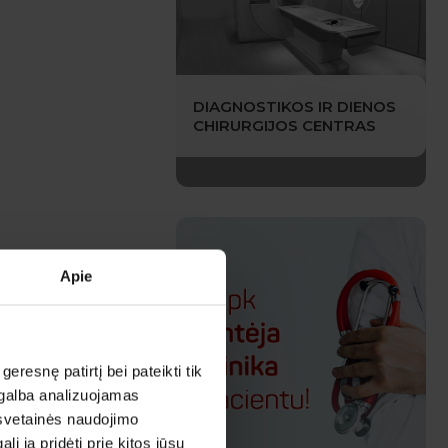
DIAGNOSTIKOS IR DIENOS
CHIRURGIJOS CENTRAS
Apie
esnę patirtį bei pateikti tik
agalba analizuojamas
 svetainės naudojimo
 ją pridėti prie kitos jūsų