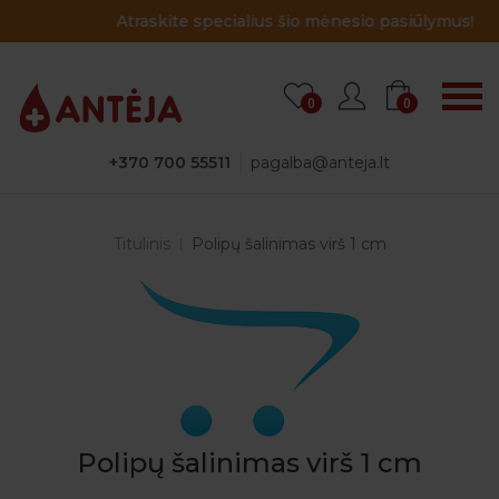
Atraskite specialius šio mėnesio pasiūlymus!
0
0
+370 700 55511
pagalba@anteja.lt
Titulinis
Polipų šalinimas virš 1 cm
Polipų šalinimas virš 1 cm