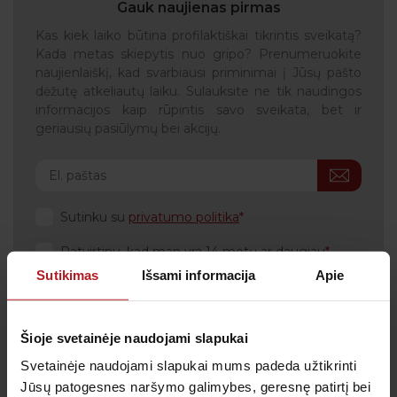
Gauk naujienas pirmas
Kas kiek laiko būtina profilaktiškai tikrintis sveikatą?
Kada metas skiepytis nuo gripo? Prenumeruokite
naujienlaiškį, kad svarbiausi priminimai į Jūsų pašto
dėžutę atkeliautų laiku. Sulauksite ne tik naudingos
informacijos kaip rūpintis savo sveikata, bet ir
geriausių pasiūlymų bei akcijų.
Sutinku su
privatumo politika
Patvirtinu, kad man yra 14 metų ar daugiau
Sutikimas
Išsami informacija
Apie
Šioje svetainėje naudojami slapukai
Klientų aptarnavimas
Svetainėje naudojami slapukai mums padeda užtikrinti
Tel.:
+370 700 55 511
Jūsų patogesnes naršymo galimybes, geresnę patirtį bei