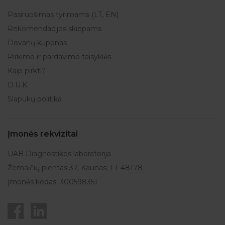
Pasiruošimas tyrimams (LT, EN)
Rekomendacijos skiepams
Dovanų kuponas
Pirkimo ir pardavimo taisyklės
Kaip pirkti?
D.U.K.
Slapukų politika
Įmonės rekvizitai
UAB Diagnostikos laboratorija
Žemaičių plentas 37, Kaunas, LT-48178
Įmonės kodas: 300598351