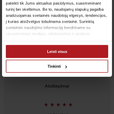
Tel.: (iš užsienio)
00-370-37-245330
pateikti tik Jums aktualius pasiūlymus, suasmeninant
turinį bei skelbimus. Be to, naudojamų slapukų pagalba
Skambučiai į klientų aptarnavimo centro numerį
analizuojamas svetainės naudotojų elgesys, tendencijos,
apmokestinami pagal Jūsų ryšio operatoriaus
taikomą tarifą.
į kurias atsižvelgus tobulinama svetainė. Surinktą
svetainės naudojimo informaciją bendriname su
El. paštas:
pagalba@anteja.lt
visuomeninės medijos, reklamavimo ir analizės
Darbo laikas:
partneriais, kurie gali ją pridėti prie kitos jūsų pateiktos
I-V 7:00 – 19:00
arba naudojant paslaugas surinktos informacijos.
VI 09:00 – 13:00
Leisti visus
VII: Nedirbame
Tinkinti
Atsiliepimai