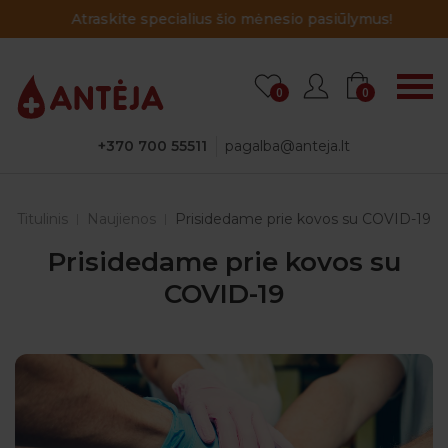
Atraskite specialius šio mėnesio pasiūlymus!
0
0
+370 700 55511
pagalba@anteja.lt
Titulinis
Naujienos
Prisidedame prie kovos su COVID-19
Prisidedame prie kovos su
COVID-19