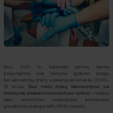
Nuo 2020 m. balandžio pirmos dienos
prisijungėme prie Lietuvos gydymo įstaigų
bei laboratorijų tinklo, susivienijusio kovai su COVID–
19 virusu.
Šiuo metu mūsų laboratorijose yra
intensyviai atliekami koronaviruso tyrimai
– realaus
laiko atvirkštinės tanskripcijos polimerazės
grandininės reakcijos (aRL-PGR) metodu.