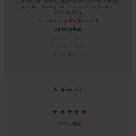
Skambučiai į klientų aptarnavimo centro numerį
apmokestinami pagal Jūsų ryšio operatoriaus
taikomą tarifą.
El. paštas:
pagalba@anteja.lt
Darbo laikas:
I-V 7:00 – 19:00
VI 09:00 – 13:00
VII: Nedirbame
Atsiliepimai
VYTAUTAS