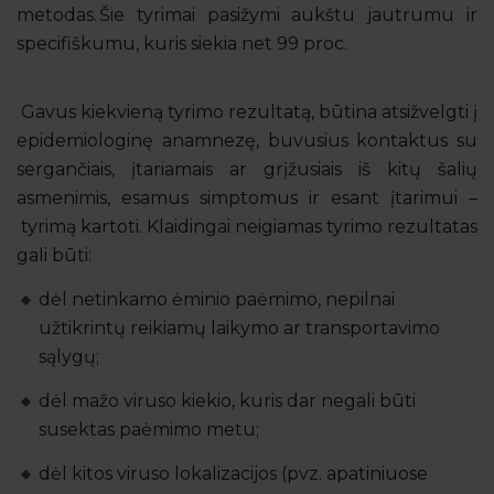
metodas.
Šie tyrimai pasižymi aukštu jautrumu ir
specifiškumu, kuris siekia net 99 proc.
Gavus kiekvieną tyrimo rezultatą, būtina atsižvelgti į
epidemiologinę anamnezę, buvusius kontaktus su
sergančiais, įtariamais ar grįžusiais iš kitų šalių
asmenimis, esamus simptomus ir esant įtarimui –
tyrimą kartoti. Klaidingai neigiamas tyrimo rezultatas
gali būti:
dėl netinkamo ėminio paėmimo, nepilnai
užtikrintų reikiamų laikymo ar transportavimo
sąlygų;
dėl mažo viruso kiekio, kuris dar negali būti
susektas paėmimo metu;
dėl kitos viruso lokalizacijos (pvz. apatiniuose