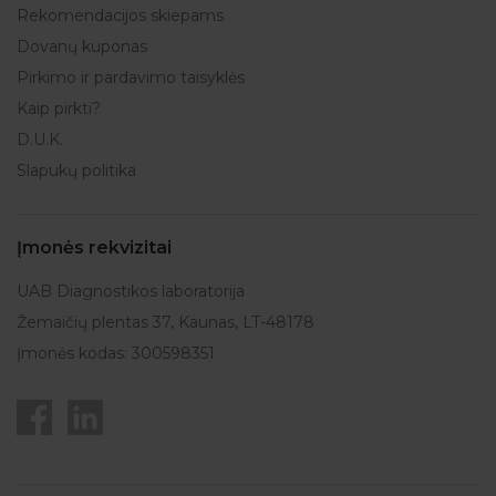
Rekomendacijos skiepams
Dovanų kuponas
Pirkimo ir pardavimo taisyklės
Kaip pirkti?
D.U.K.
Slapukų politika
Įmonės rekvizitai
UAB Diagnostikos laboratorija
Žemaičių plentas 37, Kaunas, LT-48178
Įmonės kodas: 300598351