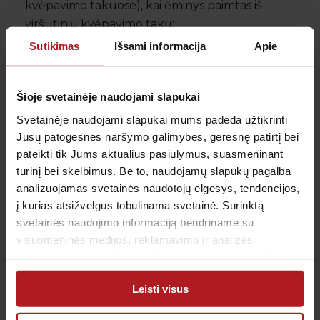
kvėpavimo takuose), kai ėminys paimtas iš
viršutinių kvėpavimo takų;
Sutikimas
Išsami informacija
Apie
techninių aplinkybių, kai yra viruso mutacija ar dėl
kokių nors priežasčių slopinama PGR reakcija.
Šioje svetainėje naudojami slapukai
Pacientui sveikstant virusas išnyksta. Asmuo yra
Svetainėje naudojami slapukai mums padeda užtikrinti
pasveikęs, kai nėra simptomų ir gaunami du neigiami
Jūsų patogesnes naršymo galimybes, geresnę patirtį bei
PGR tyrimo rezultatai atlikus juos savaitės skirtumu.
pateikti tik Jums aktualius pasiūlymus, suasmeninant
turinį bei skelbimus. Be to, naudojamų slapukų pagalba
analizuojamas svetainės naudotojų elgesys, tendencijos,
Visos naujienos
į kurias atsižvelgus tobulinama svetainė. Surinktą
svetainės naudojimo informaciją bendriname su
visuomeninės medijos, reklamavimo ir analizės
partneriais, kurie gali ją pridėti prie kitos jūsų pateiktos
arba naudojant paslaugas surinktos informacijos.
Leisti visus
Gauk naujienas pirmas
Kas kiek laiko būtina profilaktiškai tikrintis sveikatą?