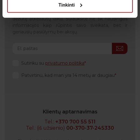
Tinkinti
Kada metas skiepytis nuo gripo? Prenumeruokite
naujienlaiškį, kad svarbiausi priminimai į Jūsų pašto
dėžutę atkeliautų laiku. Sulauksite ne tik naudingos
informacijos kaip rūpintis savo sveikata, bet ir
geriausių pasiūlymų bei akcijų.
Sutinku su
privatumo politika
Patvirtinu, kad man yra 14 metų ar daugiau
Klientų aptarnavimas
Tel.:
+370 700 55 511
Tel.: (iš užsienio)
00-370-37-245330