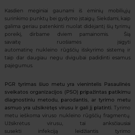
Kasdien mėginiai gaunami iš ėminių mobiliųjų
surinkimo punktų bei gydymo įstaigų. Siekdami, kaip
galima geriau patenkinti nuolat didėjantį šių tyrimų
poreikį, dirbame dviem pamainomis. Šią
savaitę ruošiamės įsigyti
automatinę nukleino rūgščių išskyrimo sistemą ir
taip dar daugiau negu dvigubai padidinti esamus
pajėgumus.
PGR tyrimas šiuo metu yra vienintelis Pasaulinės
sveikatos organizacijos (PSO) pripažintas patikimu
diagnostiniu metodu, parodantis, ar tyrimo metu
asmuo yra užsikrėtęs virusu ir gali jį platinti.
Tyrimo
metu ieškoma viruso nukleino rūgščių fragmentų.
Užsikrėtus virusu, tai anksčiausiai
susekti infekciją leidžiantis tyrimo