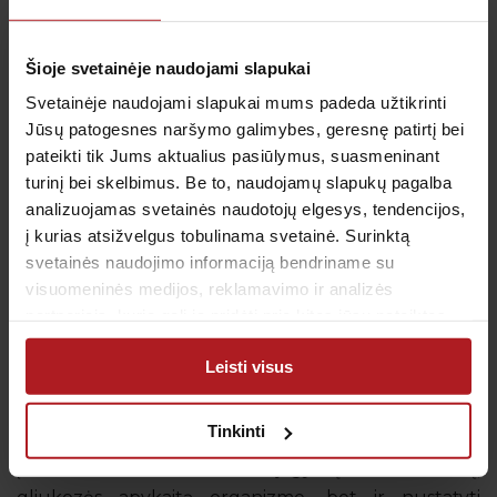
junginys – kapsaicinas. Tyrimais įrodyta, kad
kapsaicinas gali pagreitinti medžiagų apykaitą,
Šioje svetainėje naudojami slapukai
padidindamas riebalų deginimo greitį ir
Svetainėje naudojami slapukai mums padeda užtikrinti
sumažindamas apetitą.
Jūsų patogesnes naršymo galimybes, geresnę patirtį bei
5.
Brokoliai
– juose gausu medžiagos, vadinamos
pateikti tik Jums aktualius pasiūlymus, suasmeninant
gliukorafaninu, kuris padeda pagreitinti medžiagų
turinį bei skelbimus. Be to, naudojamų slapukų pagalba
apykaitą, sureguliuoti riebalų kiekį kraujyje bei
analizuojamas svetainės naudotojų elgesys, tendencijos,
sumažinti daugelio su amžiumi susijusių ligų riziką
į kurias atsižvelgus tobulinama svetainė. Surinktą
[5].
svetainės naudojimo informaciją bendriname su
visuomeninės medijos, reklamavimo ir analizės
partneriais, kurie gali ją pridėti prie kitos jūsų pateiktos
Jei esate linkę priaugti svorio, arba šeimos
arba naudojant paslaugas surinktos informacijos.
genealoginiame medyje yra asmenų sergančių
Leisti visus
cukriniu diabetu ar širdies ir kraujagyslių ligomis,
rekomenduojame reguliariai atlikti profilaktinius
Tinkinti
medžiagų apykaitos tyrimus. Tokie tyrimai padeda
įvertinti ne tik širdies bei kraujagyslių sistemos veiklą,