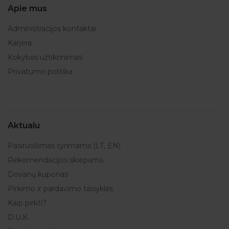
Apie mus
Administracijos kontaktai
Karjera
Kokybės užtikrinimas
Privatumo politika
Aktualu
Pasiruošimas tyrimams (LT, EN)
Rekomendacijos skiepams
Dovanų kuponas
Pirkimo ir pardavimo taisyklės
Kaip pirkti?
D.U.K.