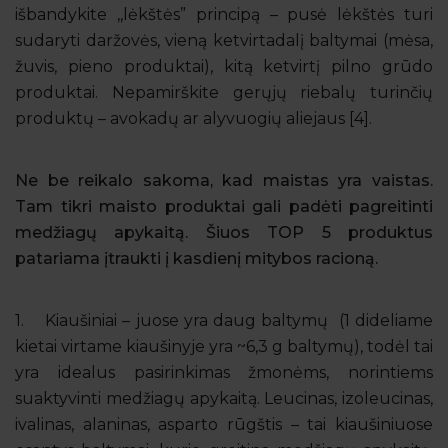
išbandykite ,,lėkštės” principą – pusė lėkštės turi
sudaryti daržovės, vieną ketvirtadalį baltymai (mėsa,
žuvis, pieno produktai), kitą ketvirtį pilno grūdo
produktai. Nepamirškite gerųjų riebalų turinčių
produktų – avokadų ar alyvuogių aliejaus [4].
Ne be reikalo sakoma, kad maistas yra vaistas.
Tam tikri maisto produktai gali padėti pagreitinti
medžiagų apykaitą. Šiuos TOP 5 produktus
patariama įtraukti į kasdienį mitybos racioną.
1. Kiaušiniai – juose yra daug baltymų (1 dideliame
kietai virtame kiaušinyje yra ~6,3 g baltymų), todėl tai
yra idealus pasirinkimas žmonėms, norintiems
suaktyvinti medžiagų apykaitą. Leucinas, izoleucinas,
ivalinas, alaninas, asparto rūgštis – tai kiaušiniuose