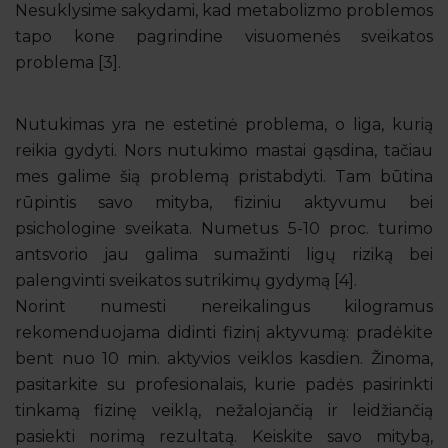
Nesuklysime sakydami, kad metabolizmo problemos
tapo kone pagrindine visuomenės sveikatos
problema [3].
Nutukimas yra ne estetinė problema, o liga, kurią
reikia gydyti. Nors nutukimo mastai gąsdina, tačiau
mes galime šią problemą pristabdyti. Tam būtina
rūpintis savo mityba, fiziniu aktyvumu bei
psichologine sveikata. Numetus 5-10 proc. turimo
antsvorio jau galima sumažinti ligų riziką bei
palengvinti sveikatos sutrikimų gydymą [4].
Norint numesti nereikalingus kilogramus
rekomenduojama didinti fizinį aktyvumą: pradėkite
bent nuo 10 min. aktyvios veiklos kasdien. Žinoma,
pasitarkite su profesionalais, kurie padės pasirinkti
tinkamą fizinę veiklą, nežalojančią ir leidžiančią
pasiekti norimą rezultatą. Keiskite savo mitybą,