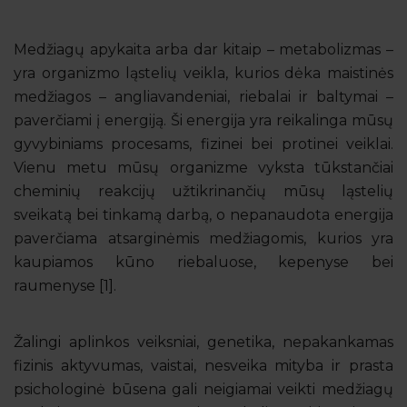
Medžiagų apykaita arba dar kitaip – metabolizmas –
yra organizmo ląstelių veikla, kurios dėka maistinės
medžiagos – angliavandeniai, riebalai ir baltymai –
paverčiami į energiją. Ši energija yra reikalinga mūsų
gyvybiniams procesams, fizinei bei protinei veiklai.
Vienu metu mūsų organizme vyksta tūkstančiai
cheminių reakcijų užtikrinančių mūsų ląstelių
sveikatą bei tinkamą darbą, o nepanaudota energija
paverčiama atsarginėmis medžiagomis, kurios yra
kaupiamos kūno riebaluose, kepenyse bei
raumenyse [1].
Žalingi aplinkos veiksniai, genetika, nepakankamas
fizinis aktyvumas, vaistai, nesveika mityba ir prasta
psichologinė būsena gali neigiamai veikti medžiagų