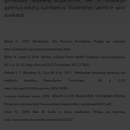
gliukozės apykaitą organizme, bet ir nustatyti
galimus inkstų sutrikimus. Rūpinkitės savimi ir savo
sveikata!
Hirsch
L., 2019. Metabolism, The Nemours Foundation. Prieiga per internetą:
https://kidshealth.org/en/parents/metabolism.html
Philip W., James T., 2018. Obesity: A Global Public Health Challenge. Clinical Chemistry,
64-1, p. 24–29.
https://doi.org/10.1373/clinchem.2017.273052
Heindel J. J., Blumberg B., Cave M. ir kt., 2017. Metabolism disrupting chemicals and
metabolic disorders, Reproductive Toxicology, 68, p. 3-33,
https://doi.org/10.1016/j.reprotox.2016.10.001
Lietuvos sveikatos biuras, 2020, SPALIO 11-OJI PASAULINĖ NUTUKIMO DIENA.
Prieiga per internetą:
http://www.sveikatos-biuras.lt/files_/nutukimas%20(1).pdf
Olsen N., 2019, Best 10 foods to boost metabolism. Prieiga per internetą:
https://www.medicalnewstoday.com/articles/325237