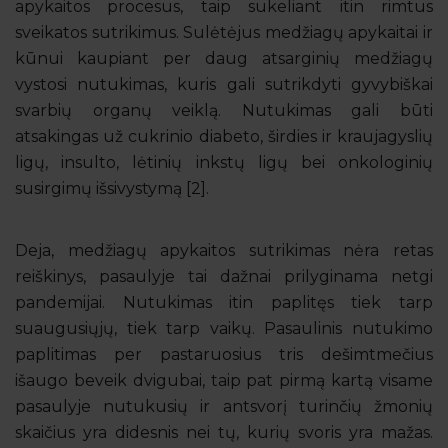
apykaitos procesus, taip sukeliant itin rimtus
sveikatos sutrikimus. Sulėtėjus medžiagų apykaitai ir
kūnui kaupiant per daug atsarginių medžiagų
vystosi nutukimas, kuris gali sutrikdyti gyvybiškai
svarbių organų veiklą. Nutukimas gali būti
atsakingas už cukrinio diabeto, širdies ir kraujagyslių
ligų, insulto, lėtinių inkstų ligų bei onkologinių
susirgimų išsivystymą [2].
Deja, medžiagų apykaitos sutrikimas nėra retas
reiškinys, pasaulyje tai dažnai prilyginama netgi
pandemijai. Nutukimas itin paplitęs tiek tarp
suaugusiųjų, tiek tarp vaikų. Pasaulinis nutukimo
paplitimas per pastaruosius tris dešimtmečius
išaugo beveik dvigubai, taip pat pirmą kartą visame
pasaulyje nutukusių ir antsvorį turinčių žmonių
skaičius yra didesnis nei tų, kurių svoris yra mažas.