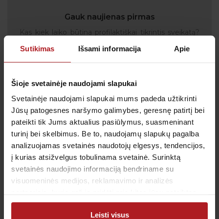
Gauk naujienas pirmas
Kas kiek laiko būtina profilaktiškai tikrintis sveikatą?
Kada metas skiepytis nuo gripo? Prenumeruokite
Sutikimas
Išsami informacija
Apie
naujienlaiškį, kad svarbiausi priminimai į Jūsų pašto
dėžutę atkeliautų laiku. Sulauksite ne tik naudingos
informacijos kaip rūpintis savo sveikata, bet ir
Šioje svetainėje naudojami slapukai
geriausių pasiūlymų bei akcijų.
Svetainėje naudojami slapukai mums padeda užtikrinti
Jūsų patogesnes naršymo galimybes, geresnę patirtį bei
pateikti tik Jums aktualius pasiūlymus, suasmeninant
Sutinku su
privatumo politika
turinį bei skelbimus. Be to, naudojamų slapukų pagalba
analizuojamas svetainės naudotojų elgesys, tendencijos,
Patvirtinu, kad man yra 14 metų ar daugiau
į kurias atsižvelgus tobulinama svetainė. Surinktą
svetainės naudojimo informaciją bendriname su
visuomeninės medijos, reklamavimo ir analizės
partneriais, kurie gali ją pridėti prie kitos jūsų pateiktos
arba naudojant paslaugas surinktos informacijos.
Klientų aptarnavimas
Leisti visus