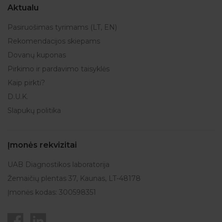
Aktualu
Pasiruošimas tyrimams (LT, EN)
Rekomendacijos skiepams
Dovanų kuponas
Pirkimo ir pardavimo taisyklės
Kaip pirkti?
D.U.K.
Slapukų politika
Įmonės rekvizitai
UAB Diagnostikos laboratorija
Žemaičių plentas 37, Kaunas, LT-48178
Įmonės kodas: 300598351