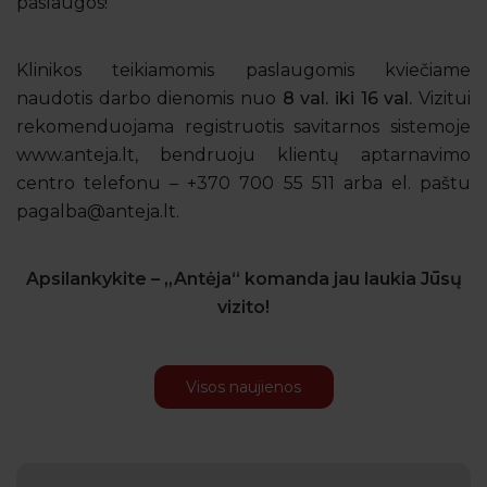
paslaugos!
Klinikos teikiamomis paslaugomis kviečiame
naudotis darbo dienomis nuo
8 val. iki 16 val.
Vizitui
rekomenduojama registruotis savitarnos sistemoje
www.anteja.lt, bendruoju klientų aptarnavimo
centro telefonu – +370 700 55 511 arba el. paštu
pagalba@anteja.lt
.
Apsilankykite – „Antėja“ komanda jau laukia Jūsų
vizito!
Visos naujienos