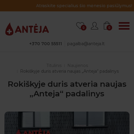
Atraskite specialius šio mėnesio pasiūlymus!
0
0
+370 700 55511
pagalba@anteja.lt
Titulinis
Naujienos
Rokiškyje duris atveria naujas „Anteja“ padalinys
Rokiškyje duris atveria naujas
„Anteja“ padalinys