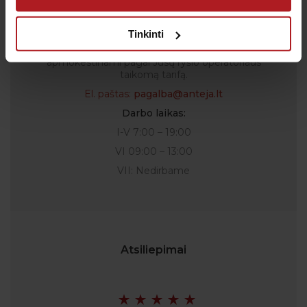
Tel.:
+370 700 55 511
Tel.: (iš užsienio)
00-370-37-245330
Tinkinti
Skambučiai į klientų aptarnavimo centro numerį
apmokestinami pagal Jūsų ryšio operatoriaus
taikomą tarifą.
El. paštas:
pagalba@anteja.lt
Darbo laikas:
I-V 7:00 – 19:00
VI 09:00 – 13:00
VII: Nedirbame
Atsiliepimai