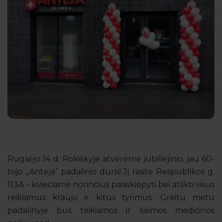
Rugsėjo 14 d. Rokiškyje atvėrėme jubiliejinio, jau 60-
tojo „Antėja“ padalinio duris! Jį rasite Respublikos g.
113A – kviečiame norinčius pasiskiepyti bei atlikti visus
reikiamus kraujo ir kitus tyrimus. Greitu metu
padalinyje bus teikiamos ir šeimos medicinos