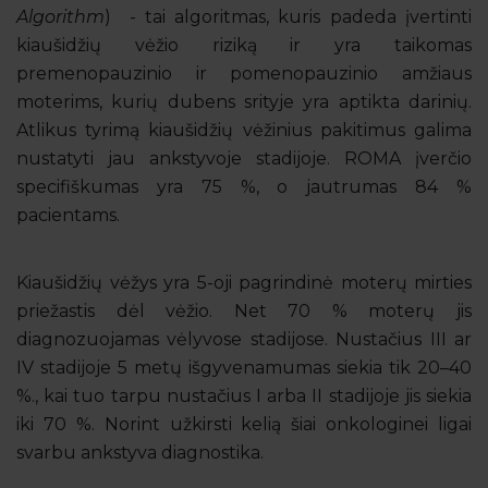
Algorithm
) - tai algoritmas, kuris padeda įvertinti
kiaušidžių vėžio riziką ir yra taikomas
premenopauzinio ir pomenopauzinio amžiaus
moterims, kurių dubens srityje yra aptikta darinių.
Atlikus tyrimą kiaušidžių vėžinius pakitimus galima
nustatyti jau ankstyvoje stadijoje. ROMA įverčio
specifiškumas yra 75 %, o jautrumas 84 %
pacientams.
Kiaušidžių vėžys yra 5-oji pagrindinė moterų mirties
priežastis dėl vėžio. Net 70 % moterų jis
diagnozuojamas vėlyvose stadijose. Nustačius III ar
IV stadijoje 5 metų išgyvenamumas siekia tik 20–40
%., kai tuo tarpu nustačius I arba II stadijoje jis siekia
iki 70 %. Norint užkirsti kelią šiai onkologinei ligai
svarbu ankstyva diagnostika.