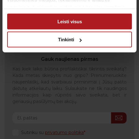
partneriais, kurie gali ją pridėti prie kitos jūsų pateiktos
arba naudojant paslaugas surinktos informacijos.
Leisti visus
Tinkinti
Gauk naujienas pirmas
Kas kiek laiko būtina profilaktiškai tikrintis sveikatą?
Kada metas skiepytis nuo gripo? Prenumeruokite
naujienlaiškį, kad svarbiausi priminimai į Jūsų pašto
dėžutę atkeliautų laiku. Sulauksite ne tik naudingos
informacijos kaip rūpintis savo sveikata, bet ir
geriausių pasiūlymų bei akcijų.
Sutinku su
privatumo politika