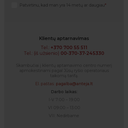
Patvirtinu, kad man yra 14 metų ar daugiau
Klientų aptarnavimas
Tel.:
+370 700 55 511
Tel.: (iš užsienio)
00-370-37-245330
Skambučiai į klientų aptarnavimo centro numerį
apmokestinami pagal Jūsų ryšio operatoriaus
taikomą tarifą.
El. paštas:
pagalba@anteja.lt
Darbo laikas:
I-V 7:00 – 19:00
VI 09:00 – 13:00
VII: Nedirbame