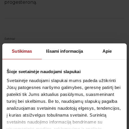
progesteroną.
Šaltiniai:
https://ovarianresearch.biomedcentral.com/articles/10.1186/s13048-019-0503-7
Sutikimas
Išsami informacija
Apie
https://www.mayocliniclabs.com/test-catalog/download-setup.php?
format=pdf&unit_code=62661
Šioje svetainėje naudojami slapukai
Svetainėje naudojami slapukai mums padeda užtikrinti
Jūsų patogesnes naršymo galimybes, geresnę patirtį bei
pateikti tik Jums aktualius pasiūlymus, suasmeninant
turinį bei skelbimus. Be to, naudojamų slapukų pagalba
analizuojamas svetainės naudotojų elgesys, tendencijos,
į kurias atsižvelgus tobulinama svetainė. Surinktą
Tyrimų informacija
svetainės naudojimo informaciją bendriname su
visuomeninės medijos, reklamavimo ir analizės