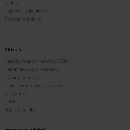
Karjera
Kokybės užtikrinimas
Privatumo politika
Aktualu
Pasiruošimas tyrimams (LT, EN)
Rekomendacijos skiepams
Dovanų kuponas
Pirkimo ir pardavimo taisyklės
Kaip pirkti?
D.U.K.
Slapukų politika