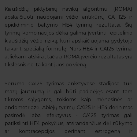
Kiaušidžių piktybinių navikų algoritmui (ROMA)
apskaičiuoti naudojami vėžio antikūnų CA 125 ir
epididiminio baltymo HE4 tyrimų rezultatai. Šių
tyrimų kombinacijos dėka galima įvertinti epitelinio
kiaušidžių vėžio riziką, kuri apskaičiuojama gydytojo
taikant specialią formulę. Nors HE4 ir CA125 tyrimai
atliekami atskirai, tačiau ROMA įverčio rezultatas yra
tikslesnis nei taikant juos po vieną.
Serumo CA125 tyrimas ankstyvose stadijose turi
mažą jautrumą ir gali būti padidėjęs esant tam
tikroms sąlygoms, tokioms kaip mėnesinės ar
endometriozė. Abiejų tyrimų CA125 ir HE4 derinimas
pasirodė labai efektyvus - CA125 tyrimas gali
patikslinti HE4 pokyčius, atsirandančius dėl rūkymo
ar kontracepcijos, derinant estrogeną ir