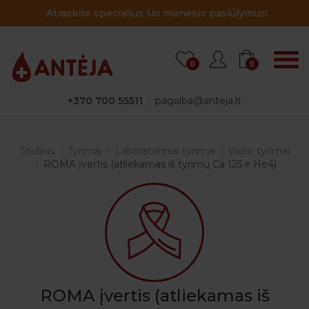
Atraskite specialius šio mėnesio pasiūlymus!
0
0
+370 700 55511
pagalba@anteja.lt
Titulinis
Tyrimai
Laboratoriniai tyrimai
Vėžio tyrimai
ROMA įvertis (atliekamas iš tyrimų Ca 125 ir He4)
ROMA įvertis (atliekamas iš