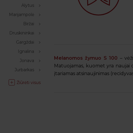
Alytus
Marijampolė
Biržai
Druskininkai
Gargždai
Ignalina
Melanomos žymuo S 100
– vėž
Jonava
Matuojamas, kuomet yra naujai d
Jurbarkas
įtariamas atsinaujinimas (recidyvas
Žiūrėti visus