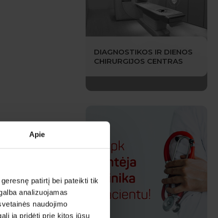
DIAGNOSTIKOS IR DIENOS
CHIRURGIJOS CENTRAS
Apie
esnę patirtį bei pateikti tik
agalba analizuojamas
 svetainės naudojimo
 ją pridėti prie kitos jūsų