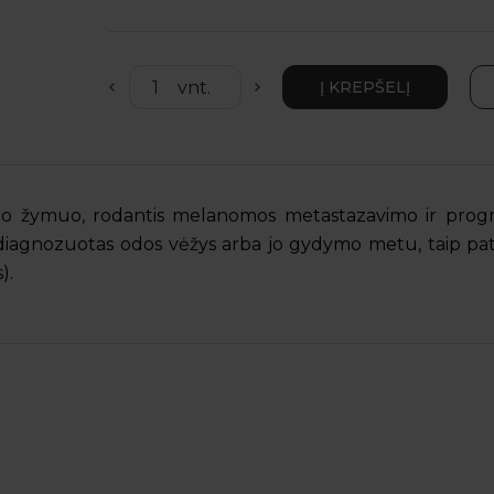
io žymuo, rodantis melanomos metastazavimo ir progre
iagnozuotas odos vėžys arba jo gydymo metu, taip pat
).