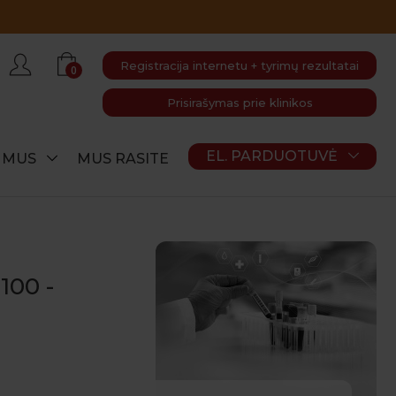
Registracija internetu + tyrimų rezultatai
0
Prisirašymas prie klinikos
EL. PARDUOTUVĖ
E MUS
MUS RASITE
100 -