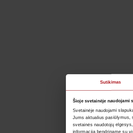
Sutikimas
Šioje svetainėje naudojami 
Svetainėje naudojami slapuka
Jums aktualius pasiūlymus, 
svetainės naudotojų elgesys,
informaciją bendriname su vis