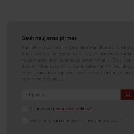
Gauk naujienas pirmas
Kas kiek laiko būtina profilaktiškai tikrintis sveikatą
Kada metas skiepytis nuo gripo? Prenumeruokit
naujienlaiškį, kad svarbiausi priminimai į Jūsų pašt
dėžutę atkeliautų laiku. Sulauksite ne tik naudingo
informacijos kaip rūpintis savo sveikata, bet ir geriausi
pasiūlymų bei akcijų.
Sutinku su
privatumo politika
Patvirtinu, kad man yra 14 metų ar daugiau