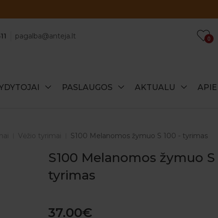
Atraskite specialius šio mėnesio pasiūlymus!
11
pagalba@anteja.lt
0
YDYTOJAI
PASLAUGOS
AKTUALU
API
mai
Vėžio tyrimai
S100 Melanomos žymuo S 100 - tyrimas
S100 Melanomos žymuo S 
tyrimas
37.00€