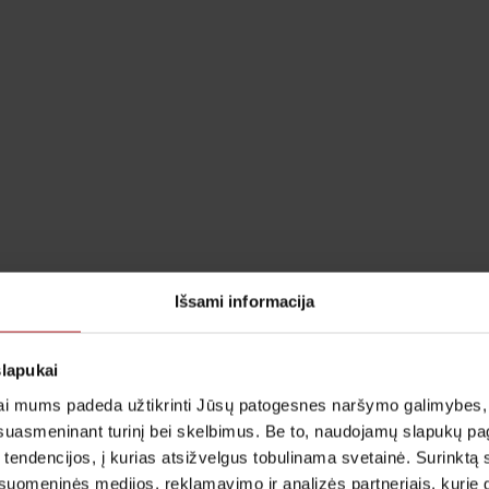
Išsami informacija
slapukai
i mums padeda užtikrinti Jūsų patogesnes naršymo galimybes, ger
suasmeninant turinį bei skelbimus. Be to, naudojamų slapukų p
 tendencijos, į kurias atsižvelgus tobulinama svetainė. Surinktą
uomeninės medijos, reklamavimo ir analizės partneriais, kurie gali