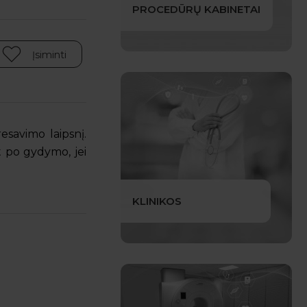
PROCEDŪRŲ KABINETAI
Įsiminti
savimo laipsnį.
 po gydymo, jei
KLINIKOS