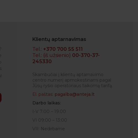
Klientų aptarnavimas
?
Tel.:
+370 700 55 511
Tel.: (iš užsienio)
00-370-37-
e
245330
o
IGLĖ
s
Skambučiai į klientų aptarnavimo
ų
centro numerį apmokestinami pagal
Jūsų ryšio operatoriaus taikomą tarifą.
El. paštas:
pagalba@anteja.lt
Darbo laikas:
I-V 7:00 – 19:00
VI 09:00 – 13:00
VII: Nedirbame