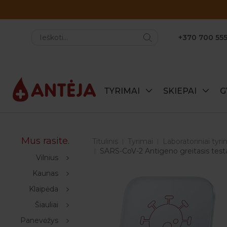
+370 700 555
TYRIMAI
SKIEPAI
G
Mus rasite.
Titulinis
Tyrimai
Laboratoriniai tyri
SARS-CoV-2 Antigeno greitasis testas
Vilnius
Kaunas
Klaipėda
Šiauliai
Panevėžys