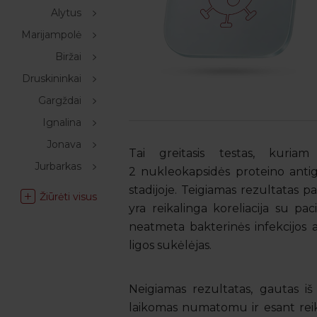
Alytus
Marijampolė
Biržai
Druskininkai
Gargždai
Ignalina
Jonava
Tai greitasis testas, kuria
Jurbarkas
2 nukleokapsidės proteino antige
stadijoje. Teigiamas rezultatas 
Žiūrėti visus
yra reikalinga koreliacija su pac
neatmeta bakterinės infekcijos ar
ligos sukėlėjas.
Neigiamas rezultatas, gautas iš
laikomas numatomu ir esant reik