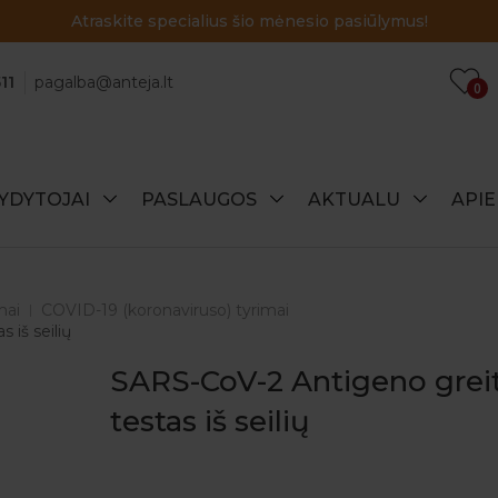
Atraskite specialius šio mėnesio pasiūlymus!
11
pagalba@anteja.lt
0
YDYTOJAI
PASLAUGOS
AKTUALU
API
mai
COVID-19 (koronaviruso) tyrimai
 iš seilių
SARS-CoV-2 Antigeno greit
testas iš seilių