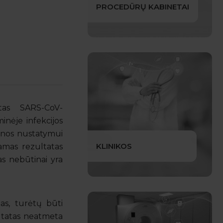
PROCEDŪRŲ KABINETAI
rtas SARS-CoV-
inėje infekcijos
senos nustatymui
KLINIKOS
giamas rezultatas
as nebūtinai yra
as, turėtų būti
ltatas neatmeta