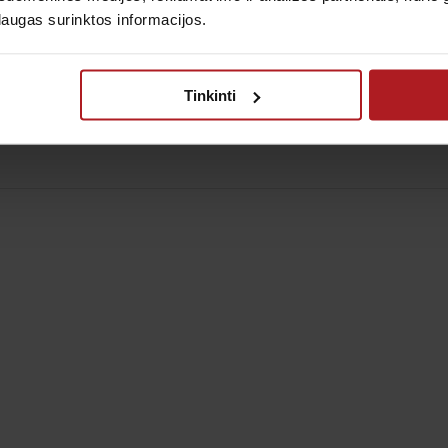
laugas surinktos informacijos.
ateikimo esveikata.lt portale -
TRUMPA INSTRUKCIJA
Tinkinti
cialia koronaviruso (COVID-19) aptarnavimo linija: +370 70