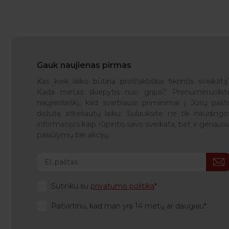
Gauk naujienas pirmas
Kas kiek laiko būtina profilaktiškai tikrintis sveikatą
Kada metas skiepytis nuo gripo? Prenumeruokit
naujienlaiškį, kad svarbiausi priminimai į Jūsų pašt
dėžutę atkeliautų laiku. Sulauksite ne tik naudingo
informacijos kaip rūpintis savo sveikata, bet ir geriausi
pasiūlymų bei akcijų.
Sutinku su
privatumo politika
Patvirtinu, kad man yra 14 metų ar daugiau