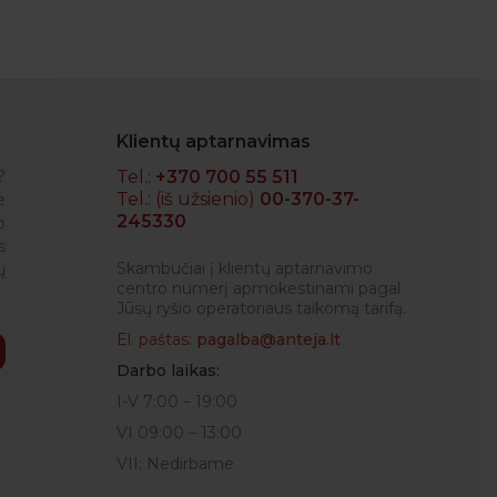
Klientų aptarnavimas
?
Tel.:
+370 700 55 511
Tel.: (iš užsienio)
00-370-37-
e
245330
o
IGLĖ
s
Skambučiai į klientų aptarnavimo
ų
centro numerį apmokestinami pagal
Jūsų ryšio operatoriaus taikomą tarifą.
El. paštas:
pagalba@anteja.lt
Darbo laikas:
I-V 7:00 – 19:00
VI 09:00 – 13:00
VII: Nedirbame