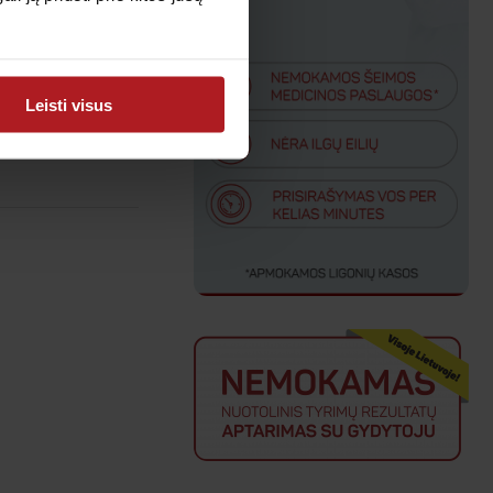
Leisti visus
0 77 833.