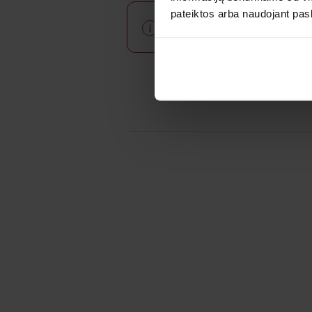
pateiktos arba naudojant pas
Dėl Covid-19 tyrimų rezultatų p
Privaloma registracija spe