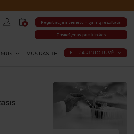
Registracija internetu + tyrimų rezultatai
0
Prisirašymas prie klinikos
EL. PARDUOTUVĖ
E MUS
MUS RASITE
asis