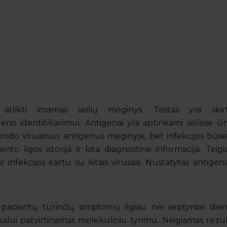
m atlikti imamas seilių mėginys. Testas yra ski
no identifikavimui. Antigenai yra aptinkami seilėse ūm
parodo virusinius antigenus mėginyje, bet infekcijos bū
iento ligos istorija ir kita diagnostine informacija. Tei
 infekcijos kartu su kitais virusais. Nustatytas antigen
 pacientų turinčių simptomų ilgiau nei septynias dien
alui patvirtinamas molekuliniu tyrimu. Neigiamas rezu