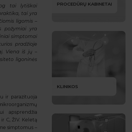
PROCEDŪRŲ KABINETAI
g tai lytiškai
aktika, tai yra
čiomis ligomis –
os požymiai yra
diniai simptomai
urios pradžioje
. Viena iš jų –
siteto ligoninės
KLINIKOS
 ir parazituoja
s mikroorganizmų
ui apsprendžia
ir C, ŽIV. Keletą
iame simptomus –