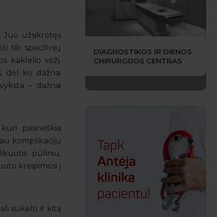
. Juo užsikrėtęs
i tik specifinių
DIAGNOSTIKOS IR DIENOS
s kaklelio vėžį.
CHIRURGIJOS CENTRAS
, dėl ko dažnai
avyksta – dažnai
kuri pasireiškia
jau komplikacijų
kuotis pūliniu,
uoto kreipimosi į
i sukelti ir kitą