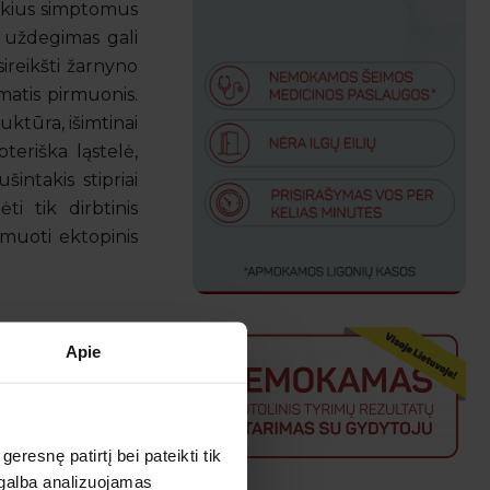
ryškius simptomus
ių uždegimas gali
ireikšti žarnyno
atis pirmuonis.
uktūra, išimtinai
teriška ląstelė,
intakis stipriai
i tik dirbtinis
ormuoti ektopinis
ai plintančiomis
Apie
is. ŽIV infekuota
esnę patirtį bei pateikti tik
agalba analizuojamas