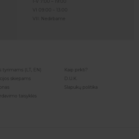
I-V 7:00 – 19:00
VI 09:00 – 13:00
VII: Nedirbame
s tyrimams (LT, EN)
Kaip pirkti?
ijos skiepams
D.U.K.
onas
Slapukų politika
ardavimo taisyklės