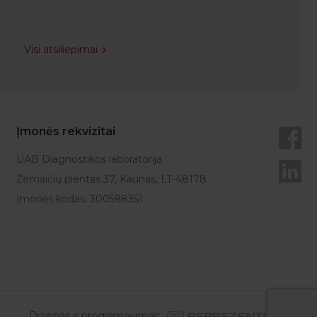
Visi atsiliepimai
Įmonės rekvizitai
UAB Diagnostikos laboratorija
Žemaičių plentas 37, Kaunas, LT-48178
Įmonės kodas: 300598351
Dizainas ir programavimas: