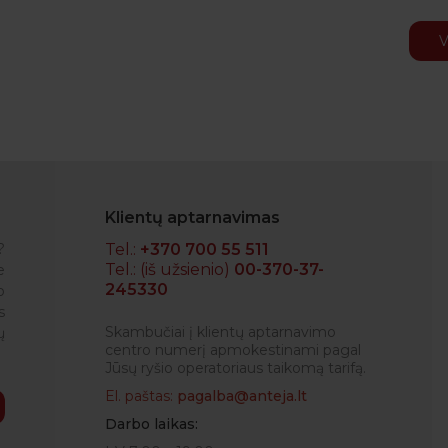
V
Klientų aptarnavimas
?
Tel.:
+370 700 55 511
Tel.: (iš užsienio)
00-370-37-
e
245330
o
RENATA
s
Skambučiai į klientų aptarnavimo
ų
centro numerį apmokestinami pagal
Jūsų ryšio operatoriaus taikomą tarifą.
El. paštas:
pagalba@anteja.lt
Darbo laikas: