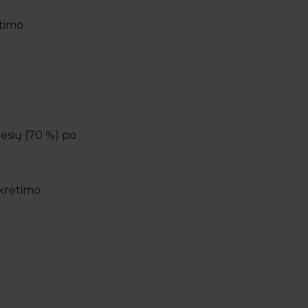
ėtimo.
esių (70 %) po
ikrėtimo.