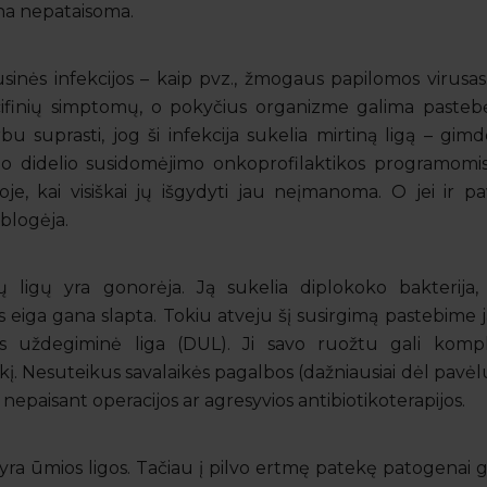
ūna nepataisoma.
inės infekcijos – kaip pvz., žmogaus papilomos virusas
cifinių simptomų, o pokyčius organizme galima pastebėt
 suprasti, jog ši infekcija sukelia mirtiną ligą – gimdo
o didelio susidomėjimo onkoprofilaktikos programomis
joje, kai visiškai jų išgydyti jau neįmanoma. O jei ir p
blogėja.
ių ligų yra gonorėja. Ją sukelia diplokoko bakterija, 
s eiga gana slapta. Tokiu atveju šį susirgimą pastebime 
s uždegiminė liga (DUL). Ji savo ruožtu gali kompli
takį. Nesuteikus savalaikės pagalbos (dažniausiai dėl pavėl
 nepaisant operacijos ar agresyvios antibiotikoterapijos.
 yra ūmios ligos. Tačiau į pilvo ertmę patekę patogenai gal