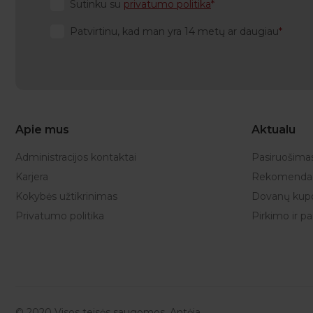
Sutinku su
privatumo politika
Patvirtinu, kad man yra 14 metų ar daugiau
Apie mus
Aktualu
Administracijos kontaktai
Pasiruošima
Karjera
Rekomendac
Kokybės užtikrinimas
Dovanų kup
Privatumo politika
Pirkimo ir p
© 2020 Visos teisės saugomos. Antėja