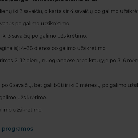
dienų iki 2 savaičių, o kartais ir 4 savaičių po galimo užsikr
aitės po galimo užsikrėtimo.
iki 3 savaičių po galimo užsikrėtimo.
inalis): 4–28 dienos po galimo užsikrėtimo.
 tyrimas: 2–12 dienų nuograndose arba kraujyje po 3–6 mėn
 po 6 savaičių, bet gali būti ir iki 3 mėnesių po galimo užs
 galimo užsikrėtimo.
galimo užsikrėtimo.
mų programos