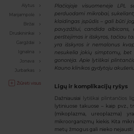
Alytus
Plačiojoje visuomenėje LPL 
perduodami mikrobai, sukelianty
Marijampolė
klaidingas įspūdis – gali būti jo
Biržai
pavyzdžiui, candida albicans, 
Druskininkai
perštėjimas ir išskyros, tačiau t
Gargždai
yra išskyros ir nemalonus kvapa
Ignalina
nesukelia jokių simptomų, bet 
gonorėja. Apie lytiškai plintan
Jonava
Kauno klinikos gydytoju akušer
Jurbarkas
Žiūrėti visus
Ligų ir komplikacijų ryšys
Dažniausiai
lytiškai plintančios li
lytiniuose takuose – kaip pvz., 
(mikoplazma, ureoplazma) yr
mikroorganizmų kiekis. Kita mikroor
metų žmogus gali nieko nejausti 