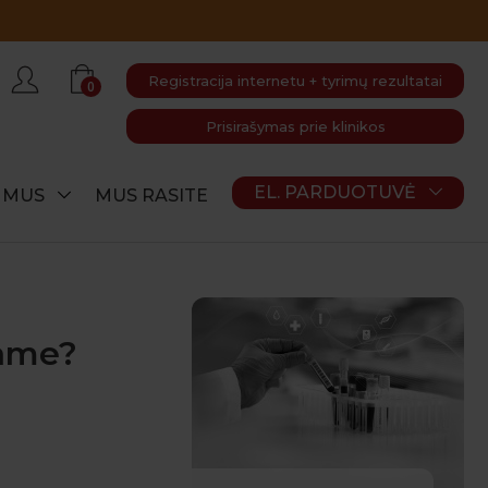
Registracija internetu + tyrimų rezultatai
0
Prisirašymas prie klinikos
EL. PARDUOTUVĖ
E MUS
MUS RASITE
iame?