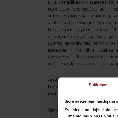
DUL komplikaciją – sąaugas. Tai l
turėjusios ligos sąaugų gali ir n
sukelti daugybines sąaugas pilv
veiklos sutrikimais ar nevaisin
Nevaisingumas yra itin dažna LPL ir
vaisingume dalyvaujantis organas
įvyksta apvaisinimas, embrionas 
pažeistas ir yra pilnai užakęs 
apvaisinimas. Jei kiaušintakis pa
nėštumas, kuris taip pat yra pavoji
Atskira tema – poveikis vaisiui.
Sutikimas
ligomis, pastoja – tai gali pažeist
motina gimdymo metu gali perduoti
Šioje svetainėje naudojami 
Sprendimas yra!
Svetainėje naudojami slapuka
Jums aktualius pasiūlymus, 