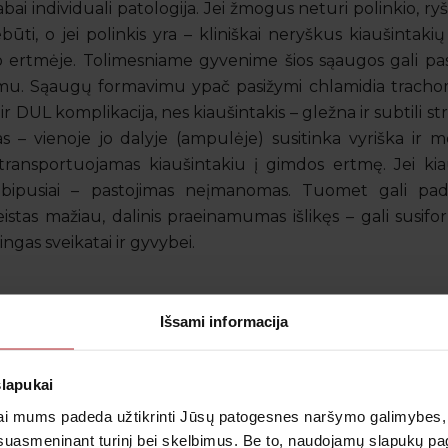
abai individuali patologija. Jei žmogus neturi polinkio, 
ebūti, o jei polinkis yra – kliniškai neryškus kiaušintak
o ertmėje. Tolimesniame gyvenime šios sąaugos gali pas
gumu. Sąaugų formavimu ypač pasižymi chlamidia trachom
 DUL komplikacija, nes kiaušintakis – gležna ir subtili str
 – vienoje jo dalyje (ampulėje) susitinka vyriška ir mo
transportuojamas kiaušintakiu į gimdos ertmę. Jei kiauš
abipusiai – pastojimas neįmanomas. Tuomet gali padėt
žeistas mažiau, dalinis praeinamumas išlikęs – gali susif
ngas sveikatai ir gyvybei.
 Jei moteris, nežinodama, kad serga tam tikromis lytišk
Išsami informacija
i jos nešiojamą vaisių. Ryškiausias pavyzdys – įgimtas sifil
 ŽIV savo naujagimiui (vertikalioji transmisija).
slapukai
i mums padeda užtikrinti Jūsų patogesnes naršymo galimybes, ger
suasmeninant turinį bei skelbimus. Be to, naudojamų slapukų p