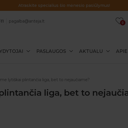
Atraskite specialius šio mėnesio pasiūlymus!
11
pagalba@anteja.lt
0
YDYTOJAI
PASLAUGOS
AKTUALU
API
e lytiškai plintančia liga, bet to nejaučiame?
plintančia liga, bet to nejauč