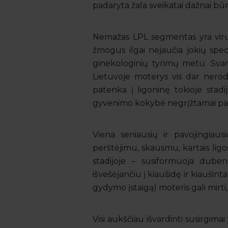
padaryta žala sveikatai dažnai b
Nemažas LPL segmentas yra virus
žmogus ilgai nejaučia jokių spe
ginekologinių tyrimų metu. Svarbu
Lietuvoje moterys vis dar nerod
patenka į ligoninę tokioje stadi
gyvenimo kokybė negrįžtamai pa
Viena seniausių ir pavojingiaus
perštėjimu, skausmu, kartais ligo
stadijoje – susiformuoja duben
išvešėjančiu į kiaušidę ir kiaušin
gydymo įstaigą) moteris gali mirti,
Visi aukščiau išvardinti susirgimai