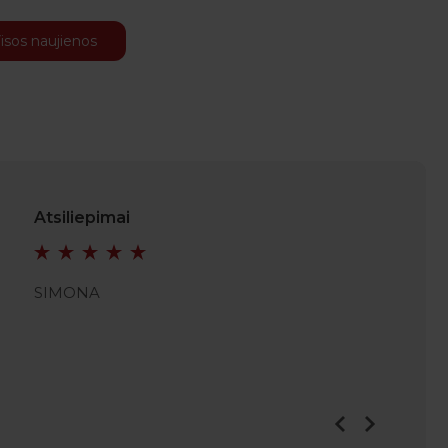
isos naujienos
Atsiliepimai
SIMONA
JULIAN