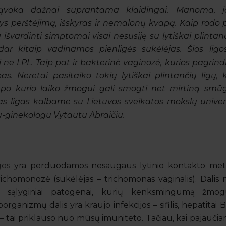
sąvoka dažnai suprantama klaidingai. Manoma, jo
s perštėjimą, išskyras ir nemalonų kvapą. Kaip rodo pr
g išvardinti simptomai visai nesusiję su lytiškai plintan
dar kitaip vadinamos pienligės sukėlėjas. Šios lig
ai ne LPL. Taip pat ir bakterinė vaginozė, kurios pagrin
s. Neretai pasitaiko tokių lytiškai plintančių ligų, k
po kurio laiko žmogui gali smogti net mirtiną smūgį
čias ligas kalbame su Lietuvos sveikatos mokslų univer
iu-ginekologu
Vytautu Abraičiu
.
gos
yra perduodamos nesaugaus lytinio kontakto metu
trichomonozė (sukėlėjas – trichomonas vaginalis). Dali
a sąlyginiai patogenai, kurių kenksmingumą žmog
ganizmų dalis yra kraujo infekcijos – sifilis, hepatitai B 
– tai priklauso nuo mūsų imuniteto. Tačiau, kai pajauč