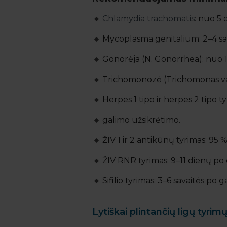
Chlamydia trachomatis
: nuo 5 
Mycoplasma genitalium: 2–4 sav
Gonorėja (N. Gonorrhea): nuo 1 
Trichomonozė (Trichomonas vag
Herpes 1 tipo ir herpes 2 tipo
galimo užsikrėtimo.
ŽIV 1 ir 2 antikūnų tyrimas: 95 %
ŽIV RNR tyrimas: 9–11 dienų po
Sifilio tyrimas: 3–6 savaitės po 
Lytiškai plintančių ligų tyri