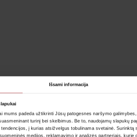
Išsami informacija
slapukai
i mums padeda užtikrinti Jūsų patogesnes naršymo galimybes, ger
suasmeninant turinį bei skelbimus. Be to, naudojamų slapukų p
 tendencijos, į kurias atsižvelgus tobulinama svetainė. Surinktą
uomeninės medijos, reklamavimo ir analizės partneriais, kurie gali