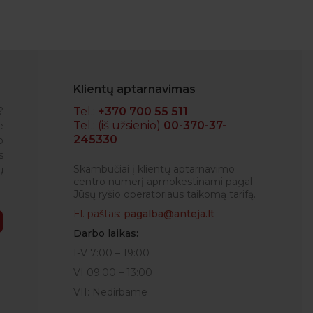
Klientų aptarnavimas
?
Tel.:
+370 700 55 511
Tel.: (iš užsienio)
00-370-37-
e
245330
o
NEDAS
s
Skambučiai į klientų aptarnavimo
ų
centro numerį apmokestinami pagal
Jūsų ryšio operatoriaus taikomą tarifą.
El. paštas:
pagalba@anteja.lt
Darbo laikas:
I-V 7:00 – 19:00
VI 09:00 – 13:00
VII: Nedirbame