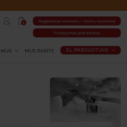
Registracija internetu + tyrimų rezultatai
0
Prisirašymas prie klinikos
EL. PARDUOTUVĖ
E MUS
MUS RASITE