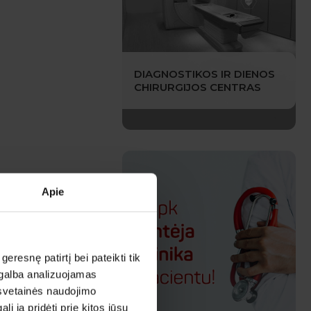
DIAGNOSTIKOS IR DIENOS
CHIRURGIJOS CENTRAS
Apie
esnę patirtį bei pateikti tik
agalba analizuojamas
 svetainės naudojimo
 ją pridėti prie kitos jūsų