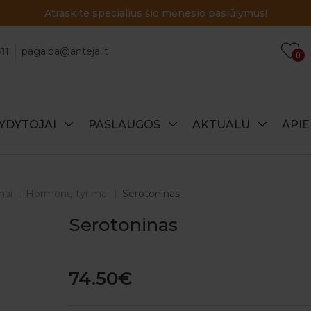
Atraskite specialius šio mėnesio pasiūlymus!
11
pagalba@anteja.lt
0
YDYTOJAI
PASLAUGOS
AKTUALU
API
mai
Hormonų tyrimai
Serotoninas
Serotoninas
74.50€