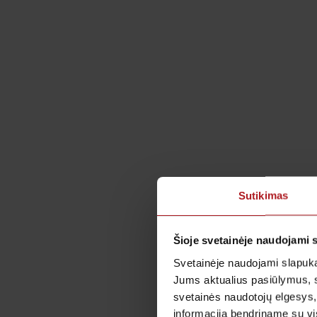
Sutikimas
Šioje svetainėje naudojami 
Svetainėje naudojami slapuka
Jums aktualius pasiūlymus, 
svetainės naudotojų elgesys,
informaciją bendriname su vis