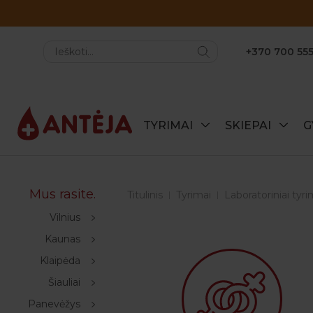
+370 700 555
TYRIMAI
SKIEPAI
G
Mus rasite.
Titulinis
Tyrimai
Laboratoriniai tyri
Vilnius
Kaunas
Klaipėda
Šiauliai
Panevėžys