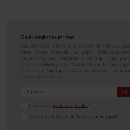
Gauk naujienas pirmas
Kas kiek laiko būtina profilaktiškai tikrintis sveikatą
Kada metas skiepytis nuo gripo? Prenumeruokit
naujienlaiškį, kad svarbiausi priminimai į Jūsų pašt
dėžutę atkeliautų laiku. Sulauksite ne tik naudingo
informacijos kaip rūpintis savo sveikata, bet ir geriausi
pasiūlymų bei akcijų.
Sutinku su
privatumo politika
Patvirtinu, kad man yra 14 metų ar daugiau