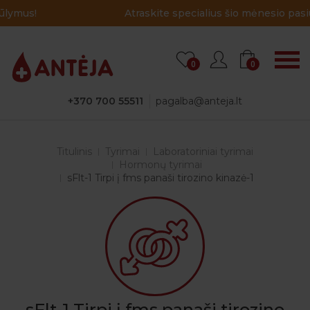
Atraskite specialius šio mėnesio pasiūlymus!
0
0
+370 700 55511
pagalba@anteja.lt
Titulinis
Tyrimai
Laboratoriniai tyrimai
Hormonų tyrimai
sFlt-1 Tirpi į fms panaši tirozino kinazė-1
sFlt-1 Tirpi į fms panaši tirozino