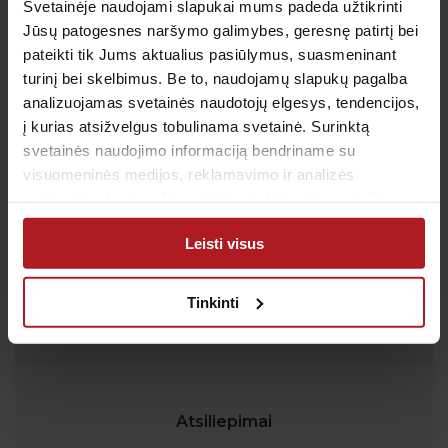
Svetainėje naudojami slapukai mums padeda užtikrinti
Jūsų patogesnes naršymo galimybes, geresnę patirtį bei
Klientų aptarnavimas
pateikti tik Jums aktualius pasiūlymus, suasmeninant
Tel.:
+370 700 55 511
turinį bei skelbimus. Be to, naudojamų slapukų pagalba
Tel.: (iš užsienio)
00-370-37-245330
analizuojamas svetainės naudotojų elgesys, tendencijos,
į kurias atsižvelgus tobulinama svetainė. Surinktą
Skambučiai į klientų aptarnavimo centro numerį
apmokestinami pagal Jūsų ryšio operatoriaus
svetainės naudojimo informaciją bendriname su
taikomą tarifą.
visuomeninės medijos, reklamavimo ir analizės
El. paštas:
pagalba@anteja.lt
partneriais, kurie gali ją pridėti prie kitos jūsų pateiktos
Darbo laikas:
arba naudojant paslaugas surinktos informacijos.
Leisti visus
I-V 7:00 – 19:00
VI 09:00 – 13:00
Tinkinti
VII: Nedirbame
Atsiliepimai