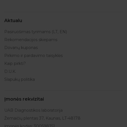
Aktualu
Pasiruošimas tyrimams (LT, EN)
Rekomendacijos skiepams
Dovanų kuponas
Pirkimo ir pardavimo taisyklės
Kaip pirkti?
D.U.K.
Slapukų politika
Įmonės rekvizitai
UAB Diagnostikos laboratorija
Žemaičių plentas 37, Kaunas, LT-48178
Įmonės kodas: 300598351