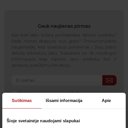
Gauk naujienas pirmas
Kas kiek laiko būtina profilaktiškai tikrintis sveikatą?
Kada metas skiepytis nuo gripo? Prenumeruokite
naujienlaiškį, kad svarbiausi priminimai į Jūsų pašto
dėžutę atkeliautų laiku. Sulauksite ne tik naudingos
informacijos kaip rūpintis savo sveikata, bet ir
geriausių pasiūlymų bei akcijų.
Sutinku su
privatumo politika
Sutikimas
Išsami informacija
Apie
Patvirtinu, kad man yra 14 metų ar daugiau
Šioje svetainėje naudojami slapukai