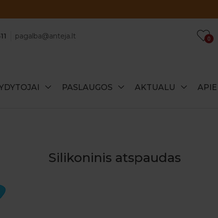
Atraskite specialius šio mėnesio pasiūlymus!
11
pagalba@anteja.lt
0
YDYTOJAI
PASLAUGOS
AKTUALU
API
Silikoninis atspaudas