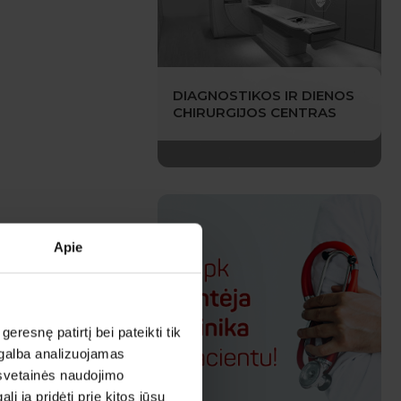
DIAGNOSTIKOS IR DIENOS
CHIRURGIJOS CENTRAS
Apie
esnę patirtį bei pateikti tik
agalba analizuojamas
 svetainės naudojimo
 ją pridėti prie kitos jūsų