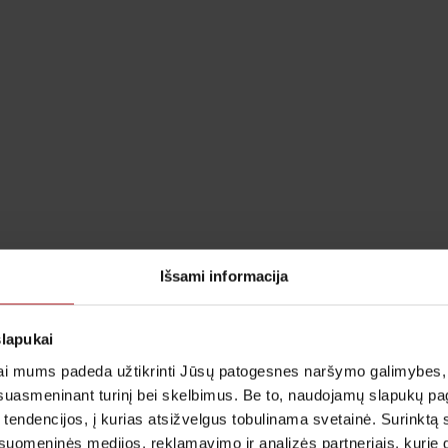
Išsami informacija
slapukai
i mums padeda užtikrinti Jūsų patogesnes naršymo galimybes, ger
suasmeninant turinį bei skelbimus. Be to, naudojamų slapukų p
 tendencijos, į kurias atsižvelgus tobulinama svetainė. Surinktą
uomeninės medijos, reklamavimo ir analizės partneriais, kurie gali