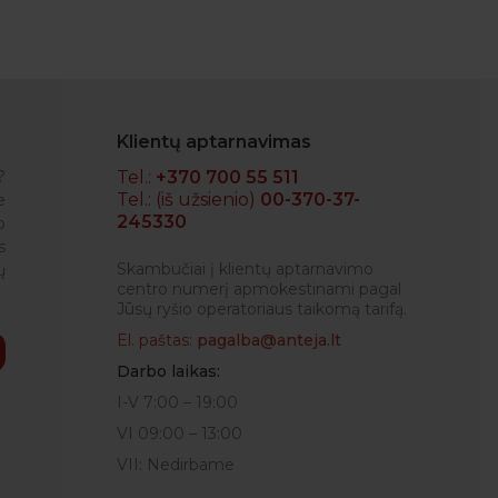
Klientų aptarnavimas
?
Tel.:
+370 700 55 511
Tel.: (iš užsienio)
00-370-37-
e
245330
o
NEDAS
s
Skambučiai į klientų aptarnavimo
ų
centro numerį apmokestinami pagal
Jūsų ryšio operatoriaus taikomą tarifą.
El. paštas:
pagalba@anteja.lt
Darbo laikas:
I-V 7:00 – 19:00
VI 09:00 – 13:00
VII: Nedirbame