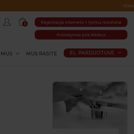
Registracija internetu + tyrimų rezultatai
0
Prisirašymas prie klinikos
EL. PARDUOTUVĖ
E MUS
MUS RASITE