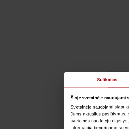
Sutikimas
Šioje svetainėje naudojami 
Svetainėje naudojami slapuka
Jums aktualius pasiūlymus, 
svetainės naudotojų elgesys,
informaciją bendriname su vis