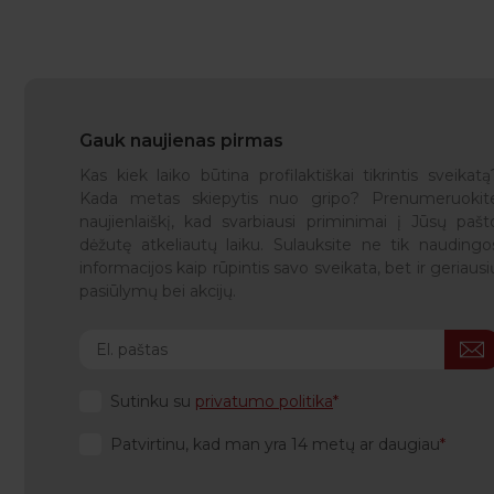
Gauk naujienas pirmas
Kas kiek laiko būtina profilaktiškai tikrintis sveikatą
Kada metas skiepytis nuo gripo? Prenumeruokit
naujienlaiškį, kad svarbiausi priminimai į Jūsų pašt
dėžutę atkeliautų laiku. Sulauksite ne tik naudingo
informacijos kaip rūpintis savo sveikata, bet ir geriausi
pasiūlymų bei akcijų.
Sutinku su
privatumo politika
Patvirtinu, kad man yra 14 metų ar daugiau