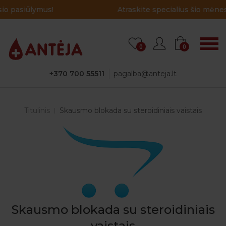
Atraskite specialius šio mėnesio pasiūlymus!
0
0
+370 700 55511
pagalba@anteja.lt
Titulinis
Skausmo blokada su steroidiniais vaistais
Skausmo blokada su steroidiniais
vaistais