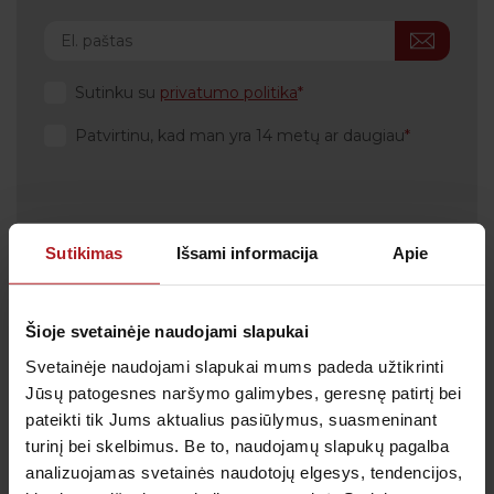
Sutinku su
privatumo politika
Patvirtinu, kad man yra 14 metų ar daugiau
Sutikimas
Išsami informacija
Apie
Klientų aptarnavimas
Tel.:
+370 700 55 511
Tel.: (iš užsienio)
00-370-37-245330
Šioje svetainėje naudojami slapukai
Svetainėje naudojami slapukai mums padeda užtikrinti
Skambučiai į klientų aptarnavimo centro numerį
apmokestinami pagal Jūsų ryšio operatoriaus
Jūsų patogesnes naršymo galimybes, geresnę patirtį bei
taikomą tarifą.
pateikti tik Jums aktualius pasiūlymus, suasmeninant
El. paštas:
pagalba@anteja.lt
turinį bei skelbimus. Be to, naudojamų slapukų pagalba
Darbo laikas:
analizuojamas svetainės naudotojų elgesys, tendencijos,