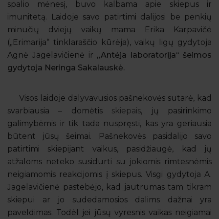
spalio mėnesį, buvo kalbama apie skiepus ir
imunitetą. Laidoje savo patirtimi dalijosi be penkių
minučių dviejų vaikų mama Erika Karpavičė
(„Erimarija“ tinklaraščio kūrėja), vaikų ligų gydytoja
Agnė Jagelavičienė ir
„Antėja laboratorija‘‘ šeimos
gydytoja Neringa Sakalauskė.
Visos laidoje dalyvavusios pašnekovės sutarė, kad
svarbiausia – domėtis
skiepais
, jų pasirinkimo
galimybėmis ir tik tada nuspręsti, kas yra geriausia
būtent jūsų šeimai. Pašnekovės pasidalijo savo
patirtimi skiepijant vaikus, pasidžiaugė, kad jų
atžaloms neteko susidurti su jokiomis rimtesnėmis
neigiamomis reakcijomis į skiepus. Visgi gydytoja A.
Jagelavičienė pastebėjo, kad jautrumas tam tikram
skiepui ar jo sudedamosios dalims dažnai yra
paveldimas. Todėl jei jūsų vyresnis vaikas neigiamai