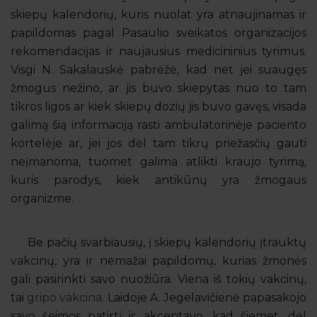
skiepų kalendorių, kuris nuolat yra atnaujinamas ir
papildomas pagal Pasaulio sveikatos organizacijos
rekomendacijas ir naujausius medicininius tyrimus.
Visgi N. Sakalauskė pabrėžė, kad net jei suaugęs
žmogus nežino, ar jis buvo skiepytas nuo to tam
tikros ligos ar kiek skiepų dozių jis buvo gavęs, visada
galimą šią informaciją rasti ambulatorinėje paciento
kortelėje ar, jei jos dėl tam tikrų priežasčių gauti
neįmanoma, tuomet galima atlikti kraujo tyrimą,
kuris parodys, kiek antikūnų yra žmogaus
organizme.
Be pačių svarbiausių, į skiepų kalendorių įtrauktų
vakcinų, yra ir nemažai papildomų, kurias žmonės
gali pasirinkti savo nuožiūra. Viena iš tokių vakcinų,
tai
gripo vakcina
. Laidoje A. Jegelavičienė papasakojo
savo šeimos patirtį ir akcentavo, kad šiemet, dėl