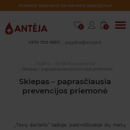
mus!
Atraskite specialius šio mėnesio pasiūly
0
0
+370 700 55511
pagalba@anteja.lt
Titulinis
Sveikatos patarimai
Skiepas – paprasčiausia prevencijos priemonė
Skiepas – paprasčiausia
prevencijos priemonė
„Tėvų darželio“ laidoje, pasirodžiusioje šių metų