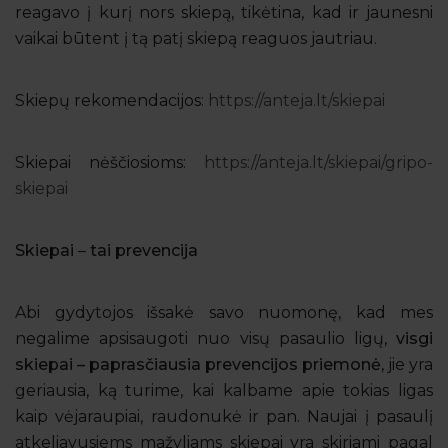
reagavo į kurį nors skiepą, tikėtina, kad ir jaunesni
vaikai būtent į tą patį skiepą reaguos jautriau.
Skiepų rekomendacijos:
https://anteja.lt/skiepai
Skiepai nėščiosioms:
https://anteja.lt/skiepai/gripo-
skiepai
Skiepai
–
tai prevencija
Abi gydytojos išsakė savo nuomonę, kad mes
negalime apsisaugoti nuo visų pasaulio ligų,
visgi
skiepai – paprasčiausia prevencijos priemonė
, jie yra
geriausia, ką turime, kai kalbame apie tokias ligas
kaip vėjaraupiai, raudonukė ir pan. Naujai į pasaulį
atkeliavusiems mažyliams skiepai yra skiriami pagal