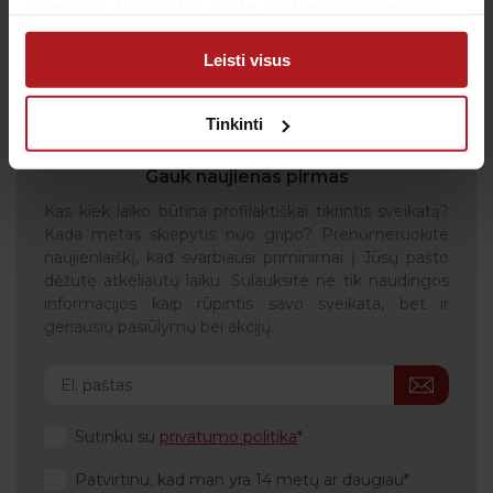
partneriais, kurie gali ją pridėti prie kitos jūsų pateiktos
arba naudojant paslaugas surinktos informacijos.
Visos naujienos
Leisti visus
Tinkinti
Gauk naujienas pirmas
Kas kiek laiko būtina profilaktiškai tikrintis sveikatą?
Kada metas skiepytis nuo gripo? Prenumeruokite
naujienlaiškį, kad svarbiausi priminimai į Jūsų pašto
dėžutę atkeliautų laiku. Sulauksite ne tik naudingos
informacijos kaip rūpintis savo sveikata, bet ir
geriausių pasiūlymų bei akcijų.
Sutinku su
privatumo politika
Patvirtinu, kad man yra 14 metų ar daugiau