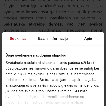
šalyje ir pasaulyje siaučiančios pandemijos, net ir jos
vyras, norėdamas apsaugoti šeimą ir ką tik gimusią
trečiąją šeimos atžalą, pasiskiepijo šia vakcina. N.
Sakalauskė atkreipė dėmesį, kad vien sveikos
gyvensenos ir grūdinimosi neužteks, norint
apsisaugoti nuo gripo ir jo komplikacijų.
Todėl tie,
Sutikimas
Išsami informacija
Apie
kurie rūpinasi savo ir savo artimųjų sveikata, turėtų
kompleksiškai derinti visas įmanomas prevencines
priemones, tiek ir skiepus, tiek ir sveiką gyvenimo
Šioje svetainėje naudojami slapukai
būdą.
Svetainėje naudojami slapukai mums padeda užtikrinti
Jūsų patogesnes naršymo galimybes, geresnę patirtį bei
pateikti tik Jums aktualius pasiūlymus, suasmeninant
turinį bei skelbimus. Be to, naudojamų slapukų pagalba
„Tėvų darželio“ laidos įrašą kviečiame žiūrėti
„TV3
analizuojamas svetainės naudotojų elgesys, tendencijos,
Play“ svetainėje.
į kurias atsižvelgus tobulinama svetainė. Surinktą
svetainės naudojimo informaciją bendriname su
visuomeninės medijos, reklamavimo ir analizės