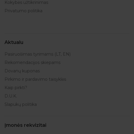
Kokybės užtikrinimas
Privatumo politika
Aktualu
Pasiruošimas tyrimams (LT, EN)
Rekomendacijos skiepams
Dovanų kuponas
Pirkimo ir pardavimo taisyklės
Kaip pirkti?
D.U.K.
Slapukų politika
Įmonės rekvizitai