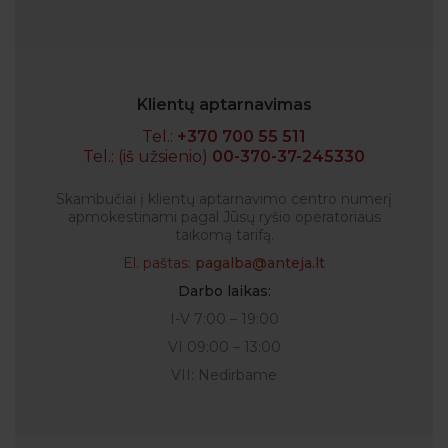
Klientų aptarnavimas
Tel.:
+370 700 55 511
Tel.: (iš užsienio)
00-370-37-245330
Skambučiai į klientų aptarnavimo centro numerį
apmokestinami pagal Jūsų ryšio operatoriaus
taikomą tarifą.
El. paštas:
pagalba@anteja.lt
Darbo laikas:
I-V 7:00 – 19:00
VI 09:00 – 13:00
VII: Nedirbame