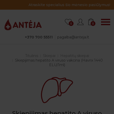
Atraskite specialius šio mėnesio pasiūlymus!
0
0
+370 700 55511
pagalba@anteja.lt
Titulinis
Skiepai
Hepatitų skiepai
Skiepijimas hepatito A viruso vakcina (Havrix 1440
ELU/1ml)
Skiepijimas hepatito A viruso