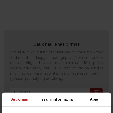
Gauk naujienas pirmas
Kas kiek laiko būtina profilaktiškai tikrintis sveikatą?
Kada metas skiepytis nuo gripo? Prenumeruokite
naujienlaiškį, kad svarbiausi priminimai į Jūsų pašto
dėžutę atkeliautų laiku. Sulauksite ne tik naudingos
informacijos kaip rūpintis savo sveikata, bet ir
geriausių pasiūlymų bei akcijų.
Sutikimas
Išsami informacija
Apie
Sutinku su
privatumo politika