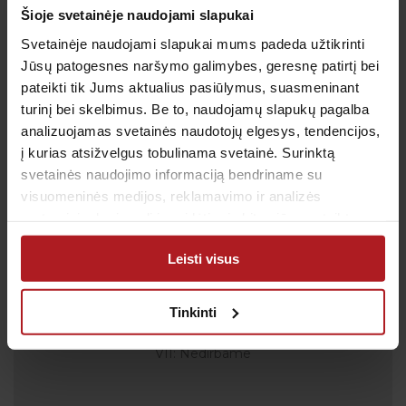
Patvirtinu, kad man yra 14 metų ar daugiau
Šioje svetainėje naudojami slapukai
Svetainėje naudojami slapukai mums padeda užtikrinti
Jūsų patogesnes naršymo galimybes, geresnę patirtį bei
pateikti tik Jums aktualius pasiūlymus, suasmeninant
Klientų aptarnavimas
turinį bei skelbimus. Be to, naudojamų slapukų pagalba
analizuojamas svetainės naudotojų elgesys, tendencijos,
Tel.:
+370 700 55 511
į kurias atsižvelgus tobulinama svetainė. Surinktą
Tel.: (iš užsienio)
00-370-37-245330
svetainės naudojimo informaciją bendriname su
Skambučiai į klientų aptarnavimo centro numerį
visuomeninės medijos, reklamavimo ir analizės
apmokestinami pagal Jūsų ryšio operatoriaus
partneriais, kurie gali ją pridėti prie kitos jūsų pateiktos
taikomą tarifą.
arba naudojant paslaugas surinktos informacijos.
El. paštas:
pagalba@anteja.lt
Leisti visus
Darbo laikas:
I-V 7:00 – 19:00
Tinkinti
VI 09:00 – 13:00
VII: Nedirbame