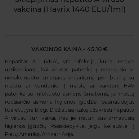
vakcina (Havrix 1440 ELU/1ml)
VAKCINOS KAINA - 45.10 €
Hepatitas A (VHA), yra infekcija, kuria lengvai
užsikrečiama, kai virusas patenka į nesirgusio ar
nevakcinuoto žmogaus organizmą per burną su
maistu ar vandeniu. Į maistą ar vandenį HAV
patenka su infekuoto asmens išmatomis, jei maistą
ruošiančio asmens higienos įgūdžiai, pasinaudojus
tualetu, yra blogi. Didžiausią riziką užsikrėsti hepatito
A virusu turi vaikai, nes jie neturi susiformavusių
higienos įgūdžių. Pasiskiepykite, jeigu keliausite į
Pietų Ameriką, Afriką ir Aziją.