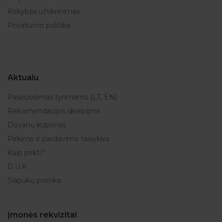
Kokybės užtikrinimas
Privatumo politika
Aktualu
Pasiruošimas tyrimams (LT, EN)
Rekomendacijos skiepams
Dovanų kuponas
Pirkimo ir pardavimo taisyklės
Kaip pirkti?
D.U.K.
Slapukų politika
Įmonės rekvizitai