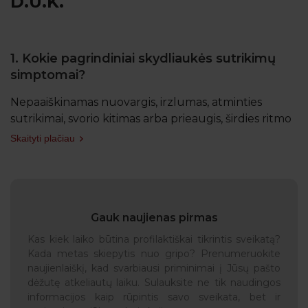
D.U.K.
1. Kokie pagrindiniai skydliaukės sutrikimų
simptomai?
Nepaaiškinamas nuovargis, irzlumas, atminties
sutrikimai, svorio kitimas arba prieaugis, širdies ritmo
sutrikimai, plaukų slinkimas, nuotaikų kaita,
Skaityti plačiau
prakaitavimas ir kiti bendriniai simptomai.
Kas dažniausiai skundžiasi skydliaukės
sutrikimais?
Gauk naujienas pirmas
Aštuonis kartus dažniau skydliaukės funkcijos
sutrikimai kamuoja moteris nei vyrus, tačiau vis
Kas kiek laiko būtina profilaktiškai tikrintis sveikatą?
Kada metas skiepytis nuo gripo? Prenumeruokite
dažniau simptomai kankina ir vyrus.
naujienlaiškį, kad svarbiausi priminimai į Jūsų pašto
dėžutę atkeliautų laiku. Sulauksite ne tik naudingos
Kuo organizmui grėsmingi skydliaukės
informacijos kaip rūpintis savo sveikata, bet ir
sutrikimai?