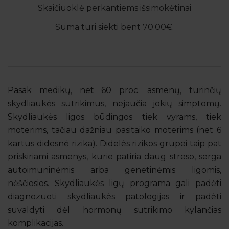
Skaičiuoklė perkantiems išsimokėtinai
Suma turi siekti bent 70.00€.
Pasak medikų, net 60 proc. asmenų, turinčių
skydliaukės sutrikimus, nejaučia jokių simptomų.
Skydliaukės ligos būdingos tiek vyrams, tiek
moterims, tačiau dažniau pasitaiko moterims (net 6
kartus didesnė rizika). Didelės rizikos grupei taip pat
priskiriami asmenys, kurie patiria daug streso, serga
autoimuninėmis arba genetinėmis ligomis,
nėščiosios. Skydliaukės ligų programa gali padėti
diagnozuoti skydliaukės patologijas ir padėti
suvaldyti dėl hormonų sutrikimo kylančias
komplikacijas.