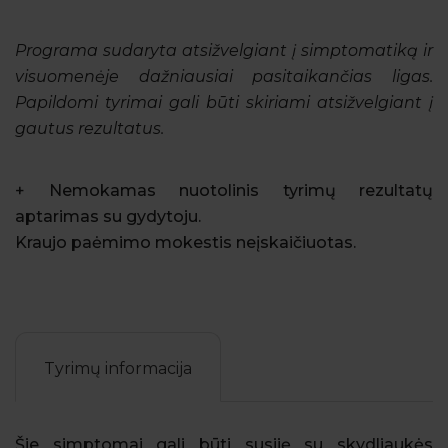
Programa sudaryta atsižvelgiant į simptomatiką ir
visuomenėje dažniausiai pasitaikančias ligas.
Papildomi tyrimai gali būti skiriami atsižvelgiant į
gautus rezultatus.
+ Nemokamas nuotolinis tyrimų rezultatų
aptarimas su gydytoju.
Kraujo paėmimo mokestis neįskaičiuotas.
Tyrimų informacija
Šie simptomai gali būti susiję su skydliaukės