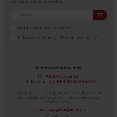
geriausių pasiūlymų bei akcijų.
Skydliaukė yra lyg mūsų organizmo laikrodis ir
susijusi su įvairiomis sistemomis, todėl jos veiklos
sutrikimai pavojingi visai žmogaus sveikatai.
Sutinku su
privatumo politika
Patvirtinu, kad man yra 14 metų ar daugiau
Klientų aptarnavimas
Tel.:
+370 700 55 511
Tel.: (iš užsienio)
00-370-37-245330
Skambučiai į klientų aptarnavimo centro numerį
apmokestinami pagal Jūsų ryšio operatoriaus
taikomą tarifą.
El. paštas:
pagalba@anteja.lt
Darbo laikas: