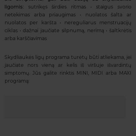
ligomis:
sutrikęs širdies ritmas • staigus svorio
netekimas arba priaugimas • nuolatos šalta ar
nuolatos per karšta • nereguliarus menstruacijų
ciklas • dažnai jaučiate silpnumą, nerimą • šaltkrėtis
arba karščiavimas
Skydliaukės ligų programa turėtų būti atliekama, jei
jaučiate nors vieną ar kelis iš viršuje išvardintų
simptomų. Jūs galite rinktis MINI, MIDI arba MAXI
programą: