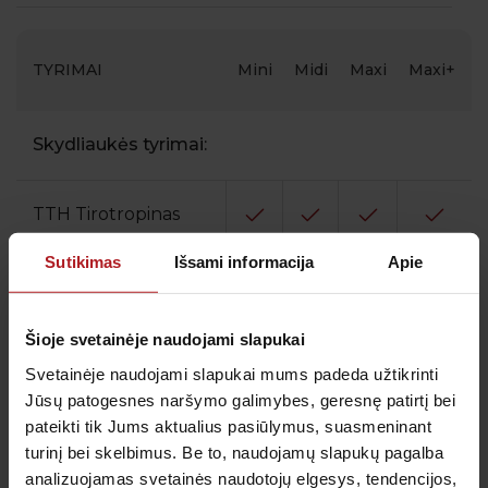
TYRIMAI
Mini
Midi
Maxi
Maxi+
Skydliaukės tyrimai:
TTH Tirotropinas
Sutikimas
Išsami informacija
Apie
LT4 Laisvasis
tiroksinas
Šioje svetainėje naudojami slapukai
LT3 Laisvasis
trijodtironinas
Svetainėje naudojami slapukai mums padeda užtikrinti
Jūsų patogesnes naršymo galimybes, geresnę patirtį bei
ATPO Antikūnai
pateikti tik Jums aktualius pasiūlymus, suasmeninant
prieš skydliaukės
peroksidazę
turinį bei skelbimus. Be to, naudojamų slapukų pagalba
analizuojamas svetainės naudotojų elgesys, tendencijos,