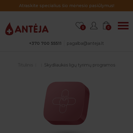
Atraskite specialius šio mėnesio pasiūlymus!
0
0
+370 700 55511
pagalba@anteja.lt
Titulinis
Skydliaukės ligų tyrimų programos