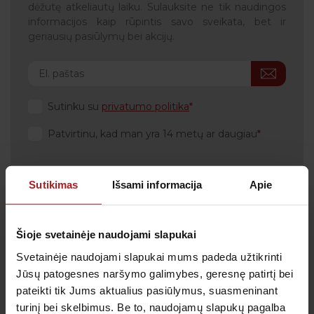
dėžutę atkeliautų laiku. Sulauksite ne tik naudingos
informacijos kaip rūpintis savo sveikata, bet ir
geriausių pasiūlymų bei akcijų.
Sutinku su
privatumo politika
Patvirtinu, kad man yra 14 metų ar daugiau
Sutikimas
Išsami informacija
Apie
Klientų aptarnavimas
Šioje svetainėje naudojami slapukai
Tel.:
+370 700 55 511
Tel.: (iš užsienio)
00-370-37-245330
Svetainėje naudojami slapukai mums padeda užtikrinti
Jūsų patogesnes naršymo galimybes, geresnę patirtį bei
Skambučiai į klientų aptarnavimo centro numerį
pateikti tik Jums aktualius pasiūlymus, suasmeninant
apmokestinami pagal Jūsų ryšio operatoriaus
taikomą tarifą.
turinį bei skelbimus. Be to, naudojamų slapukų pagalba