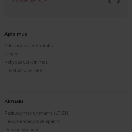
Visi atsiliepimai
Apie mus
Administracijos kontaktai
Karjera
Kokybės užtikrinimas
Privatumo politika
Aktualu
Pasiruošimas tyrimams (LT, EN)
Rekomendacijos skiepams
Dovanų kuponas