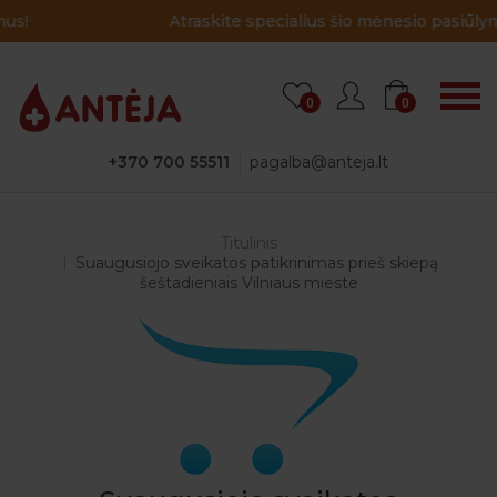
Atraskite specialius šio mėnesio pasiūlymus!
0
0
+370 700 55511
pagalba@anteja.lt
Titulinis
Suaugusiojo sveikatos patikrinimas prieš skiepą
šeštadieniais Vilniaus mieste