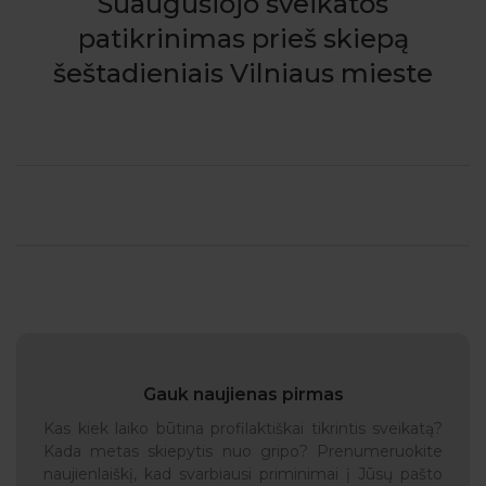
Suaugusiojo sveikatos
patikrinimas prieš skiepą
šeštadieniais Vilniaus mieste
Gauk naujienas pirmas
Kas kiek laiko būtina profilaktiškai tikrintis sveikatą?
Kada metas skiepytis nuo gripo? Prenumeruokite
naujienlaiškį, kad svarbiausi priminimai į Jūsų pašto