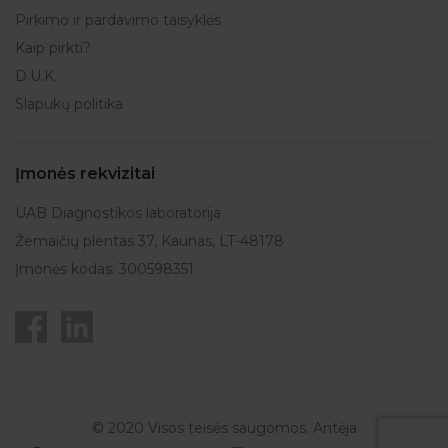
Pirkimo ir pardavimo taisyklės
Kaip pirkti?
D.U.K.
Slapukų politika
Įmonės rekvizitai
UAB Diagnostikos laboratorija
Žemaičių plentas 37, Kaunas, LT-48178
Įmonės kodas: 300598351
© 2020 Visos teisės saugomos. Antėja