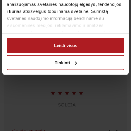
analizuojamas svetainės naudotojų elgesys, tendencijos,
El. paštas:
pagalba@anteja.lt
į kurias atsižvelgus tobulinama svetainė. Surinktą
Darbo laikas:
svetainės naudojimo informaciją bendriname su
I-V 7:00 – 19:00
visuomeninės medijos, reklamavimo ir analizės
VI 09:00 – 13:00
partneriais, kurie gali ją pridėti prie kitos jūsų pateiktos
VII: Nedirbame
arba naudojant paslaugas surinktos informacijos.
Leisti visus
Tinkinti
Atsiliepimai
SOLĖJA