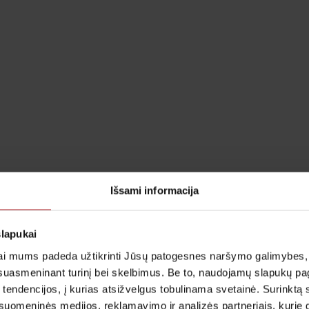
Išsami informacija
slapukai
i mums padeda užtikrinti Jūsų patogesnes naršymo galimybes, ger
suasmeninant turinį bei skelbimus. Be to, naudojamų slapukų p
 tendencijos, į kurias atsižvelgus tobulinama svetainė. Surinktą
uomeninės medijos, reklamavimo ir analizės partneriais, kurie gali