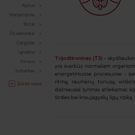
Alytus
Marijampolė
Biržai
Druskininkai
Gargždai
Ignalina
Trijodtironinas (T3)
– skydliaukės
Jonava
yra svarbūs normaliam organizmo
Jurbarkas
energetiniuose procesuose – siau
ritmą, raumenų tonusą, virški
Žiūrėti visus
dažniausiai tyrimas atliekamas kar
širdies bei kraujagyslių ligų riziką.