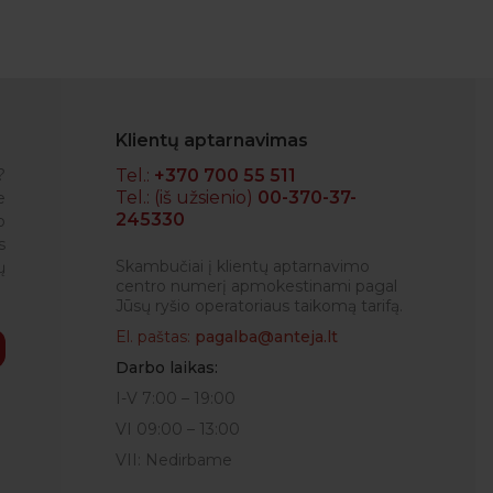
Klientų aptarnavimas
?
Tel.:
+370 700 55 511
Tel.: (iš užsienio)
00-370-37-
e
245330
o
Operatyvumas
s
VIDA
Skambučiai į klientų aptarnavimo
ų
centro numerį apmokestinami pagal
Jūsų ryšio operatoriaus taikomą tarifą.
El. paštas:
pagalba@anteja.lt
Darbo laikas:
I-V 7:00 – 19:00
VI 09:00 – 13:00
VII: Nedirbame