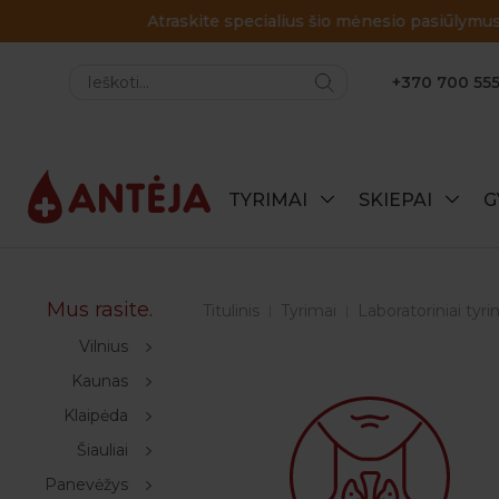
+370 700 555
TYRIMAI
SKIEPAI
G
Mus rasite.
Titulinis
Tyrimai
Laboratoriniai tyri
Vilnius
Kaunas
Klaipėda
Šiauliai
Panevėžys