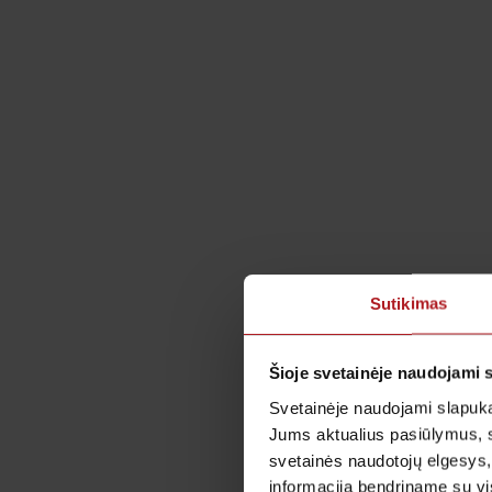
Sutikimas
Šioje svetainėje naudojami 
Svetainėje naudojami slapuka
Jums aktualius pasiūlymus, 
svetainės naudotojų elgesys,
informaciją bendriname su vis