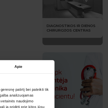
DIAGNOSTIKOS IR DIENOS
CHIRURGIJOS CENTRAS
Apie
esnę patirtį bei pateikti tik
agalba analizuojamas
 svetainės naudojimo
 ją pridėti prie kitos jūsų