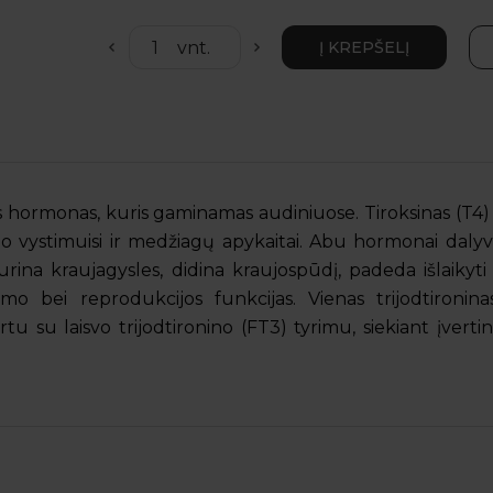
 hormonas, kuris gaminamas audiniuose. Tiroksinas (T4) ir
 vystimuisi ir medžiagų apykaitai.
Abu hormonai dalyv
rina kraujagysles, didina kraujospūdį, padeda išlaikyti
nimo bei
reprodukcijos funkcijas. Vienas trijodtironinas
tu su laisvo trijodtironino (FT3) tyrimu, siekiant įvertin