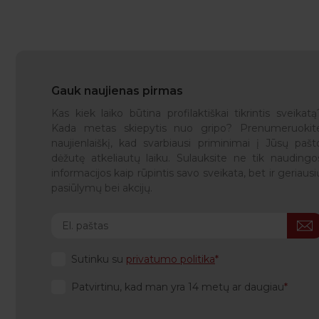
Gauk naujienas pirmas
Kas kiek laiko būtina profilaktiškai tikrintis sveikatą
Kada metas skiepytis nuo gripo? Prenumeruokit
naujienlaiškį, kad svarbiausi priminimai į Jūsų pašt
dėžutę atkeliautų laiku. Sulauksite ne tik naudingo
informacijos kaip rūpintis savo sveikata, bet ir geriausi
pasiūlymų bei akcijų.
Sutinku su
privatumo politika
Patvirtinu, kad man yra 14 metų ar daugiau