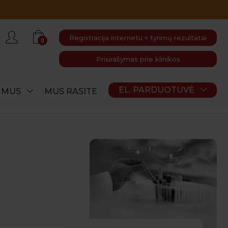
Registracija internetu + tyrimų rezultatai
0
Prisirašymas prie klinikos
EL. PARDUOTUVĖ
E MUS
MUS RASITE