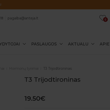
Atraskite specialius šio mėnesio pasiūlymus!
11
pagalba@anteja.lt
0
YDYTOJAI
PASLAUGOS
AKTUALU
API
mai
Hormonų tyrimai
T3 Trijodtironinas
T3 Trijodtironinas
19.50€