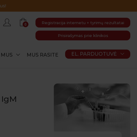
Registracija internetu + tyrimų rezultatai
0
Prisirašymas prie klinikos
EL. PARDUOTUVĖ
E MUS
MUS RASITE
 IgM