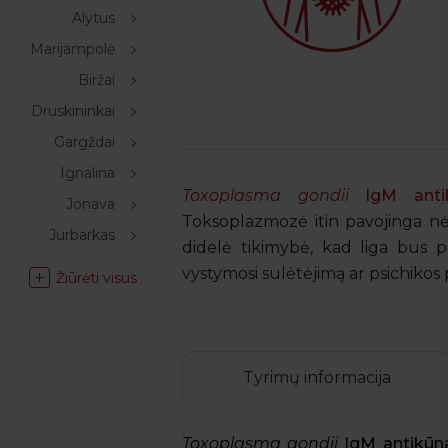
Alytus
Marijampolė
Biržai
Druskininkai
Gargždai
Ignalina
Toxoplasma gondii
IgM antik
Jonava
Toksoplazmozė itin pavojinga nėš
Jurbarkas
didelė tikimybė, kad liga bus p
vystymosi sulėtėjimą ar psichiko
Žiūrėti visus
Tyrimų informacija
Toxoplasma gondii
IgM antikūn