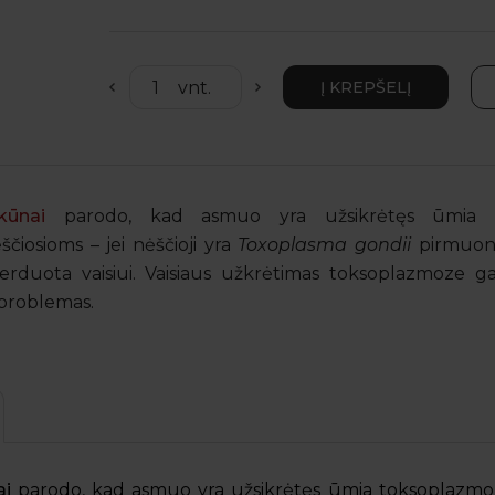
ūnai
parodo, kad asmuo yra užsikrėtęs ūmia t
čiosioms – jei nėščioji yra
Toxoplasma gondii
pirmuoni
erduota vaisiui. Vaisiaus užkrėtimas toksoplazmoze gal
s problemas.
ai
parodo, kad asmuo yra užsikrėtęs ūmia toksoplazm