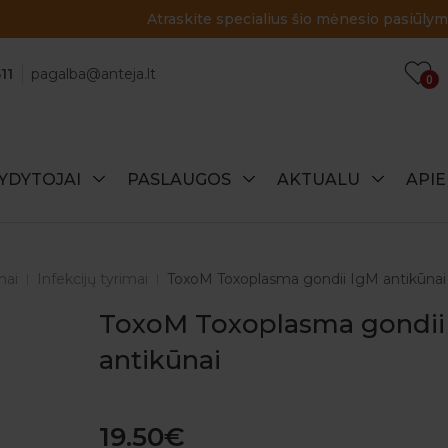
Atraskite specialius šio mėnesio pasiūlymus!
11
pagalba@anteja.lt
0
YDYTOJAI
PASLAUGOS
AKTUALU
API
mai
Infekcijų tyrimai
ToxoM Toxoplasma gondii IgM antikūnai
ToxoM Toxoplasma gondii
antikūnai
19.50€