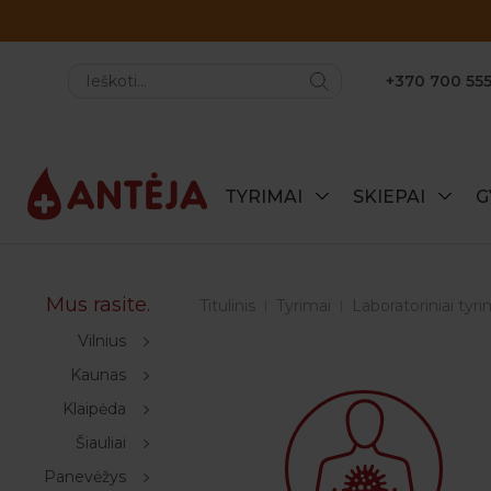
+370 700 555
TYRIMAI
SKIEPAI
G
Mus rasite.
Titulinis
Tyrimai
Laboratoriniai tyri
Vilnius
Kaunas
Klaipėda
Šiauliai
Panevėžys