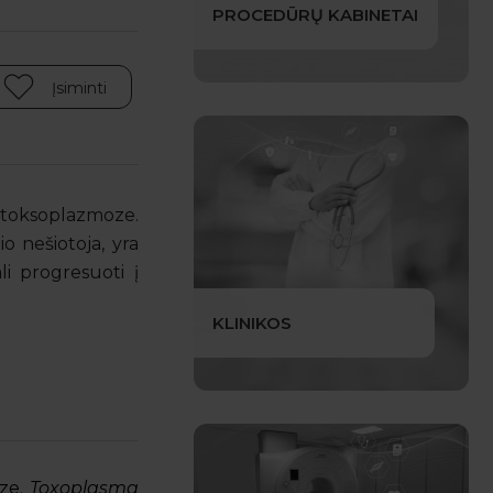
PROCEDŪRŲ KABINETAI
Įsiminti
oksoplazmoze.
o nešiotoja, yra
i progresuoti į
KLINIKOS
oze.
Toxoplasma