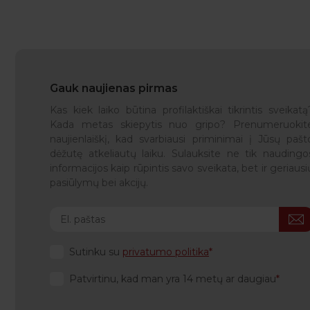
Gauk naujienas pirmas
Kas kiek laiko būtina profilaktiškai tikrintis sveikatą
Kada metas skiepytis nuo gripo? Prenumeruokit
naujienlaiškį, kad svarbiausi priminimai į Jūsų pašt
dėžutę atkeliautų laiku. Sulauksite ne tik naudingo
informacijos kaip rūpintis savo sveikata, bet ir geriausi
pasiūlymų bei akcijų.
Sutinku su
privatumo politika
Patvirtinu, kad man yra 14 metų ar daugiau