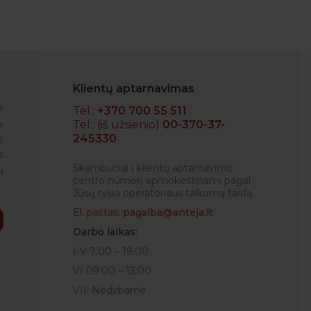
Klientų aptarnavimas
?
Tel.:
+370 700 55 511
Tel.: (iš užsienio)
00-370-37-
e
245330
o
RENATA
s
Skambučiai į klientų aptarnavimo
ų
centro numerį apmokestinami pagal
Jūsų ryšio operatoriaus taikomą tarifą.
El. paštas:
pagalba@anteja.lt
Darbo laikas:
I-V 7:00 – 19:00
VI 09:00 – 13:00
VII: Nedirbame