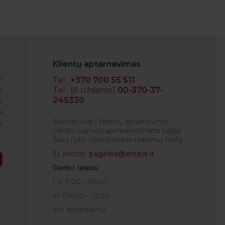
Klientų aptarnavimas
?
Tel.:
+370 700 55 511
Tel.: (iš užsienio)
00-370-37-
e
245330
o
RENATA
s
Skambučiai į klientų aptarnavimo
ų
centro numerį apmokestinami pagal
Jūsų ryšio operatoriaus taikomą tarifą.
El. paštas:
pagalba@anteja.lt
Darbo laikas:
I-V 7:00 – 19:00
VI 09:00 – 13:00
VII: Nedirbame