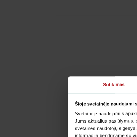
Sutikimas
Šioje svetainėje naudojami 
Svetainėje naudojami slapuka
Jums aktualius pasiūlymus, 
svetainės naudotojų elgesys,
informaciją bendriname su vis