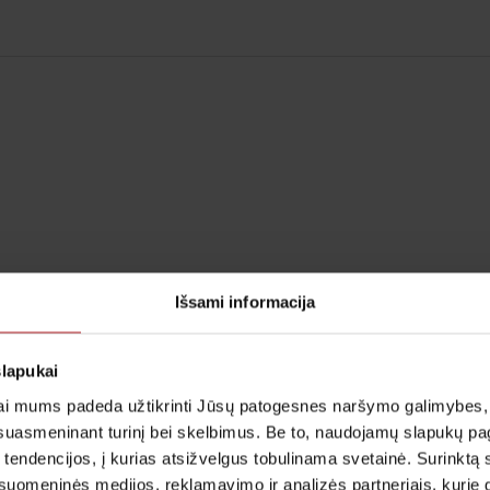
Išsami informacija
slapukai
i mums padeda užtikrinti Jūsų patogesnes naršymo galimybes, ger
suasmeninant turinį bei skelbimus. Be to, naudojamų slapukų p
 tendencijos, į kurias atsižvelgus tobulinama svetainė. Surinktą
uomeninės medijos, reklamavimo ir analizės partneriais, kurie gali