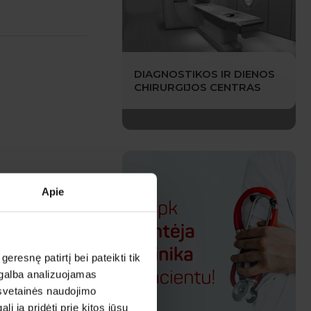
DIAGNOSTIKOS IR DIENOS
CHIRURGIJOS CENTRAS
Apie
esnę patirtį bei pateikti tik
agalba analizuojamas
 svetainės naudojimo
 ją pridėti prie kitos jūsų