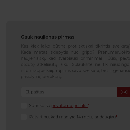
Gauk naujienas pirmas
Kas kiek laiko būtina profilaktiškai tikrintis sveikatą
Kada metas skiepytis nuo gripo? Prenumeruokit
naujienlaiškį, kad svarbiausi priminimai į Jūsų pašt
dėžutę atkeliautų laiku. Sulauksite ne tik naudingo
informacijos kaip rūpintis savo sveikata, bet ir geriausi
pasiūlymų bei akcijų.
Sutinku su
privatumo politika
Patvirtinu, kad man yra 14 metų ar daugiau