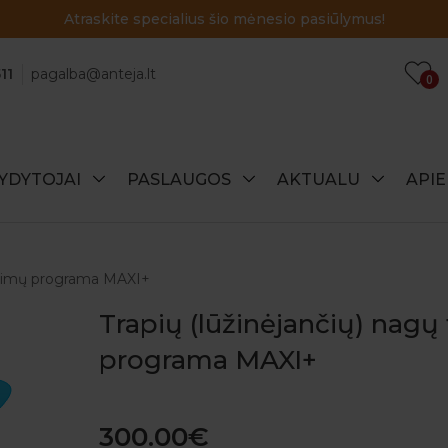
Atraskite specialius šio mėnesio pasiūlymus!
11
pagalba@anteja.lt
0
YDYTOJAI
PASLAUGOS
AKTUALU
API
tyrimų programa MAXI+
Trapių (lūžinėjančių) nagų
programa MAXI+
300.00€