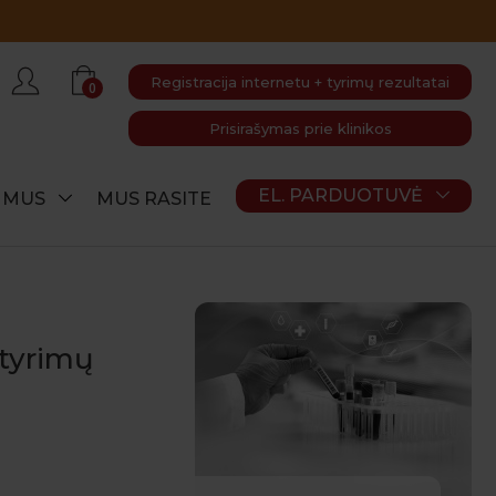
Registracija internetu + tyrimų rezultatai
0
Prisirašymas prie klinikos
EL. PARDUOTUVĖ
E MUS
MUS RASITE
 tyrimų