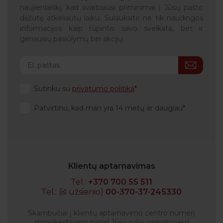
naujienlaiškį, kad svarbiausi priminimai į Jūsų pašto
dėžutę atkeliautų laiku. Sulauksite ne tik naudingos
informacijos kaip rūpintis savo sveikata, bet ir
geriausių pasiūlymų bei akcijų.
Sutinku su
privatumo politika
Patvirtinu, kad man yra 14 metų ar daugiau
Klientų aptarnavimas
Tel.:
+370 700 55 511
Tel.: (iš užsienio)
00-370-37-245330
Skambučiai į klientų aptarnavimo centro numerį
apmokestinami pagal Jūsų ryšio operatoriaus