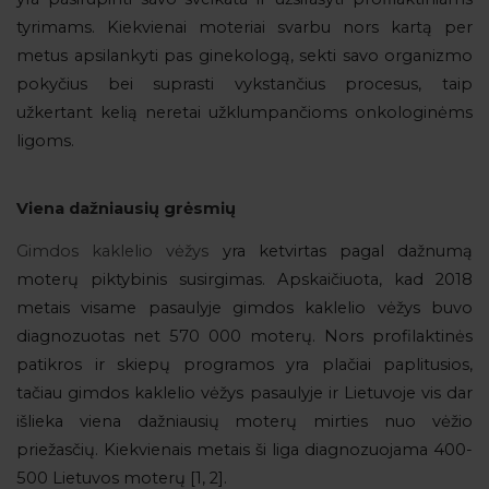
tyrimams. Kiekvienai moteriai svarbu nors kartą per
metus apsilankyti pas ginekologą, sekti savo organizmo
pokyčius bei suprasti vykstančius procesus, taip
užkertant kelią neretai užklumpančioms onkologinėms
ligoms.
Viena dažniausių grėsmių
Gimdos kaklelio vėžys
yra ketvirtas pagal dažnumą
moterų piktybinis susirgimas. Apskaičiuota, kad 2018
metais visame pasaulyje gimdos kaklelio vėžys buvo
diagnozuotas net 570 000 moterų. Nors profilaktinės
patikros ir skiepų programos yra plačiai paplitusios,
tačiau gimdos kaklelio vėžys pasaulyje ir Lietuvoje vis dar
išlieka viena dažniausių moterų mirties nuo vėžio
priežasčių. Kiekvienais metais ši liga diagnozuojama 400-
500 Lietuvos moterų [1, 2].