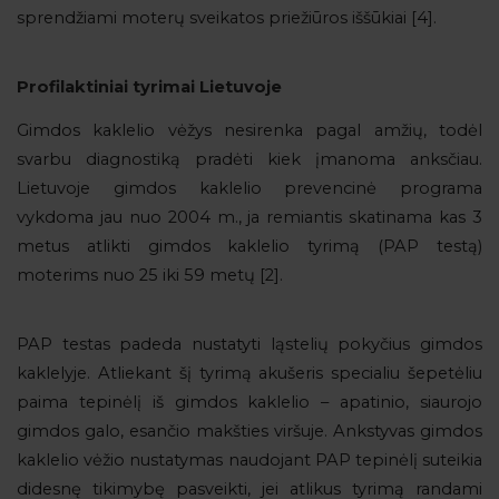
sprendžiami moterų sveikatos priežiūros iššūkiai [4].
Profilaktiniai tyrimai Lietuvoje
Gimdos kaklelio vėžys nesirenka pagal amžių, todėl
svarbu diagnostiką pradėti kiek įmanoma anksčiau.
Lietuvoje gimdos kaklelio prevencinė programa
vykdoma jau nuo 2004 m., ja remiantis skatinama kas 3
metus atlikti gimdos kaklelio tyrimą (PAP testą)
moterims nuo 25 iki 59 metų [2].
PAP testas padeda nustatyti ląstelių pokyčius gimdos
kaklelyje. Atliekant šį tyrimą akušeris specialiu šepetėliu
paima tepinėlį iš gimdos kaklelio – apatinio, siaurojo
gimdos galo, esančio makšties viršuje. Ankstyvas gimdos
kaklelio vėžio nustatymas naudojant PAP tepinėlį suteikia
didesnę tikimybę pasveikti, jei atlikus tyrimą randami