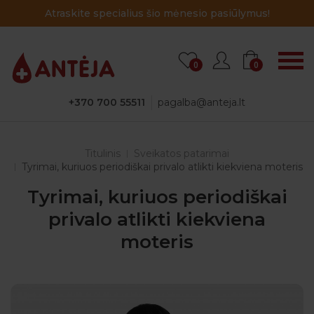
Atraskite specialius šio mėnesio pasiūlymus!
0
0
+370 700 55511
pagalba@anteja.lt
Titulinis
Sveikatos patarimai
Tyrimai, kuriuos periodiškai privalo atlikti kiekviena moteris
Tyrimai, kuriuos periodiškai
privalo atlikti kiekviena
moteris