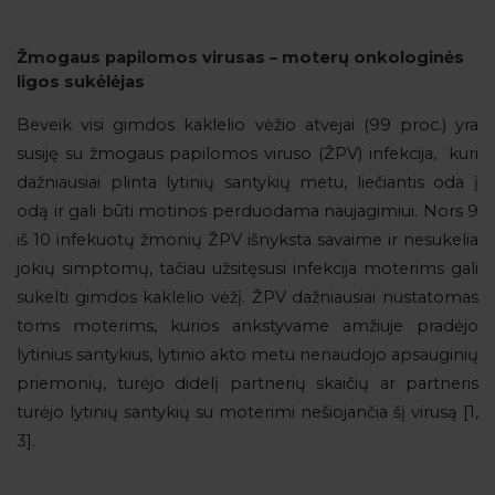
Žmogaus papilomos virusas – moterų onkologinės
ligos sukėlėjas
Beveik visi gimdos kaklelio vėžio atvejai (99 proc.) yra
susiję su žmogaus papilomos viruso (ŽPV) infekcija, kuri
dažniausiai plinta lytinių santykių metu, liečiantis oda į
odą ir gali būti motinos perduodama naujagimiui. Nors 9
iš 10 infekuotų žmonių ŽPV išnyksta savaime ir nesukelia
jokių simptomų, tačiau užsitęsusi infekcija moterims gali
sukelti gimdos kaklelio vėžį. ŽPV dažniausiai nustatomas
toms moterims, kurios ankstyvame amžiuje pradėjo
lytinius santykius, lytinio akto metu nenaudojo apsauginių
priemonių, turėjo didelį partnerių skaičių ar partneris
turėjo lytinių santykių su moterimi nešiojančia šį virusą [1,
3].