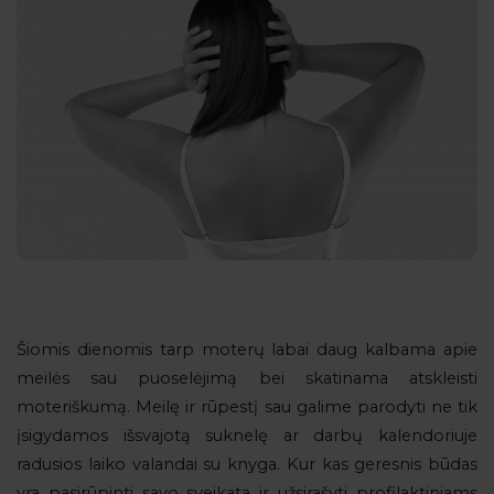
Šiomis dienomis tarp moterų labai daug kalbama apie
meilės sau puoselėjimą bei skatinama atskleisti
moteriškumą. Meilę ir rūpestį sau galime parodyti ne tik
įsigydamos išsvajotą suknelę ar darbų kalendoriuje
radusios laiko valandai su knyga. Kur kas geresnis būdas
yra pasirūpinti savo sveikata ir užsirašyti profilaktiniams