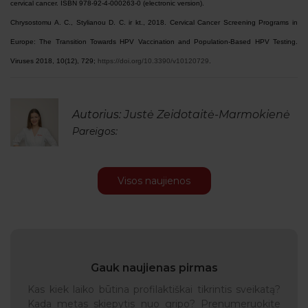
cervical cancer. ISBN 978-92-4-000263-0 (electronic version).
Chrysostomu A. C., Stylianou D. C. ir kt., 2018. Cervical Cancer Screening Programs in
Europe: The Transition Towards HPV Vaccination and Population-Based HPV Testing.
Viruses 2018, 10(12), 729;
https://doi.org/10.3390/v10120729
.
Autorius:
Justė Zeidotaitė-Marmokienė
Pareigos:
Visos naujienos
Gauk naujienas pirmas
Kas kiek laiko būtina profilaktiškai tikrintis sveikatą?
Kada metas skiepytis nuo gripo? Prenumeruokite