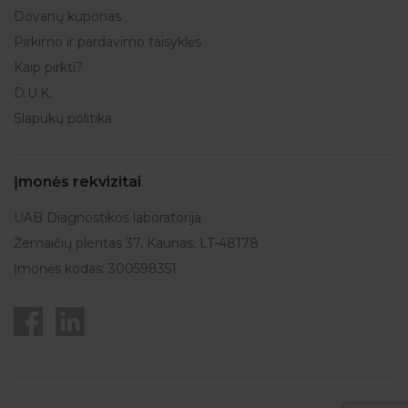
Dovanų kuponas
Pirkimo ir pardavimo taisyklės
Kaip pirkti?
D.U.K.
Slapukų politika
Įmonės rekvizitai
UAB Diagnostikos laboratorija
Žemaičių plentas 37, Kaunas, LT-48178
Įmonės kodas: 300598351