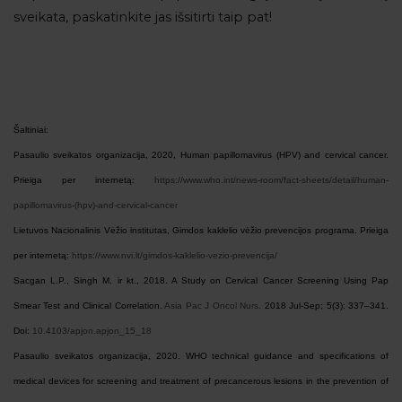
sveikata, paskatinkite jas išsitirti taip pat!
Šaltiniai:
Pasaulio sveikatos organizacija, 2020, Human papillomavirus (HPV) and cervical cancer.
Prieiga per internetą:
https://www.who.int/news-room/fact-sheets/detail/human-
papillomavirus-(hpv)-and-cervical-cancer
Lietuvos Nacionalinis Vėžio institutas, Gimdos kaklelio vėžio prevencijos programa. Prieiga
per internetą:
https://www.nvi.lt/gimdos-kaklelio-vezio-prevencija/
Sacgan L.P., Singh M. ir kt., 2018. A Study on Cervical Cancer Screening Using Pap
Smear Test and Clinical Correlation.
Asia Pac J Oncol Nurs.
2018 Jul-Sep; 5(3): 337–341.
Doi:
10.4103/apjon.apjon_15_18
Pasaulio sveikatos organizacija, 2020. WHO technical guidance and specifications of
medical devices for screening and treatment of precancerous lesions in the prevention of