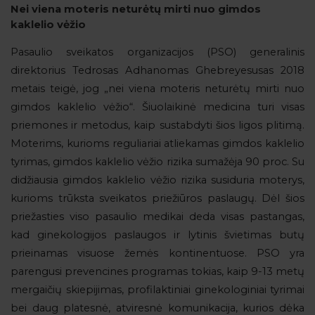
Nei viena moteris neturėtų mirti nuo gimdos
kaklelio vėžio
Pasaulio sveikatos organizacijos (PSO) generalinis
direktorius Tedrosas Adhanomas Ghebreyesusas 2018
metais teigė, jog „nei viena moteris neturėtų mirti nuo
gimdos kaklelio vėžio“. Šiuolaikinė medicina turi visas
priemones ir metodus, kaip sustabdyti šios ligos plitimą.
Moterims, kurioms reguliariai atliekamas gimdos kaklelio
tyrimas, gimdos kaklelio vėžio rizika sumažėja 90 proc. Su
didžiausia gimdos kaklelio vėžio rizika susiduria moterys,
kurioms trūksta sveikatos priežiūros paslaugų. Dėl šios
priežasties viso pasaulio medikai deda visas pastangas,
kad ginekologijos paslaugos ir lytinis švietimas butų
prieinamas visuose žemės kontinentuose. PSO yra
parengusi prevencines programas tokias, kaip 9-13 metų
mergaičių skiepijimas, profilaktiniai ginekologiniai tyrimai
bei daug platesnė, atviresnė komunikacija, kurios dėka