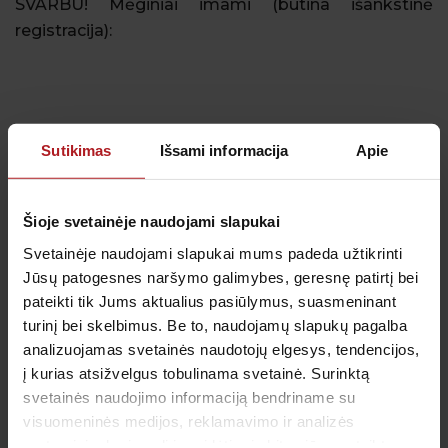
SVARBU! Mėginiai imami (būtina išankstinė
registracija):
Sutikimas
Išsami informacija
Apie
Adresas
Moterims
Vyrams
Vilniuje: Kareivių g. 9;
Šioje svetainėje naudojami slapukai
Viršuliškių g.
Svetainėje naudojami slapukai mums padeda užtikrinti
65A; Antakalnio g. 45,
Jūsų patogesnes naršymo galimybes, geresnę patirtį bei
Lvivo g. 37
pateikti tik Jums aktualius pasiūlymus, suasmeninant
Kaune: Birželio 23-iosios
turinį bei skelbimus. Be to, naudojamų slapukų pagalba
g. 4; Karaliaus Mindaugo
analizuojamas svetainės naudotojų elgesys, tendencijos,
pr. 38; Savanorių pr. 97
į kurias atsižvelgus tobulinama svetainė. Surinktą
Klaipėdoje: Priestočio g.
svetainės naudojimo informaciją bendriname su
16, Taikos pr. 141A (PC
visuomeninės medijos, reklamavimo ir analizės
BIG-2); Pajūrio g.
5B; Laukininkų g. 17
partneriais, kurie gali ją pridėti prie kitos jūsų pateiktos