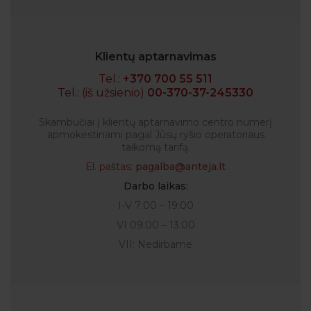
Klientų aptarnavimas
Tel.:
+370 700 55 511
Tel.: (iš užsienio)
00-370-37-245330
Skambučiai į klientų aptarnavimo centro numerį
apmokestinami pagal Jūsų ryšio operatoriaus
taikomą tarifą.
El. paštas:
pagalba@anteja.lt
Darbo laikas:
I-V 7:00 – 19:00
VI 09:00 – 13:00
VII: Nedirbame