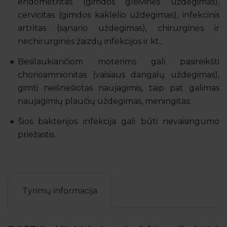
endometritas (gimdos gleivinės uždegimas),
cervicitas (gimdos kaklelio uždegimas), infekcinis
artritas (sąnario uždegimas), chirurginės ir
nechirurginės žaizdų infekcijos ir kt.;
Besilaukiančiom moterims gali pasireikšti
chorioamnionitas (vaisiaus dangalų uždegimas),
gimti neišnešiotas naujagimis, taip pat galimas
naujagimių plaučių uždegimas, meningitas;
Šios bakterijos infekcija gali būti nevaisingumo
priežastis.
Tyrimų informacija