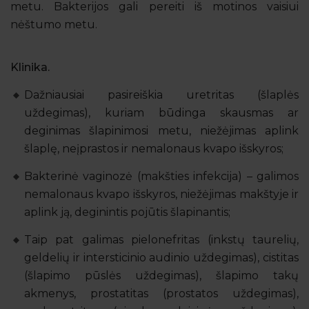
metu. Bakterijos gali pereiti iš motinos vaisiui
nėštumo metu.
Klinika.
Dažniausiai pasireiškia uretritas (šlaplės
uždegimas), kuriam būdinga skausmas ar
deginimas šlapinimosi metu, niežėjimas aplink
šlaplę, neįprastos ir nemalonaus kvapo išskyros;
Bakterinė vaginozė (makšties infekcija) – galimos
nemalonaus kvapo išskyros, niežėjimas makštyje ir
aplink ją, deginintis pojūtis šlapinantis;
Taip pat galimas pielonefritas (inkstų taurelių,
geldelių ir intersticinio audinio uždegimas), cistitas
(šlapimo pūslės uždegimas), šlapimo takų
akmenys, prostatitas (prostatos uždegimas),