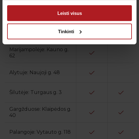
arba naudojant paslaugas surinktos informacijos.
Šiauliuose: Vytauto g. 88
Leisti visus
ir Gegužių g. 49
Panevėžyje: Klaipėdos g.
Tinkinti
75
Marijampolėje: Kauno g.
62
Alytuje: Naujoji g. 48
Šilutėje: Turgaus g. 3
Gargžduose: Klaipėdos g.
40
Palangoje: Vytauto g. 118