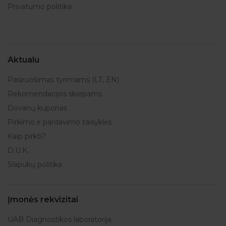
Privatumo politika
Aktualu
Pasiruošimas tyrimams (LT, EN)
Rekomendacijos skiepams
Dovanų kuponas
Pirkimo ir pardavimo taisyklės
Kaip pirkti?
D.U.K.
Slapukų politika
Įmonės rekvizitai
UAB Diagnostikos laboratorija