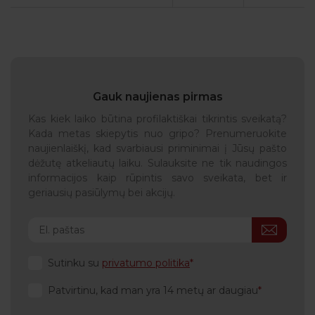
Gauk naujienas pirmas
Kas kiek laiko būtina profilaktiškai tikrintis sveikatą?
Kada metas skiepytis nuo gripo? Prenumeruokite
naujienlaiškį, kad svarbiausi priminimai į Jūsų pašto
dėžutę atkeliautų laiku. Sulauksite ne tik naudingos
informacijos kaip rūpintis savo sveikata, bet ir
geriausių pasiūlymų bei akcijų.
Sutinku su
privatumo politika
Patvirtinu, kad man yra 14 metų ar daugiau