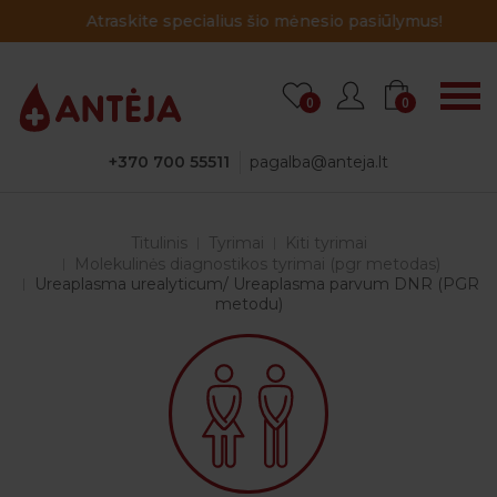
Atraskite specialius šio mėnesio pasiūlymus!
0
0
+370 700 55511
pagalba@anteja.lt
Titulinis
Tyrimai
Kiti tyrimai
Molekulinės diagnostikos tyrimai (pgr metodas)
Ureaplasma urealyticum/ Ureaplasma parvum DNR (PGR
metodu)