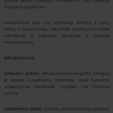
tyrimas leidžia nustatyti
Ureaplasma spp.
infekciją
žmogaus organizme.
Ureaplasma spp.
yra normalioji moterų ir vyrų
lytinių ir šlapimo takų mikroflora. Sutrikus normaliai
mikroflorai, ši bakterija dauginasi ir sąlygoja
mikoplazmozę.
Mikoplazmozė
Infekcijos šaltinis
. Mikoplazmoze sergantis žmogus
ar sveikas ureaplazmų nešiotojas. Vyrai moterims
ureaplazmas perduoda lengviau nei moterys
vyrams.
Užsikrėtimo būdai.
Galima užsikrėsti lytinių santykių