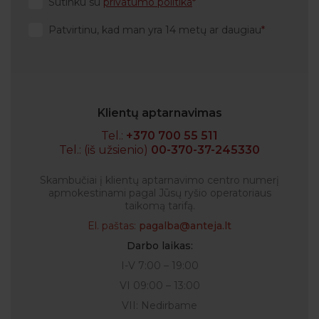
Sutinku su
privatumo politika
Patvirtinu, kad man yra 14 metų ar daugiau
Klientų aptarnavimas
Tel.:
+370 700 55 511
Tel.: (iš užsienio)
00-370-37-245330
Skambučiai į klientų aptarnavimo centro numerį
apmokestinami pagal Jūsų ryšio operatoriaus
taikomą tarifą.
El. paštas:
pagalba@anteja.lt
Darbo laikas:
I-V 7:00 – 19:00
VI 09:00 – 13:00
VII: Nedirbame