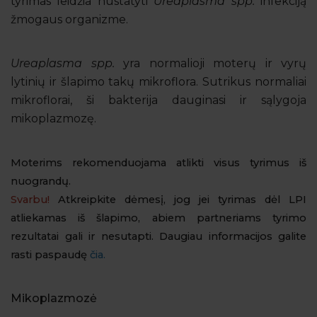
tyrimas leidžia nustatyti
Ureaplasma spp.
infekciją
žmogaus organizme.
Ureaplasma spp.
yra normalioji moterų ir vyrų
lytinių ir šlapimo takų mikroflora. Sutrikus normaliai
mikroflorai, ši bakterija dauginasi ir sąlygoja
mikoplazmozę.
Moterims rekomenduojama atlikti visus tyrimus iš
nuograndų.
Svarbu!
Atkreipkite dėmesį, jog jei tyrimas dėl LPI
atliekamas iš šlapimo, abiem partneriams tyrimo
rezultatai gali ir nesutapti. Daugiau informacijos galite
rasti paspaudę
čia.
Mikoplazmozė