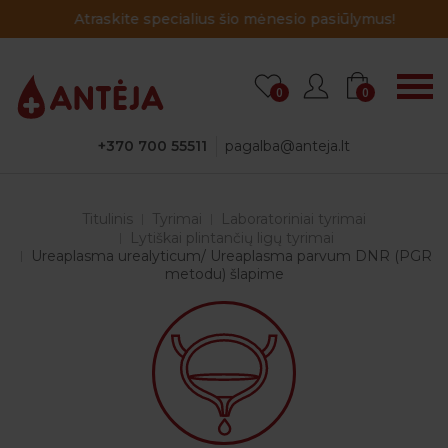
Atraskite specialius šio mėnesio pasiūlymus!
0
0
+370 700 55511
pagalba@anteja.lt
Titulinis
Tyrimai
Laboratoriniai tyrimai
Lytiškai plintančių ligų tyrimai
Ureaplasma urealyticum/ Ureaplasma parvum DNR (PGR
metodu) šlapime