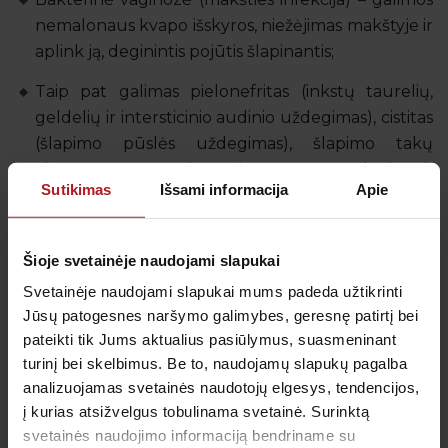
nemalonaus kvapo išskyros, niežėjimas makštyje ir
aplink ją, deginintis pojūtis šlapinantis;
Taip pat galimas pielonefritas (inkstų taurelių,
geldelių ir intersticinio audinio uždegimas), cistitas
(šlapimo pūslės uždegimas), šlapimo takų
akmenys, prostatitas (prostatos uždegimas),
Sutikimas
Išsami informacija
Apie
endometritas (gimdos gleivinės uždegimas),
cervicitas (gimdos kaklelio uždegimas), infekcinis
artritas (sąnario uždegimas), chirurginės ir
Šioje svetainėje naudojami slapukai
nechirurginės žaizdų infekcijos ir kt.;
Svetainėje naudojami slapukai mums padeda užtikrinti
Besilaukiančiom moterims gali pasireikšti
Jūsų patogesnes naršymo galimybes, geresnę patirtį bei
chorioamnionitas (vaisiaus dangalų uždegimas),
pateikti tik Jums aktualius pasiūlymus, suasmeninant
turinį bei skelbimus. Be to, naudojamų slapukų pagalba
gimti neišnešiotas naujagimis, taip pat galimas
analizuojamas svetainės naudotojų elgesys, tendencijos,
naujagimių plaučių uždegimas, meningitas;
į kurias atsižvelgus tobulinama svetainė. Surinktą
Šios bakterijos infekcija gali būti nevaisingumo
svetainės naudojimo informaciją bendriname su