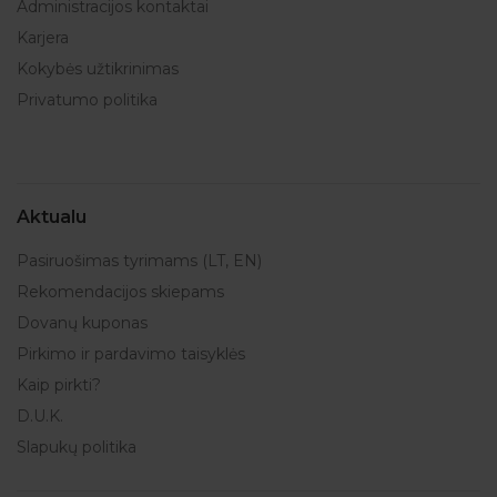
Administracijos kontaktai
Karjera
Kokybės užtikrinimas
Privatumo politika
Aktualu
Pasiruošimas tyrimams (LT, EN)
Rekomendacijos skiepams
Dovanų kuponas
Pirkimo ir pardavimo taisyklės
Kaip pirkti?
D.U.K.
Slapukų politika