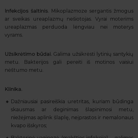
Infekcijos šaltinis
. Mikoplazmoze sergantis žmogus
ar sveikas ureaplazmų nešiotojas. Vyrai moterims
ureaplazmas perduoda lengviau nei moterys
vyrams.
Užsikrėtimo būdai.
Galima užsikrėsti lytinių santykių
metu. Bakterijos gali pereiti iš motinos vaisiui
nėštumo metu.
Klinika.
Dažniausiai pasireiškia uretritas, kuriam būdinga
skausmas ar deginimas šlapinimosi metu,
niežėjimas aplink šlaplę, neįprastos ir nemalonaus
kvapo išskyros;
Bakterinė vaginozė (makšties infekcija) – galimos