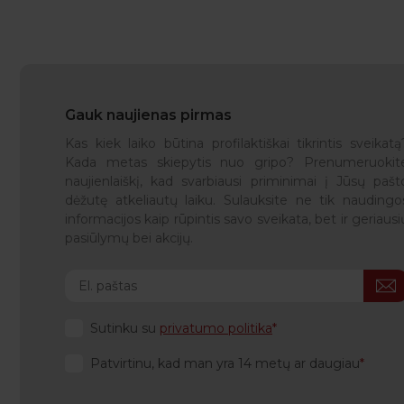
Gauk naujienas pirmas
Kas kiek laiko būtina profilaktiškai tikrintis sveikatą
Kada metas skiepytis nuo gripo? Prenumeruokit
naujienlaiškį, kad svarbiausi priminimai į Jūsų pašt
dėžutę atkeliautų laiku. Sulauksite ne tik naudingo
informacijos kaip rūpintis savo sveikata, bet ir geriausi
pasiūlymų bei akcijų.
Sutinku su
privatumo politika
Patvirtinu, kad man yra 14 metų ar daugiau