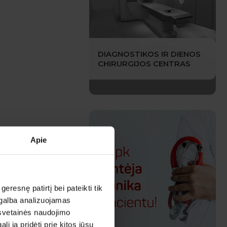
DIAGNOSTIKOS IR DIENOS
CHIRURGIJOS CENTRAS
Apie
esnę patirtį bei pateikti tik
agalba analizuojamas
 svetainės naudojimo
 ją pridėti prie kitos jūsų