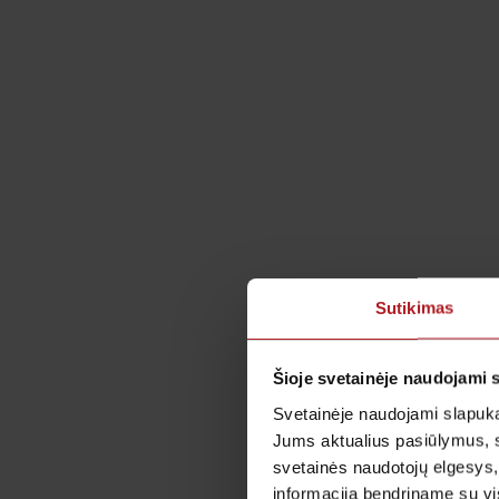
Sutikimas
Šioje svetainėje naudojami 
Svetainėje naudojami slapuka
Jums aktualius pasiūlymus, 
svetainės naudotojų elgesys,
informaciją bendriname su vis