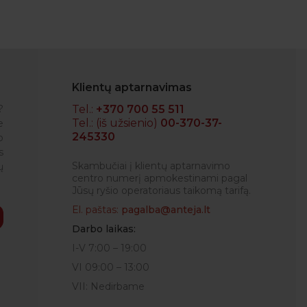
Klientų aptarnavimas
?
Tel.:
+370 700 55 511
Tel.: (iš užsienio)
00-370-37-
e
245330
o
RENATA
s
Skambučiai į klientų aptarnavimo
ų
centro numerį apmokestinami pagal
Jūsų ryšio operatoriaus taikomą tarifą.
El. paštas:
pagalba@anteja.lt
Darbo laikas:
I-V 7:00 – 19:00
VI 09:00 – 13:00
VII: Nedirbame