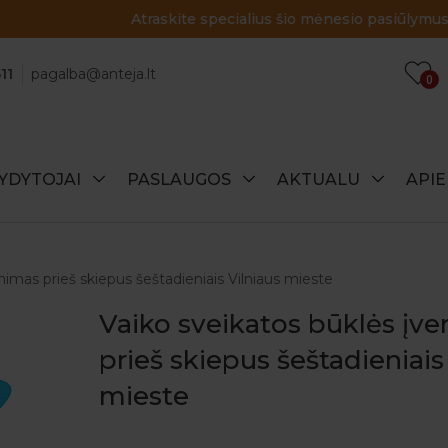
Atraskite specialius šio mėnesio pasiūlymus!
11
pagalba@anteja.lt
0
YDYTOJAI
PASLAUGOS
AKTUALU
API
inimas prieš skiepus šeštadieniais Vilniaus mieste
Vaiko sveikatos būklės įve
prieš skiepus šeštadieniais
mieste