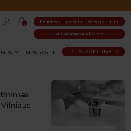
Registracija internetu + tyrimų rezultatai
0
Prisirašymas prie klinikos
EL. PARDUOTUVĖ
E MUS
MUS RASITE
rtinimas
 Vilniaus