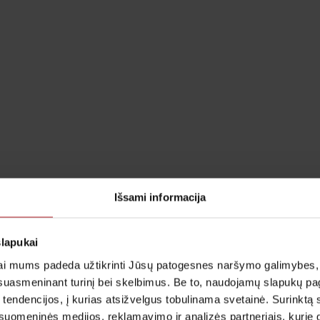
Išsami informacija
slapukai
i mums padeda užtikrinti Jūsų patogesnes naršymo galimybes, ger
suasmeninant turinį bei skelbimus. Be to, naudojamų slapukų p
 tendencijos, į kurias atsižvelgus tobulinama svetainė. Surinktą
uomeninės medijos, reklamavimo ir analizės partneriais, kurie gali