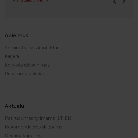
Visi atsiliepimai
Apie mus
Administracijos kontaktai
Karjera
Kokybės užtikrinimas
Privatumo politika
Aktualu
Pasiruošimas tyrimams (LT, EN)
Rekomendacijos skiepams
Dovanų kuponas