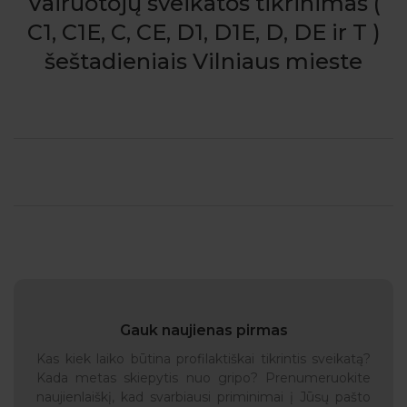
Vairuotojų sveikatos tikrinimas (
C1, C1E, C, CE, D1, D1E, D, DE ir T )
šeštadieniais Vilniaus mieste
Gauk naujienas pirmas
Kas kiek laiko būtina profilaktiškai tikrintis sveikatą?
Kada metas skiepytis nuo gripo? Prenumeruokite
naujienlaiškį, kad svarbiausi priminimai į Jūsų pašto