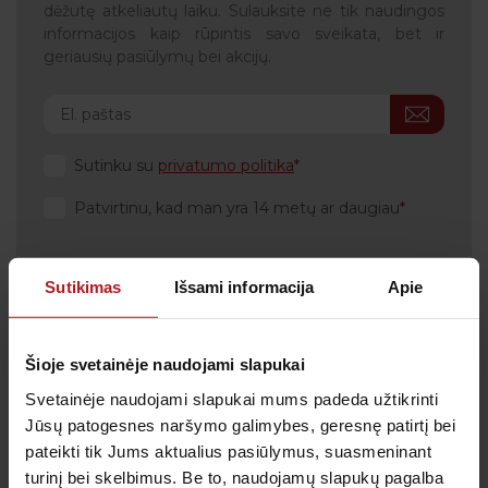
dėžutę atkeliautų laiku. Sulauksite ne tik naudingos
informacijos kaip rūpintis savo sveikata, bet ir
geriausių pasiūlymų bei akcijų.
Sutinku su
privatumo politika
Patvirtinu, kad man yra 14 metų ar daugiau
Sutikimas
Išsami informacija
Apie
Klientų aptarnavimas
Šioje svetainėje naudojami slapukai
Tel.:
+370 700 55 511
Tel.: (iš užsienio)
00-370-37-245330
Svetainėje naudojami slapukai mums padeda užtikrinti
Jūsų patogesnes naršymo galimybes, geresnę patirtį bei
Skambučiai į klientų aptarnavimo centro numerį
pateikti tik Jums aktualius pasiūlymus, suasmeninant
apmokestinami pagal Jūsų ryšio operatoriaus
taikomą tarifą.
turinį bei skelbimus. Be to, naudojamų slapukų pagalba