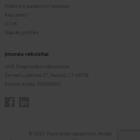
Pirkimo ir pardavimo taisyklės
Kaip pirkti?
D.U.K.
Slapukų politika
Įmonės rekvizitai
UAB Diagnostikos laboratorija
Žemaičių plentas 37, Kaunas, LT-48178
Įmonės kodas: 300598351
© 2020 Visos teisės saugomos. Antėja