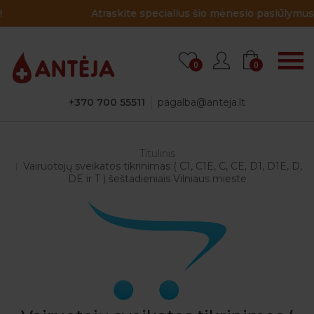
Atraskite specialius šio mėnesio pasiūlymus!
0
0
+370 700 55511
pagalba@anteja.lt
Titulinis
Vairuotojų sveikatos tikrinimas ( C1, C1E, C, CE, D1, D1E, D,
DE ir T ) šeštadieniais Vilniaus mieste