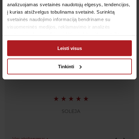
analizuojamas svetainės naudotojų elgesys, tendencijos,
El. paštas:
pagalba@anteja.lt
į kurias atsižvelgus tobulinama svetainė. Surinktą
Darbo laikas:
svetainės naudojimo informaciją bendriname su
I-V 7:00 – 19:00
visuomeninės medijos, reklamavimo ir analizės
VI 09:00 – 13:00
partneriais, kurie gali ją pridėti prie kitos jūsų pateiktos
VII: Nedirbame
arba naudojant paslaugas surinktos informacijos.
Leisti visus
Tinkinti
Atsiliepimai
SOLĖJA