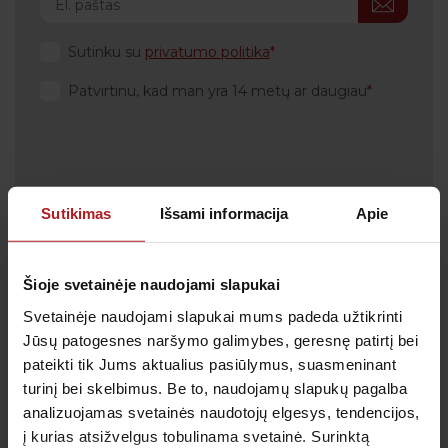
Sutinku su
privatumo politika
Patvirtinu, kad man yra 14 metų ar daugiau
Klientų aptarnavimas
Sutikimas
Išsami informacija
Apie
Tel.:
+370 700 55 511
Tel.: (iš užsienio)
00-370-37-245330
Šioje svetainėje naudojami slapukai
Skambučiai į klientų aptarnavimo centro numerį
Svetainėje naudojami slapukai mums padeda užtikrinti
apmokestinami pagal Jūsų ryšio operatoriaus
taikomą tarifą.
Jūsų patogesnes naršymo galimybes, geresnę patirtį bei
pateikti tik Jums aktualius pasiūlymus, suasmeninant
El. paštas:
pagalba@anteja.lt
turinį bei skelbimus. Be to, naudojamų slapukų pagalba
Darbo laikas:
analizuojamas svetainės naudotojų elgesys, tendencijos,
I-V 7:00 – 19:00
į kurias atsižvelgus tobulinama svetainė. Surinktą