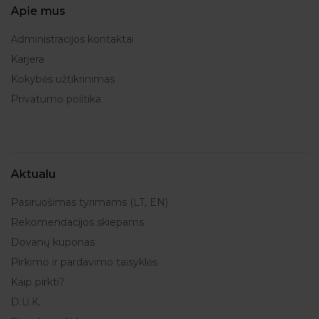
Apie mus
Administracijos kontaktai
Karjera
Kokybės užtikrinimas
Privatumo politika
Aktualu
Pasiruošimas tyrimams (LT, EN)
Rekomendacijos skiepams
Dovanų kuponas
Pirkimo ir pardavimo taisyklės
Kaip pirkti?
D.U.K.