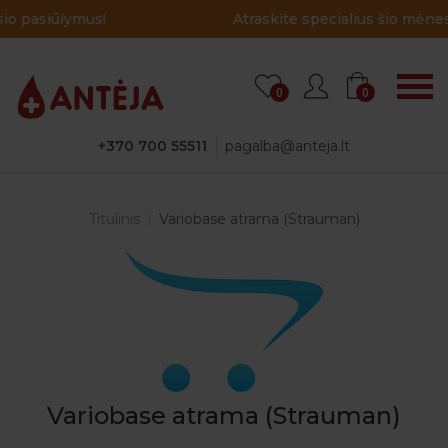
Atraskite specialius šio mėnesio pasiūlymus!
0
0
+370 700 55511
pagalba@anteja.lt
Titulinis
Variobase atrama (Strauman)
Variobase atrama (Strauman)