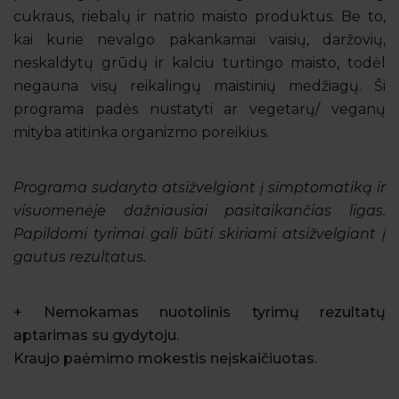
cukraus, riebalų ir natrio maisto produktus. Be to,
kai kurie nevalgo pakankamai vaisių, daržovių,
neskaldytų grūdų ir kalciu turtingo maisto, todėl
negauna visų reikalingų maistinių medžiagų. Ši
programa padės nustatyti ar vegetarų/ veganų
mityba atitinka organizmo poreikius.
Programa sudaryta atsižvelgiant į simptomatiką ir
visuomenėje dažniausiai pasitaikančias ligas.
Papildomi tyrimai gali būti skiriami atsižvelgiant į
gautus rezultatus.
+ Nemokamas nuotolinis tyrimų rezultatų
aptarimas su gydytoju.
Kraujo paėmimo mokestis neįskaičiuotas.