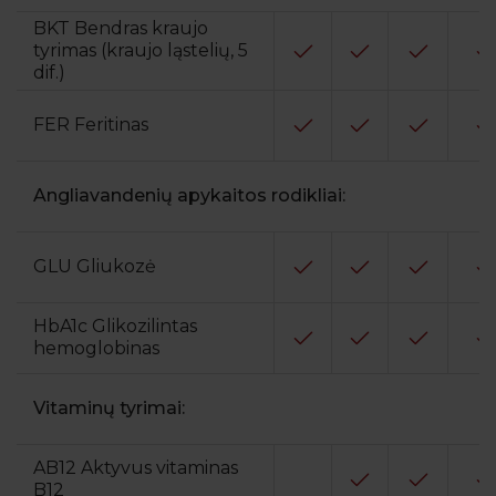
BKT Bendras kraujo
tyrimas (kraujo ląstelių, 5
dif.)
FER Feritinas
Angliavandenių apykaitos rodikliai:
GLU Gliukozė
HbA1c Glikozilintas
hemoglobinas
Vitaminų tyrimai:
AB12 Aktyvus vitaminas
B12