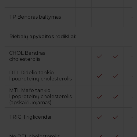
TP Bendras baltymas
Riebalų apykaitos rodikliai:
CHOL Bendras
cholesterolis
DTL Didelio tankio
lipoproteinų cholesterolis
MTL Mažo tankio
lipoproteinų cholesterolis
(apskaičiuojamas)
TRIG Trigliceridai
Ne DTL cholesterolis