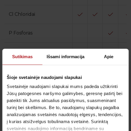
Cl Chloridai
P Fosforas
Mg Magnis
Sutikimas
Išsami informacija
Apie
Ca Kalcis
Šioje svetainėje naudojami slapukai
Svetainėje naudojami slapukai mums padeda užtikrinti
Cak Koreguotas kalcis
Jūsų patogesnes naršymo galimybes, geresnę patirtį bei
pateikti tik Jums aktualius pasiūlymus, suasmeninant
Ca++ Jonizuotas kalcis
turinį bei skelbimus. Be to, naudojamų slapukų pagalba
analizuojamas svetainės naudotojų elgesys, tendencijos,
į kurias atsižvelgus tobulinama svetainė. Surinktą
Kepenų funkcijos tyrimai:
svetainės naudojimo informaciją bendriname su