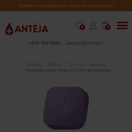
Atraskite specialius šio mėnesio pasiūlymus!
0
0
+370 700 55511
pagalba@anteja.lt
Titulinis
Tyrimai
Tyrimų programos
Vegetarų arba veganų tyrimų programos