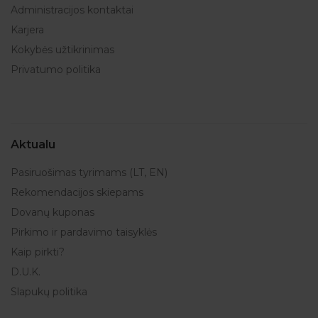
Administracijos kontaktai
Karjera
Kokybės užtikrinimas
Privatumo politika
Aktualu
Pasiruošimas tyrimams (LT, EN)
Rekomendacijos skiepams
Dovanų kuponas
Pirkimo ir pardavimo taisyklės
Kaip pirkti?
D.U.K.
Slapukų politika