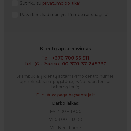
Sutinku su
privatumo politika
Patvirtinu, kad man yra 14 metų ar daugiau
Klientų aptarnavimas
Tel.:
+370 700 55 511
Tel.: (iš užsienio)
00-370-37-245330
Skambučiai į klientų aptarnavimo centro numerį
apmokestinami pagal Jūsų ryšio operatoriaus
taikomą tarifą.
El. paštas:
pagalba@anteja.lt
Darbo laikas:
I-V 7:00 – 19:00
VI 09:00 – 13:00
VII: Nedirbame