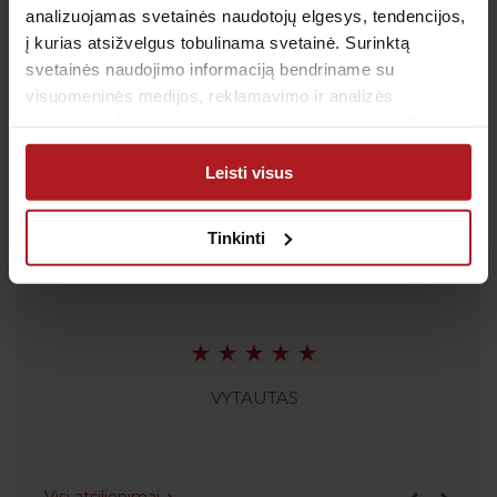
analizuojamas svetainės naudotojų elgesys, tendencijos,
El. paštas:
pagalba@anteja.lt
į kurias atsižvelgus tobulinama svetainė. Surinktą
Darbo laikas:
svetainės naudojimo informaciją bendriname su
I-V 7:00 – 19:00
visuomeninės medijos, reklamavimo ir analizės
VI 09:00 – 13:00
partneriais, kurie gali ją pridėti prie kitos jūsų pateiktos
VII: Nedirbame
arba naudojant paslaugas surinktos informacijos.
Leisti visus
Tinkinti
Atsiliepimai
VYTAUTAS