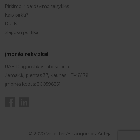
Pirkimo ir pardavimo taisyklės
Kaip pirkti?
D.U.K.
Slapukų politika
Įmonės rekvizitai
UAB Diagnostikos laboratorija
Žemaičių plentas 37, Kaunas, LT-48178
Įmonės kodas: 300598351
© 2020 Visos teisės saugomos. Antėja