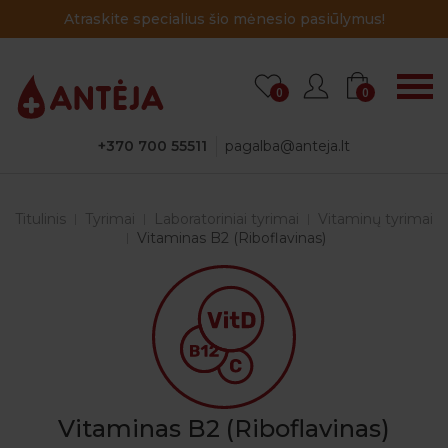
Atraskite specialius šio mėnesio pasiūlymus!
0
0
+370 700 55511
pagalba@anteja.lt
Titulinis
Tyrimai
Laboratoriniai tyrimai
Vitaminų tyrimai
Vitaminas B2 (Riboflavinas)
Vitaminas B2 (Riboflavinas)