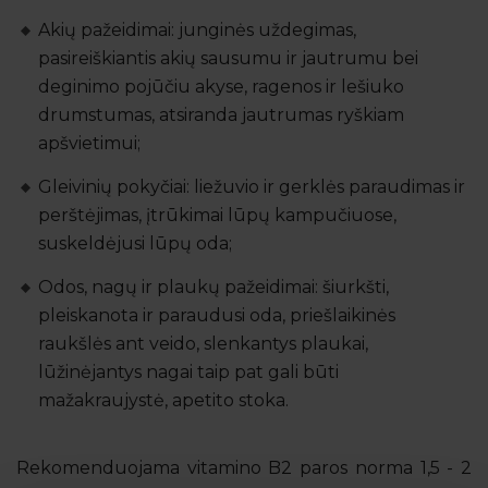
Akių pažeidimai: junginės uždegimas,
pasireiškiantis akių sausumu ir jautrumu bei
deginimo pojūčiu akyse, ragenos ir lešiuko
drumstumas, atsiranda jautrumas ryškiam
apšvietimui;
Gleivinių pokyčiai: liežuvio ir gerklės paraudimas ir
perštėjimas, įtrūkimai lūpų kampučiuose,
suskeldėjusi lūpų oda;
Odos, nagų ir plaukų pažeidimai: šiurkšti,
pleiskanota ir paraudusi oda, priešlaikinės
raukšlės ant veido, slenkantys plaukai,
lūžinėjantys nagai taip pat gali būti
mažakraujystė, apetito stoka.
Rekomenduojama vitamino B2 paros norma 1,5 - 2