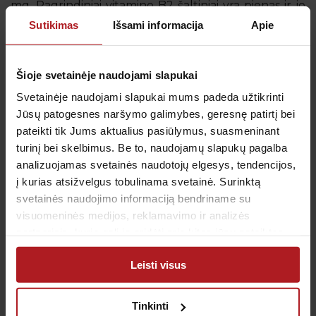
mg. Pagrindiniai vitamino B2 šaltiniai yra pienas ir jo
produktai, kiaušiniai, mėsa, kepenys, žuvis, žalios
Sutikimas
Išsami informacija
Apie
lapinės daržovės, pomidorai, kruopos, sojos pupelės,
migdolai, alaus mielės. Vitamino B2 perteklius
Šioje svetainėje naudojami slapukai
pasitaiko ypač retai, kadangi organizme jis
nekaupiamas, o nepanaudotas kiekis yra
Svetainėje naudojami slapukai mums padeda užtikrinti
Jūsų patogesnes naršymo galimybes, geresnę patirtį bei
pašalinamas su šlapimu.
pateikti tik Jums aktualius pasiūlymus, suasmeninant
turinį bei skelbimus. Be to, naudojamų slapukų pagalba
analizuojamas svetainės naudotojų elgesys, tendencijos,
į kurias atsižvelgus tobulinama svetainė. Surinktą
svetainės naudojimo informaciją bendriname su
visuomeninės medijos, reklamavimo ir analizės
partneriais, kurie gali ją pridėti prie kitos jūsų pateiktos
Gauk naujienas pirmas
arba naudojant paslaugas surinktos informacijos.
Leisti visus
Kas kiek laiko būtina profilaktiškai tikrintis sveikatą?
Kada metas skiepytis nuo gripo? Prenumeruokite
naujienlaiškį, kad svarbiausi priminimai į Jūsų pašto
Tinkinti