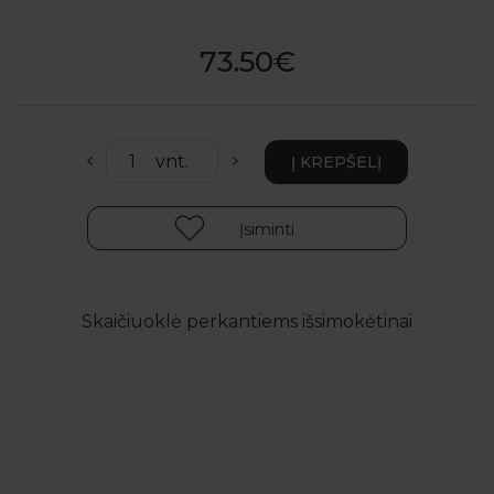
73.50€
Įsiminti
Skaičiuoklė perkantiems išsimokėtinai