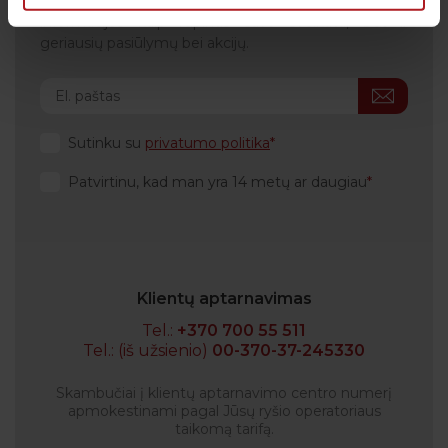
dėžutę atkeliautų laiku. Sulauksite ne tik naudingos
informacijos kaip rūpintis savo sveikata, bet ir
geriausių pasiūlymų bei akcijų.
Sutinku su
privatumo politika
Patvirtinu, kad man yra 14 metų ar daugiau
Klientų aptarnavimas
Tel.:
+370 700 55 511
Tel.: (iš užsienio)
00-370-37-245330
Skambučiai į klientų aptarnavimo centro numerį
apmokestinami pagal Jūsų ryšio operatoriaus
taikomą tarifą.