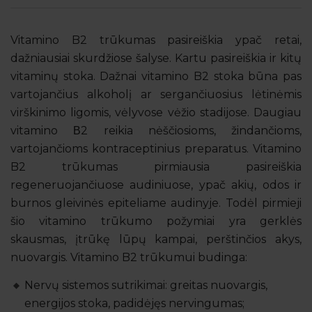
Vitamino B2 trūkumas pasireiškia ypač retai,
dažniausiai skurdžiose šalyse. Kartu pasireiškia ir kitų
vitaminų stoka. Dažnai vitamino B2 stoka būna pas
vartojančius alkoholį ar sergančiuosius lėtinėmis
virškinimo ligomis, vėlyvose vėžio stadijose. Daugiau
vitamino Β2 reikia nėščiosioms, žindančioms,
vartojančioms kontraceptinius preparatus. Vitamino
B2 trūkumas pirmiausia pasireiškia
regeneruojančiuose audiniuose, ypač akių, odos ir
burnos gleivinės epiteliame audinyje. Todėl pirmieji
šio vitamino trūkumo požymiai yra gerklės
skausmas, įtrūkę lūpų kampai, perštinčios akys,
nuovargis. Vitamino B2 trūkumui budinga:
Nervų sistemos sutrikimai: greitas nuovargis,
energijos stoka, padidėjęs nervingumas;