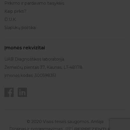
Pirkimo ir pardavimo taisyklės
Kaip pirkti?
D.U.K.
Slapukų politika
Įmonės rekvizitai
UAB Diagnostikos laboratorija
Žemaičių plentas 37, Kaunas, LT-48178
Įmonės kodas: 300598351
© 2020 Visos teisės saugomos. Antėja
Dizainas ir programavimas: