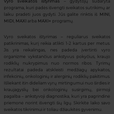
Vyro sveikatos ištyrimas
– gydytojų sudaryta
programa, kuri padės išvengti sveikatos sutrikimų ar
laiku pradėti juos gydyti. Jūs galite rinktis iš
MINI,
MIDI, MAXI
arba
MAXI+
programų.
Vyro sveikatos ištyrimas – reguliarus sveikatos
patikrinimas, kurį reikia atlikti 1-2 kartus per metus.
Jis yra reikalingas, nes padeda įvertinti vyro
organizme vykstančius ankstyvus pokyčius, kraujo
rodiklių nukrypimus nuo normos ribos. Tyrimų
rezultatai padeda atskleisti medžiagų apykaitos,
infekcinių, onkologinių ir alerginių rodiklių pakitimus.
Išliekant itin dideliam vyrų mirtingumui nuo širdies ir
kraujagyslių bei onkologinių susirgimų, pirmoji
pagalba – ankstyvoji diagnostika, kuri yra pagrindinė
priemonė norint išvengti šių ligų. Skirkite laiko savo
sveikatos tikrinimui ir toliau džiaukitės gyvenimu.