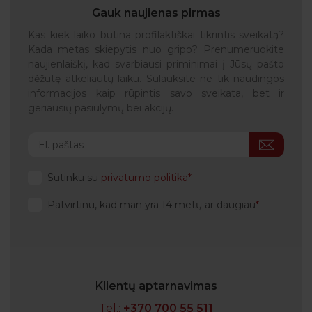
Gauk naujienas pirmas
Kas kiek laiko būtina profilaktiškai tikrintis sveikatą?
Kada metas skiepytis nuo gripo? Prenumeruokite
naujienlaiškį, kad svarbiausi priminimai į Jūsų pašto
dėžutę atkeliautų laiku. Sulauksite ne tik naudingos
informacijos kaip rūpintis savo sveikata, bet ir
geriausių pasiūlymų bei akcijų.
Sutinku su
privatumo politika
Patvirtinu, kad man yra 14 metų ar daugiau
Klientų aptarnavimas
Tel.:
+370 700 55 511