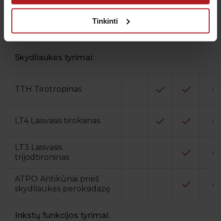
Tinkinti
Ne DTL cholesterolis
Skydliaukės tyrimai:
TTH Tirotropinas
LT4 Laisvasis tiroksinas
LT3 Laisvasis
trijodtironinas
ATPO Antikūnai prieš
skydliaukės peroksidazę
Inkstų funkcijos tyrimai: