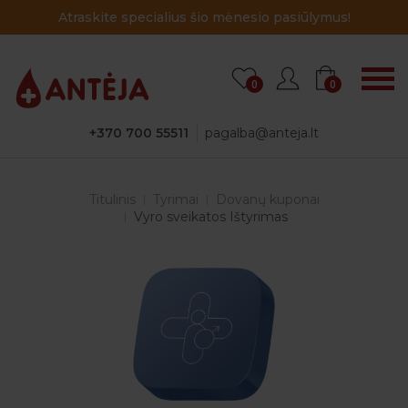
Atraskite specialius šio mėnesio pasiūlymus!
0
0
+370 700 55511
pagalba@anteja.lt
Titulinis
Tyrimai
Dovanų kuponai
Vyro sveikatos Ištyrimas