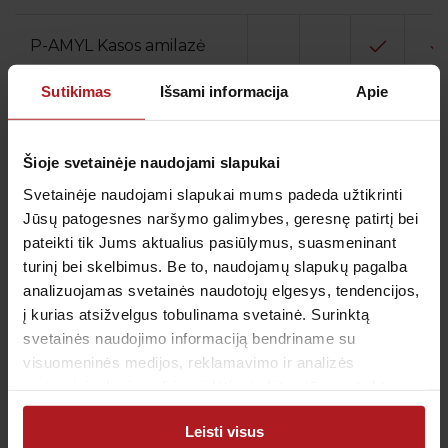
P-AMYL Kasos amilazė
Sutikimas
Išsami informacija
Apie
LIP Lipazė
Šioje svetainėje naudojami slapukai
Riebalų apykaitos rodikliai:
Svetainėje naudojami slapukai mums padeda užtikrinti
Jūsų patogesnes naršymo galimybes, geresnę patirtį bei
CHOL Bendras
pateikti tik Jums aktualius pasiūlymus, suasmeninant
cholesterolis
turinį bei skelbimus. Be to, naudojamų slapukų pagalba
analizuojamas svetainės naudotojų elgesys, tendencijos,
DTL Didelio tankio
lipoproteinų cholesterolis
į kurias atsižvelgus tobulinama svetainė. Surinktą
svetainės naudojimo informaciją bendriname su
MTL Mažo tankio
visuomeninės medijos, reklamavimo ir analizės
lipoproteinų cholesterolis
partneriais, kurie gali ją pridėti prie kitos jūsų pateiktos
(apskaičiuojamas)
arba naudojant paslaugas surinktos informacijos.
Leisti visus
TRIG Trigliceridai