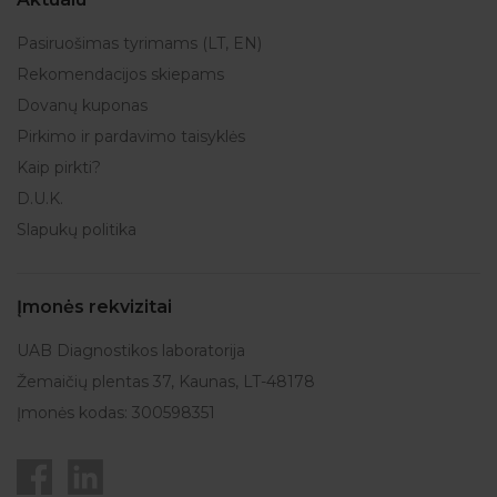
Pasiruošimas tyrimams (LT, EN)
Rekomendacijos skiepams
Dovanų kuponas
Pirkimo ir pardavimo taisyklės
Kaip pirkti?
D.U.K.
Slapukų politika
Įmonės rekvizitai
UAB Diagnostikos laboratorija
Žemaičių plentas 37, Kaunas, LT-48178
Įmonės kodas: 300598351