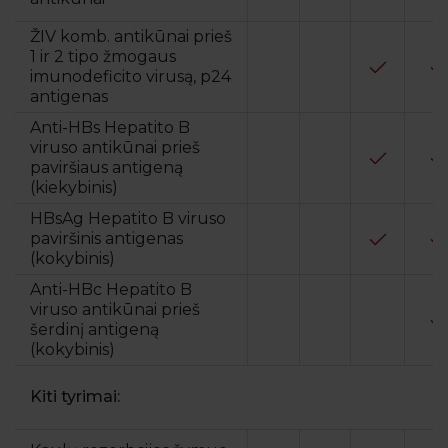
ŽIV komb. antikūnai prieš
1 ir 2 tipo žmogaus
imunodeficito virusą, p24
antigenas
Anti-HBs Hepatito B
viruso antikūnai prieš
paviršiaus antigeną
(kiekybinis)
HBsAg Hepatito B viruso
paviršinis antigenas
(kokybinis)
Anti-HBc Hepatito B
viruso antikūnai prieš
šerdinį antigeną
(kokybinis)
Kiti tyrimai: