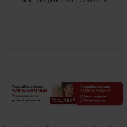
Skaičiuoklė perkantiems išsimokėtinai