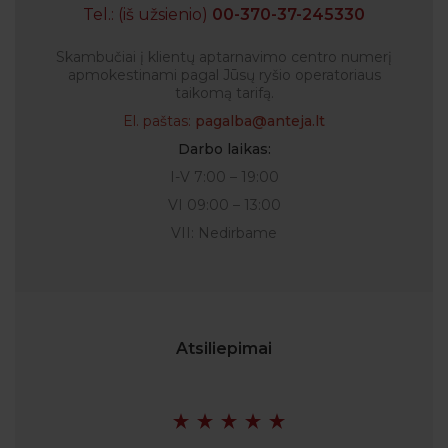
Tel.: (iš užsienio)
00-370-37-245330
Skambučiai į klientų aptarnavimo centro numerį
apmokestinami pagal Jūsų ryšio operatoriaus
taikomą tarifą.
El. paštas:
pagalba@anteja.lt
Darbo laikas:
I-V 7:00 – 19:00
VI 09:00 – 13:00
VII: Nedirbame
Atsiliepimai