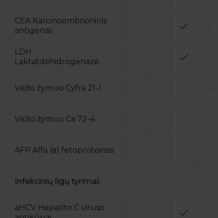
CEA Karcinoembrioninis
antigenas
LDH
Laktatdehidrogenazė
Vėžio žymuo Cyfra 21-1
Vėžio žymuo Ca 72-4
AFP Alfa (α) fetoproteinas
Infekcinių ligų tyrimai:
aHCV Hepatito C viruso
antikūnai