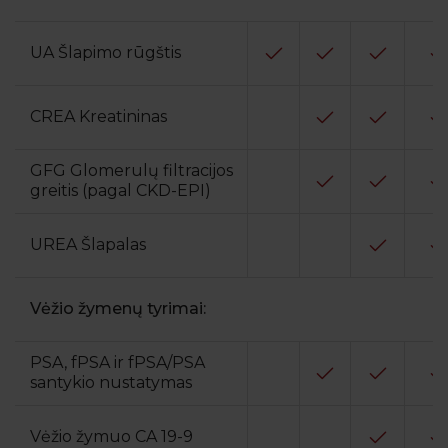
UA Šlapimo rūgštis
CREA Kreatininas
GFG Glomerulų filtracijos
greitis (pagal CKD-EPI)
UREA Šlapalas
Vėžio žymenų tyrimai:
PSA, fPSA ir fPSA/PSA
santykio nustatymas
Vėžio žymuo CA 19-9