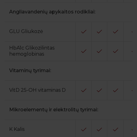
Angliavandenių apykaitos rodikliai:
GLU Gliukozė
HbA1c Glikozilintas
hemoglobinas
Vitaminų tyrimai:
VitD 25-OH vitaminas D
Mikroelementų ir elektrolitų tyrimai:
K Kalis