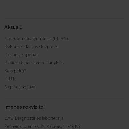
Aktualu
Pasiruošimas tyrimams (LT, EN)
Rekomendacijos skiepams
Dovanų kuponas
Pirkimo ir pardavimo taisyklės
Kaip pirkti?
D.U.K.
Slapukų politika
Įmonės rekvizitai
UAB Diagnostikos laboratorija
Žemaičių plentas 37, Kaunas, LT-48178