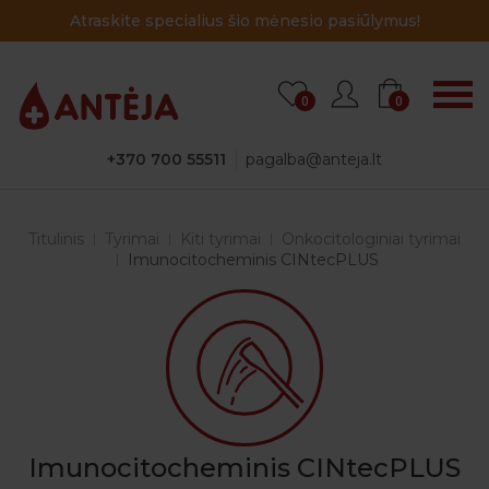
Atraskite specialius šio mėnesio pasiūlymus!
0
0
+370 700 55511
pagalba@anteja.lt
Titulinis
Tyrimai
Kiti tyrimai
Onkocitologiniai tyrimai
Imunocitocheminis CINtecPLUS
Imunocitocheminis CINtecPLUS