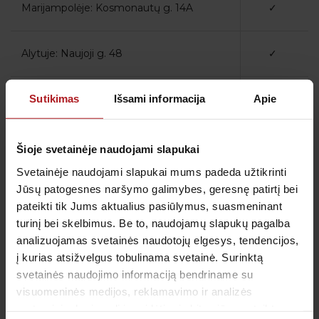
Marijampolėje: Kosmonautų g. 14A
✓
Alytuje: Naujoji g. 48
✓
Druskininkai, T. Kosciuškos g. 12-54
✓
Sutikimas
Išsami informacija
Apie
Šilutės: Turgaus g. 3
✓
Šioje svetainėje naudojami slapukai
Svetainėje naudojami slapukai mums padeda užtikrinti
Jūsų patogesnes naršymo galimybes, geresnę patirtį bei
Palanga: Vytauto g. 118
✓
pateikti tik Jums aktualius pasiūlymus, suasmeninant
turinį bei skelbimus. Be to, naudojamų slapukų pagalba
✓
Gargždai: Klaipėdos g. 40
analizuojamas svetainės naudotojų elgesys, tendencijos,
į kurias atsižvelgus tobulinama svetainė. Surinktą
svetainės naudojimo informaciją bendriname su
visuomeninės medijos, reklamavimo ir analizės
partneriais, kurie gali ją pridėti prie kitos jūsų pateiktos