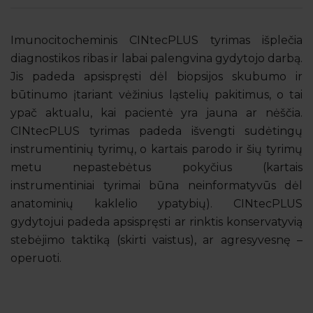
Imunocitocheminis CINtecPLUS tyrimas išplečia
diagnostikos ribas ir labai palengvina gydytojo darbą.
Jis padeda apsispręsti dėl biopsijos skubumo ir
būtinumo įtariant vėžinius ląstelių pakitimus, o tai
ypač aktualu, kai pacientė yra jauna ar nėščia.
CINtecPLUS tyrimas padeda išvengti sudėtingų
instrumentinių tyrimų, o kartais parodo ir šių tyrimų
metu nepastebėtus pokyčius (kartais
instrumentiniai tyrimai būna neinformatyvūs dėl
anatominių kaklelio ypatybių). CINtecPLUS
gydytojui padeda apsispręsti ar rinktis konservatyvią
stebėjimo taktiką (skirti vaistus), ar agresyvesnę –
operuoti.