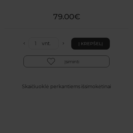
79.00€
Įsiminti
Skaičiuoklė perkantiems išsimokėtinai