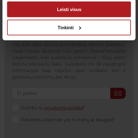
arba naudojant paslaugas surinktos informacijos.
Leisti visus
Tinkinti
Gauk naujienas pirmas
Kas kiek laiko būtina profilaktiškai tikrintis sveikatą?
Kada metas skiepytis nuo gripo? Prenumeruokite
naujienlaiškį, kad svarbiausi priminimai į Jūsų pašto
dėžutę atkeliautų laiku. Sulauksite ne tik naudingos
informacijos kaip rūpintis savo sveikata, bet ir
geriausių pasiūlymų bei akcijų.
Sutinku su
privatumo politika
Patvirtinu, kad man yra 14 metų ar daugiau