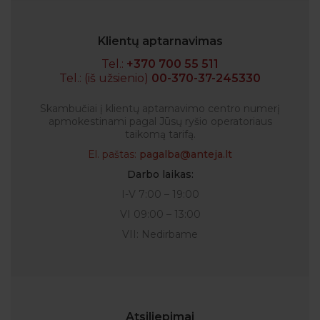
Klientų aptarnavimas
Tel.:
+370 700 55 511
Tel.: (iš užsienio)
00-370-37-245330
Skambučiai į klientų aptarnavimo centro numerį
apmokestinami pagal Jūsų ryšio operatoriaus
taikomą tarifą.
El. paštas:
pagalba@anteja.lt
Darbo laikas:
I-V 7:00 – 19:00
VI 09:00 – 13:00
VII: Nedirbame
Atsiliepimai