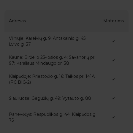
Adresas
Moterims
Vilniuje: Kareivių g. 9; Antakalnio g. 45;
✓
Lvivo g. 37
Kaune: Birželio 23-iosios g. 4; Savanorių pr.
✓
97; Karaliaus Mindaugo pr. 38
Klaipėdoje: Priestočio g. 16; Taikos pr. 141A
✓
(PC BIG-2)
Šiauliuose: Gegužių g. 49; Vytauto g. 88
✓
Panevėžys: Respublikos g. 44; Klaipėdos g.
✓
75