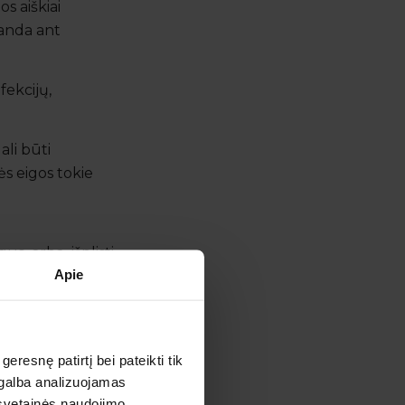
s aiškiai
randa ant
fekcijų,
ali būti
ės eigos tokie
gus arba išplisti
Apie
ėtinga – panašūs
esnę patirtį bei pateikti tik
agalba analizuojamas
r ligos aktyvumo.
 svetainės naudojimo