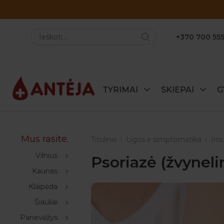
+370 700 555
TYRIMAI
SKIEPAI
G
Mus rasite.
Titulinis
Ligos ir simptomatika
Imu
Vilnius
Psoriazė (žvyneli
Kaunas
Klaipėda
Šiauliai
Panevėžys