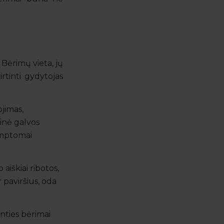
 Bėrimų vieta, jų
irtinti gydytojas
ojimas,
inė galvos
simptomai
aiškiai ribotos,
 paviršius, oda
inties bėrimai