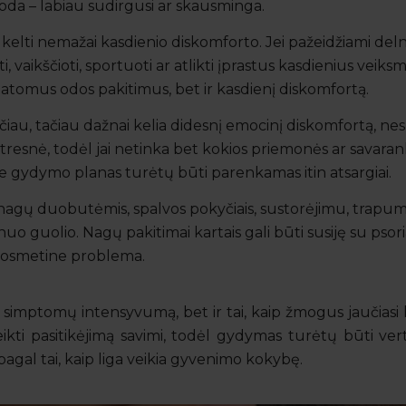
 o oda – labiau sudirgusi ar skausminga.
 kelti nemažai kasdienio diskomforto. Jei pažeidžiami delnai
i, vaikščioti, sportuoti ar atlikti įprastus kasdienius veiksm
matomus odos pakitimus, bet ir kasdienį diskomfortą.
čiau, tačiau dažnai kelia didesnį emocinį diskomfortą, nes
tresnė, todėl jai netinka bet kokios priemonės ar savaran
yje gydymo planas turėtų būti parenkamas itin atsargiai.
i nagų duobutėmis, spalvos pokyčiais, sustorėjimu, trapu
uo guolio. Nagų pakitimai kartais gali būti susiję su psoria
n kosmetine problema.
 simptomų intensyvumą, bet ir tai, kaip žmogus jaučiasi
eikti pasitikėjimą savimi, todėl gydymas turėtų būti ve
pagal tai, kaip liga veikia gyvenimo kokybę.