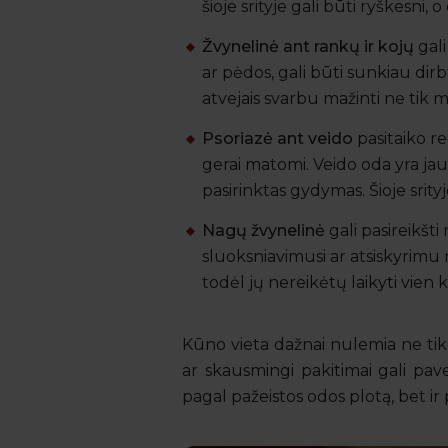
šioje srityje gali būti ryškesni,
Žvynelinė ant rankų ir kojų
gali
ar pėdos, gali būti sunkiau dirbt
atvejais svarbu mažinti ne tik 
Psoriazė ant veido
pasitaiko re
gerai matomi. Veido oda yra jau
pasirinktas gydymas. Šioje srit
Nagų žvynelinė
gali pasireikšt
sluoksniavimusi ar atsiskyrimu n
todėl jų nereikėtų laikyti vie
Kūno vieta dažnai nulemia ne tik
ar skausmingi pakitimai gali pav
pagal pažeistos odos plotą, bet ir 