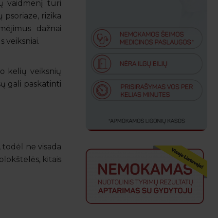
bų vaidmenį turi
 psoriaze, rizika
aūmėjimus dažnai
s veiksniai.
 o kelių veiksnių
ų gali paskatinti
s, todėl ne visada
plokštelės, kitais