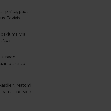
, pirštai, padai
us. Tokiais
 pakitimai yra
kiškai
mu, nago
ziniu artritu,
 kasdien. Matomi
rtinamas ne vien