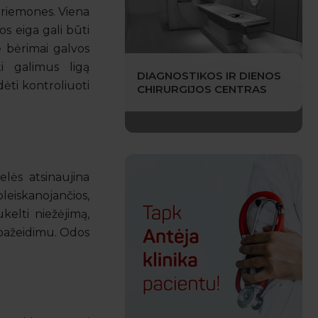
 priemones. Viena
os eiga gali būti
tę bėrimai galvos
i galimus ligą
DIAGNOSTIKOS IR DIENOS
dėti kontroliuoti
CHIRURGIJOS CENTRAS
lės atsinaujina
leiskanojančios,
kelti niežėjimą,
 pažeidimu. Odos