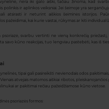
o žvynelinė, nėra iki galo aiški, tačiau žinoma, kad svar
 polinkis ir aplinkos veiksniai. Jei šeimoje yra sergančiųjų
ali atsirasti ir neturint aiškios šeiminės istorijos. P
os pažeidimai, kai kurie vaistai, rūkymas ar kiti individualū
a psoriazė, svarbu vertinti ne vieną konkrečią priežastį,
 savo kūno reakcijas, tuo lengviau pastebėti, kas iš ties
ai
vynelinės, tipai gali pasireikšti nevienodais odos pakitimai
. Vienais atvejais matomos aiškiai ribotos, pleiskanojančios 
linukai ar pakitimai rečiau pažeidžiamose kūno vietose.
ndinės psoriazės formos: