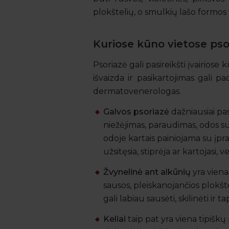
plokštelių, o smulkių lašo formos
Kuriose kūno vietose psor
Psoriazė gali pasireikšti įvairiose
išvaizda ir pasikartojimas gali pa
dermatovenerologas.
Galvos psoriazė
dažniausiai pas
niežėjimas, paraudimas, odos s
odoje kartais painiojama su įpr
užsitęsia, stiprėja ar kartojasi, ve
Žvynelinė ant alkūnių
yra viena 
sausos, pleiskanojančios plokšte
gali labiau sausėti, skilinėti ir tap
Keliai
taip pat yra viena tipiškų