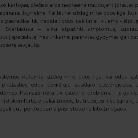
etos kartojasi, plečiasi arba nepraeina naudojant įprastas
vadinama žvyneline. Tai lėtinė uždegiminė odos liga, kuri
 pasireiškia tik nedideli odos pakitimai, kitiems – išpli
 Svarbiausia – laiku atpažinti simptomus, suprast
tis į specialistą, nes tinkamai parinktas gydymas gali pa
sdienę savijautą.
 sistemos nulemta uždegiminė odos liga, kai odos ląste
 priežasties odos paviršiuje susidaro sustorėjusios, p
 dėmės. Psoriazė nėra tik estetinė problema – ji gali su
diskomfortą, o daliai žmonių būti susijusi ir su sąnarių
negali būti perduodama prisilietus prie kito žmogaus.