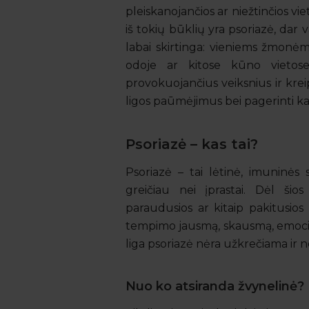
pleiskanojančios ar niežtinčios vi
iš tokių būklių yra psoriazė, dar 
labai skirtinga: vieniems žmonėms
odoje ar kitose kūno vietose.
provokuojančius veiksnius ir kreip
ligos paūmėjimus bei pagerinti ka
Psoriazė – kas tai?
Psoriazė – tai lėtinė, imuninės
greičiau nei įprastai. Dėl šios
paraudusios ar kitaip pakitusios
tempimo jausmą, skausmą, emocinį 
liga psoriazė nėra užkrečiama ir 
Nuo ko atsiranda žvynelinė?