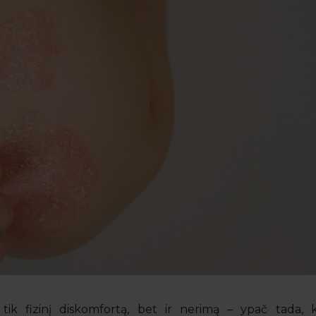
tik fizinį diskomfortą, bet ir nerimą – ypač tada, k