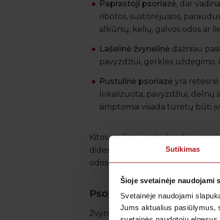
Paprastoji psoriazė
, dar vadin
ribotos, sustorėjusios, paraudu
alkūnių, kelių, galvos odos ar l
Lašelinė žvynelinė
dažniau pasire
pavyzdžiui, gerklės uždegimo,
Pustulinė psoriazė
yra retesnė 
lokalizuota, pavyzdžiui, delnų a
simptomai visada turėtų būti įv
Kitos, rečiau pasitaikančios psor
Sutikimas
didesniuose kūno plotuose. Būten
odos pakitimai gali būti būdingi
Šioje svetainėje naudojami 
Psoriazės simptomai
Svetainėje naudojami slapuka
Jums aktualius pasiūlymus, 
Žvynelinės simptomai gali skirtis
svetainės naudotojų elgesys,