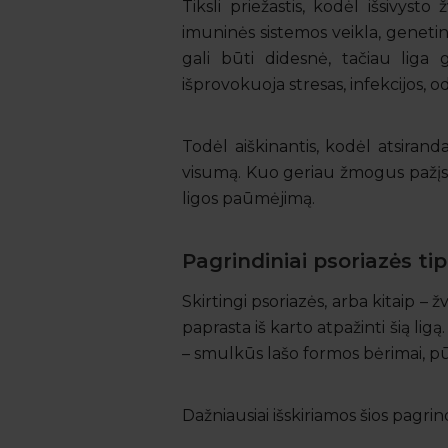
Tiksli priežastis, kodėl išsivyst
imuninės sistemos veikla, genetinis
gali būti didesnė, tačiau liga g
išprovokuoja stresas, infekcijos, od
Todėl aiškinantis, kodėl atsirand
visumą. Kuo geriau žmogus pažįsta
ligos paūmėjimą.
Pagrindiniai psoriazės tip
Skirtingi psoriazės, arba kitaip – ž
paprasta iš karto atpažinti šią ligą
– smulkūs lašo formos bėrimai, pū
Dažniausiai išskiriamos šios pagri