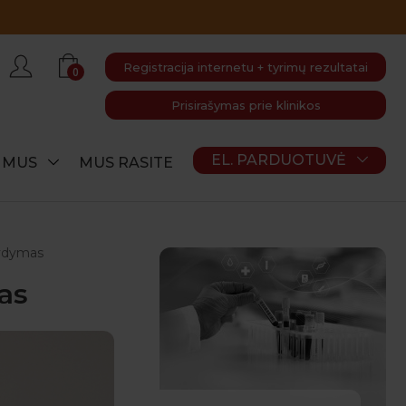
Registracija internetu + tyrimų rezultatai
0
Prisirašymas prie klinikos
EL. PARDUOTUVĖ
E MUS
MUS RASITE
 gydymas
mas