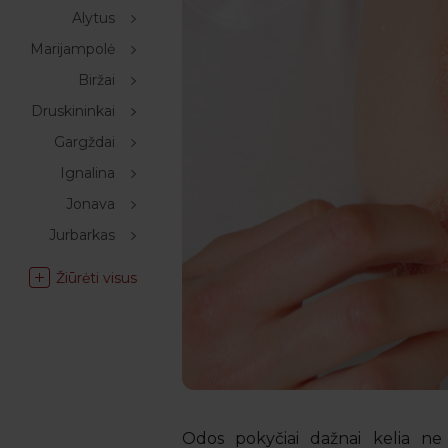
Alytus
Marijampolė
Biržai
Druskininkai
Gargždai
Ignalina
Jonava
Jurbarkas
Žiūrėti visus
Odos pokyčiai dažnai kelia ne 