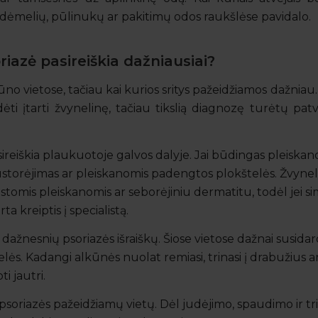
 dėmelių, pūlinukų ar pakitimų odos raukšlėse pavidalo.
iazė pasireiškia dažniausiai?
 kūno vietose, tačiau kai kurios sritys pažeidžiamos dažniau.
dėti įtarti žvynelinę, tačiau tikslią diagnozę turėtų patv
ireiškia plaukuotoje galvos dalyje. Jai būdingas pleiskan
ustorėjimas ar pleiskanomis padengtos plokštelės. Žvynel
astomis pleiskanomis ar seborėjiniu dermatitu, todėl jei 
rta kreiptis į specialistą.
dažnesnių psoriazės išraiškų. Šiose vietose dažnai susidaro 
lės. Kadangi alkūnės nuolat remiasi, trinasi į drabužius ar
ti jautri.
 psoriazės pažeidžiamų vietų. Dėl judėjimo, spaudimo ir tr