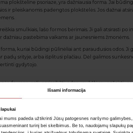
ama plokšteline psoriaze, yra dažniausia forma. Jai būdingo
sios ir pleiskanomis padengtos plokštelės. Jos dažnai atsi
iemens.
iškia smulkiais, lašo formos bėrimais. Ji gali atsirasti po in
 ir dažniau pastebima vaikams ar jaunesniems žmonėms.
forma, kuriai būdingi pūlinėliai ant paraudusios odos. Ji g
r padų srityje, arba išplitusi plačiau. Dėl galimos sunkesn
ertinti gydytojo.
iazės formos gali pasireikšti odos raukšlėse, pažeisti na
Išsami informacija
t todėl vien pagal išvaizdą nustatyti ligą gali būti sud
 ir kitoms dermatologinėms būklėms.
slapukai
i mums padeda užtikrinti Jūsų patogesnes naršymo galimybes, ger
suasmeninant turinį bei skelbimus. Be to, naudojamų slapukų p
 priklausomai nuo psoriazės tipo, pažeistos kūno vietos i
 tendencijos, į kurias atsižvelgus tobulinama svetainė. Surinktą