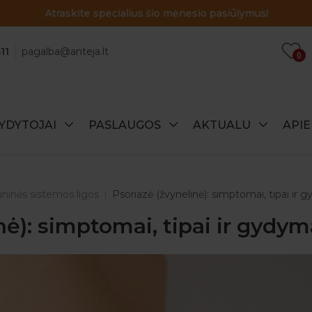
Atraskite specialius šio mėnesio pasiūlymus!
11
pagalba@anteja.lt
0
YDYTOJAI
PASLAUGOS
AKTUALU
API
ninės sistemos ligos
Psoriazė (žvynelinė): simptomai, tipai ir
nė): simptomai, tipai ir gydy