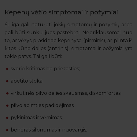
Kepenų vėžio simptomai ir požymiai
Ši liga gali neturėti jokių simptomų ir požymių arba
gali būti sunku juos pastebėti. Nepriklausomai nuo
to, ar vėžys prasideda kepenyse (pirminis), ar plinta iš
kitos kūno dalies (antrinis), simptomai ir požymiai yra
tokie patys. Tai gali būti:
svorio kritimas be priežasties;
apetito stoka;
viršutinės pilvo dalies skausmas, diskomfortas;
pilvo apimties padidėjimas;
pykinimas ir vėmimas;
bendras silpnumas ir nuovargis;