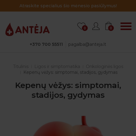
Atraskite specialius šio mėnesio pasiūlymus!
0
0
+370 700 55511
pagalba@anteja.lt
Titulinis
Ligos ir simptomatika
Onkologinės ligos
Kepenų vėžys: simptomai, stadijos, gydymas
Kepenų vėžys: simptomai,
stadijos, gydymas