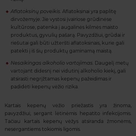
Aflatoksinų poveikis
. Aflatoksinai yra paplitę
dirvožemyje. Jie vystosi įvairiose grūdinėse
kultūrose, patenka į augalinės kilmės maisto
produktus, gyvulių pašarą. Pavyzdžiui, grūdai ir
riešutai gali būti užteršti aflatoksinais, kurie gali
patekti į iš šių produktų gaminamą maistą.
Nesaikingas alkoholio vartojimas
. Daugelį metų
vartojant didesnį nei vidutinį alkoholio kiekį, gali
atsirasti negrįžtamas kepenų pažeidimas ir
padidėti kepenų vėžio rizika.
Kartais kepenų vėžio priežastis yra žinoma,
pavyzdžiui, sergant lėtinėmis hepatito infekcijomis.
Tačiau kartais kepenų vėžys atsiranda žmonėms,
nesergantiems tokiomis ligomis.