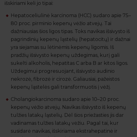
išskiriami keli jo tipai:
Hepatoceliulinė karcinoma (HCC) sudaro apie 75–
80 proc. pirminio kepenų vėžio atvejų. Tai
dažniausias šios ligos tipas. Toks navikas išsivysto iš
pagrindinių kepenų ląstelių (hepatocitų) ir dažnai
yra siejamas su lėtinėmis kepenų ligomis. Iš
pradžių išsivysto kepenų uždegimas, kurį gali
sukelti alkoholis, hepatitas C arba B ar kitos ligos.
Uždegimui progresuojant, išsivysto audinio
nekrozė, fibrozė ir cirozė. Galiausiai, pažeistos
kepenų ląstelės gali transformuotis į vėžį.
Cholangiokarcinoma sudaro apie 10–20 proc.
kepenų vėžio atvejų. Navikas išsivysto iš kepenų
tulžies latakų ląstelių. Dėl šios priežasties jis dar
vadinamas tulžies latakų vėžiu. Pagal tai, kur
susidarė navikas, išskiriama ekstrahepatinė ir