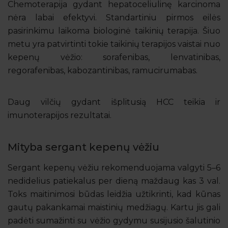
Chemoterapija gydant hepatoceliulinę karcinoma
nėra labai efektyvi. Standartiniu pirmos eilės
pasirinkimu laikoma biologinė taikinių terapija. Šiuo
metu yra patvirtinti tokie taikinių terapijos vaistai nuo
kepenų vėžio: sorafenibas, lenvatinibas,
regorafenibas, kabozantinibas, ramucirumabas.
Daug vilčių gydant išplitusią HCC teikia ir
imunoterapijos rezultatai.
Mityba sergant kepenų vėžiu
Sergant kepenų vėžiu rekomenduojama valgyti 5–6
nedidelius patiekalus per dieną maždaug kas 3 val.
Toks maitinimosi būdas leidžia užtikrinti, kad kūnas
gautų pakankamai maistinių medžiagų. Kartu jis gali
padėti sumažinti su vėžio gydymu susijusio šalutinio