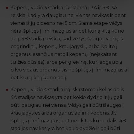
Kepenų vėžio 3 stadija skirstoma į 3A ir 3B. 3A
reiškia, kad yra daugiau nei vienas navikas ir bent
vienas iš jų didesnis nei 5 cm. Šiame etape vėžys
nėra išplitęs į limfmazgius ar bet kurią kitą kūno
dalį. 3B stadija reiškia, kad vėžys išaugo į vieną iš
pagrindinių kepenų kraujagyslių arba išplito į
organus, esančius netoli kepenų (neįskaitant
tulžies pūslės), arba per gleivinę, kuri apgaubia
pilvo vidaus organus. Jis neišplitęs į limfmazgius ar
bet kurią kitą kūno dalį.
Kepenų vėžio 4 stadija irgi skirstoma į kelias dalis.
4A stadijos navikas yra bet kokio dydžio ir jų gali
būti daugiau nei vienas. Vėžys gali būti išaugęs į
kraujagysles arba organus aplink kepenis. Jis
išplitęs į limfmazgius, bet ne į kitas kūno dalis. 4B
stadijos navikas yra bet kokio dydžio ir gali būti