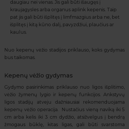
daugiau nei vienas. Jis gali būti išaugęs į
kraujagysles arba organus aplink kepenis. Taip
pat jis gali būti išplitęs į limfmazgius arba ne, bet
išplitęs į kitą kūno dalį, pavyzdžiui, plaučius ar
kaulus.
Nuo kepenų vėžio stadijos priklauso, koks gydymas
bus taikomas.
Kepenų vėžio gydymas
Gydymo pasirinkimas priklauso nuo ligos išplitimo,
vėžio žymenų lygio ir kepenų funkcijos. Ankstyvų
ligos stadijų atveju dažniausiai rekomenduojama
kepenų vėžio operacija. Nustačius vieną naviką iki 5
cm arba kelis iki 3 cm dydžio, atsižvelgus į bendrą
žmogaus būklę, kitas ligas, gali būti svarstoma