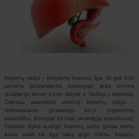
Kepenų vėžys – piktybinė kepenų liga. Jis gali būti
pirminis (atsirandantis kepenyse) arba antrinis
(susidaręs kitose kūno dalyse ir išplitęs į kepenis).
Dažniau pasireiškia antrinis kepenų vėžys –
metastazavęs (prasidėjęs kitur organizme,
pavyzdžiui, storojoje žarnoje, skrandyje, plaučiuose).
Didesnė rizika susirgti kepenų vėžiu gresia tiems,
kurie prieš tai ilgą laiką sirgo lėtiniu kepenų