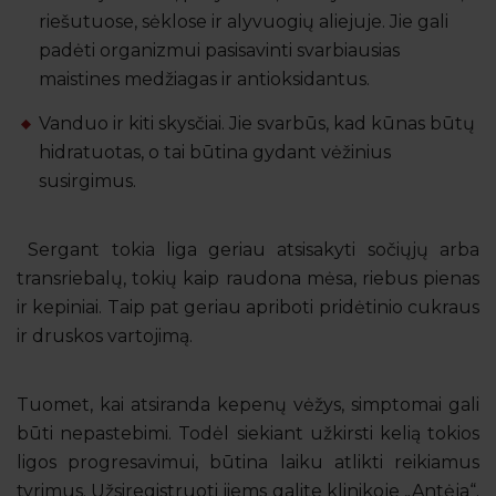
riešutuose, sėklose ir alyvuogių aliejuje. Jie gali
padėti organizmui pasisavinti svarbiausias
maistines medžiagas ir antioksidantus.
Vanduo ir kiti skysčiai. Jie svarbūs, kad kūnas būtų
hidratuotas, o tai būtina gydant vėžinius
susirgimus.
Sergant tokia liga geriau atsisakyti sočiųjų arba
transriebalų, tokių kaip raudona mėsa, riebus pienas
ir kepiniai. Taip pat geriau apriboti pridėtinio cukraus
ir druskos vartojimą.
Tuomet, kai atsiranda kepenų vėžys, simptomai gali
būti nepastebimi. Todėl siekiant užkirsti kelią tokios
ligos progresavimui, būtina laiku atlikti reikiamus
tyrimus. Užsiregistruoti jiems galite klinikoje „Antėja“.