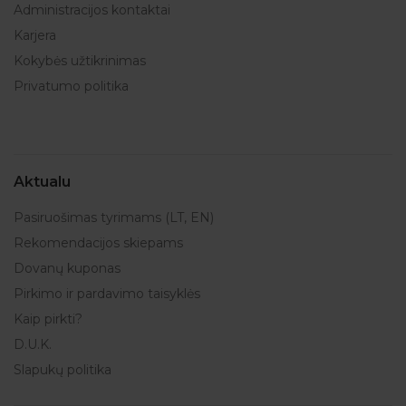
Administracijos kontaktai
Karjera
Kokybės užtikrinimas
Privatumo politika
Aktualu
Pasiruošimas tyrimams (LT, EN)
Rekomendacijos skiepams
Dovanų kuponas
Pirkimo ir pardavimo taisyklės
Kaip pirkti?
D.U.K.
Slapukų politika