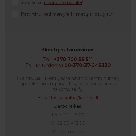
Sutinku su
privatumo politika
Patvirtinu, kad man yra 14 metų ar daugiau
Klientų aptarnavimas
Tel.:
+370 700 55 511
Tel.: (iš užsienio)
00-370-37-245330
Skambučiai į klientų aptarnavimo centro numerį
apmokestinami pagal Jūsų ryšio operatoriaus
taikomą tarifą.
El. paštas:
pagalba@anteja.lt
Darbo laikas:
I-V 7:00 – 19:00
VI 09:00 – 13:00
VII: Nedirbame