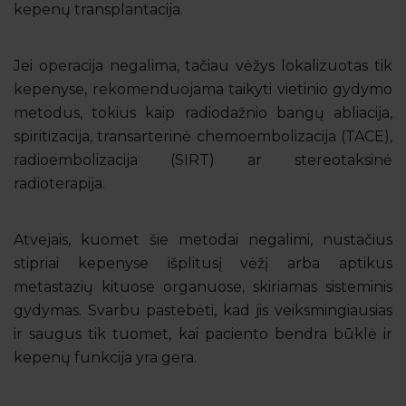
kepenų transplantacija.
Jei operacija negalima, tačiau vėžys lokalizuotas tik
kepenyse, rekomenduojama taikyti vietinio gydymo
metodus, tokius kaip radiodažnio bangų abliacija,
spiritizacija, transarterinė chemoembolizacija (TACE),
radioembolizacija (SIRT) ar stereotaksinė
radioterapija.
Atvejais, kuomet šie metodai negalimi, nustačius
stipriai kepenyse išplitusį vėžį arba aptikus
metastazių kituose organuose, skiriamas sisteminis
gydymas. Svarbu pastebėti, kad jis veiksmingiausias
ir saugus tik tuomet, kai paciento bendra būklė ir
kepenų funkcija yra gera.