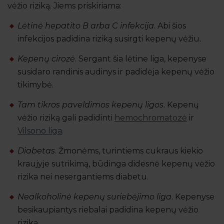
vėžio riziką. Jiems priskiriama:
Lėtinė hepatito B arba C infekcija
. Abi šios
infekcijos padidina riziką susirgti kepenų vėžiu.
Kepenų cirozė
. Sergant šia lėtine liga, kepenyse
susidaro randinis audinys ir padidėja kepenų vėžio
tikimybė.
Tam tikros paveldimos kepenų ligos
. Kepenų
vėžio riziką gali padidinti
hemochromatozė
ir
Vilsono liga
.
Diabetas
. Žmonėms, turintiems cukraus kiekio
kraujyje sutrikimą, būdinga didesnė kepenų vėžio
rizika nei nesergantiems diabetu.
Nealkoholinė kepenų suriebėjimo liga
. Kepenyse
besikaupiantys riebalai padidina kepenų vėžio
riziką.