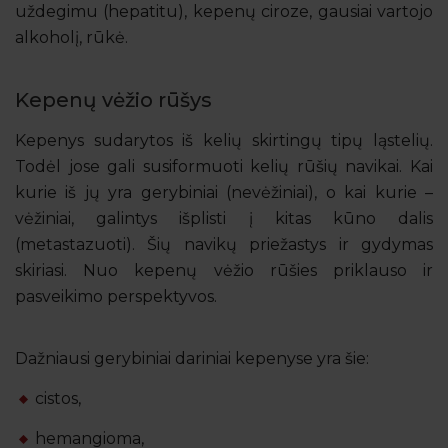
uždegimu (hepatitu), kepenų ciroze, gausiai vartojo
alkoholį, rūkė.
Kepenų vėžio rūšys
Kepenys sudarytos iš kelių skirtingų tipų ląstelių.
Todėl jose gali susiformuoti kelių rūšių navikai. Kai
kurie iš jų yra gerybiniai (nevėžiniai), o kai kurie –
vėžiniai, galintys išplisti į kitas kūno dalis
(metastazuoti). Šių navikų priežastys ir gydymas
skiriasi. Nuo kepenų vėžio rūšies priklauso ir
pasveikimo perspektyvos.
Dažniausi gerybiniai dariniai kepenyse yra šie:
cistos,
hemangioma,