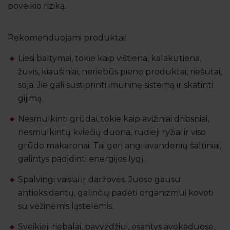
poveikio riziką.
Rekomenduojami produktai:
Liesi baltymai, tokie kaip vištiena, kalakutiena,
žuvis, kiaušiniai, neriebūs pieno produktai, riešutai,
soja. Jie gali sustiprinti imuninę sistemą ir skatinti
gijimą.
Nesmulkinti grūdai, tokie kaip avižiniai dribsniai,
nesmulkintų kviečių duona, rudieji ryžiai ir viso
grūdo makaronai. Tai geri angliavandenių šaltiniai,
galintys padidinti energijos lygį.
Spalvingi vaisiai ir daržovės. Juose gausu
antioksidantų, galinčių padėti organizmui kovoti
su vėžinėmis ląstelėmis.
Sveikieji riebalai, pavyzdžiui, esantys avokaduose,