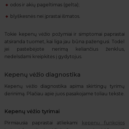
odos ir akių pageltimas (gelta);
blyškesnės nei įprastai išmatos.
Tokie kepenų vėžio požymiai ir simptomai paprastai
atsiranda tuomet, kai liga jau būna pažengusi. Todėl
jei pastebėjote nerimą keliančius ženklus,
nedelsdami kreipkitės į gydytojus.
Kepenų vėžio diagnostika
Kepenų vėžio diagnostika apima skirtingų tyrimų
derinimą. Plačiau apie juos pasakojame toliau tekste.
Kepenų vėžio tyrimai
Pirmiausia paprastai atliekami
kepenų funkcijos