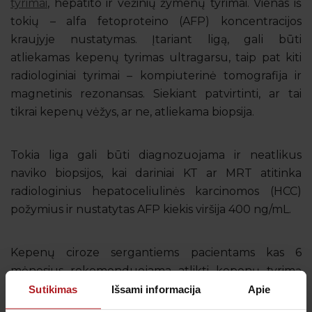
tyrimai
, hepatito ir vėžinių žymenų tyrimai. Vienas iš
tokių – alfa fetoproteino (AFP) koncentracijos
kraujyje nustatymas. Įtariant ligą, gali būti
atliekamas kepenų tyrimas ultragarsu, taip pat kiti
radiologiniai tyrimai – kompiuterinė tomografija ir
magnetinis rezonansas. Siekiant patvirtinti, ar tai
tikrai kepenų vėžys, ar ne, atliekama biopsija.
Tokia liga gali būti diagnozuojama ir neatlikus
naviko biopsijos, kai dariniai KT ar MRT atitinka
radiologinius hepatoceliulinės karcinomos (HCC)
požymius ir nustatytas AFP kiekis viršija 400 ng/mL.
Kepenų ciroze sergantiems pacientams kas 6
mėnesius rekomenduojama atlikti kepenų tyrimą
ultragarsu ir patikrinti alfa fetoproteino
Sutikimas
Išsami informacija
Apie
koncentraciją kraujyje. Tai gali padėti kuo anksčiau