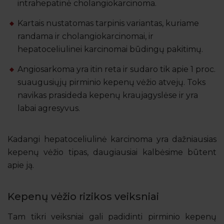
intrahepatinė cholangiokarcinoma.
Kartais nustatomas tarpinis variantas, kuriame
randama ir cholangiokarcinomai, ir
hepatoceliulinei karcinomai būdingų pakitimų.
Angiosarkoma yra itin reta ir sudaro tik apie 1 proc.
suaugusiųjų pirminio kepenų vėžio atvejų. Toks
navikas prasideda kepenų kraujagyslėse ir yra
labai agresyvus.
Kadangi hepatoceliulinė karcinoma yra dažniausias
kepenų vėžio tipas, daugiausiai kalbėsime būtent
apie ją.
Kepenų vėžio rizikos veiksniai
Tam tikri veiksniai gali padidinti pirminio kepenų