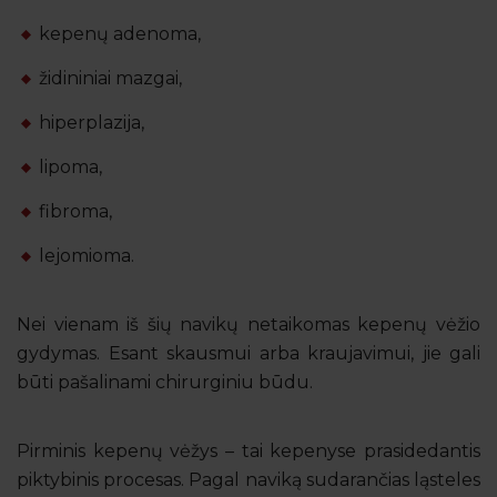
kepenų adenoma,
židininiai mazgai,
hiperplazija,
lipoma,
fibroma,
lejomioma.
Nei vienam iš šių navikų netaikomas kepenų vėžio
gydymas. Esant skausmui arba kraujavimui, jie gali
būti pašalinami chirurginiu būdu.
Pirminis kepenų vėžys – tai kepenyse prasidedantis
piktybinis procesas. Pagal naviką sudarančias ląsteles