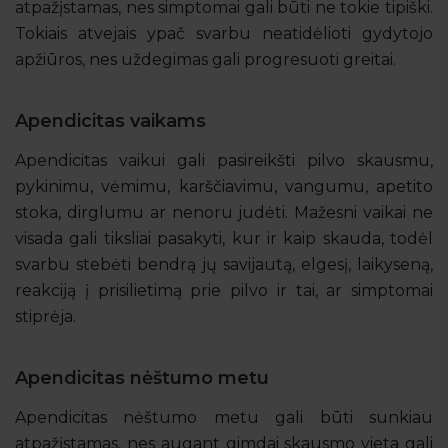
atpažįstamas, nes simptomai gali būti ne tokie tipiški.
Tokiais atvejais ypač svarbu neatidėlioti gydytojo
apžiūros, nes uždegimas gali progresuoti greitai.
Apendicitas vaikams
Apendicitas vaikui gali pasireikšti pilvo skausmu,
pykinimu, vėmimu, karščiavimu, vangumu, apetito
stoka, dirglumu ar nenoru judėti. Mažesni vaikai ne
visada gali tiksliai pasakyti, kur ir kaip skauda, todėl
svarbu stebėti bendrą jų savijautą, elgesį, laikyseną,
reakciją į prisilietimą prie pilvo ir tai, ar simptomai
stiprėja.
Apendicitas nėštumo metu
Apendicitas nėštumo metu gali būti sunkiau
atpažįstamas, nes augant gimdai skausmo vieta gali