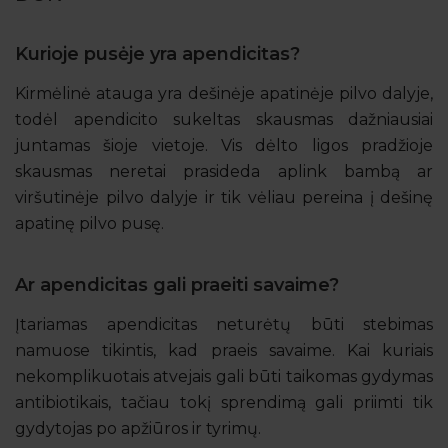
Kurioje pusėje yra apendicitas?
Kirmėlinė atauga yra dešinėje apatinėje pilvo dalyje,
todėl apendicito sukeltas skausmas dažniausiai
juntamas šioje vietoje. Vis dėlto ligos pradžioje
skausmas neretai prasideda aplink bambą ar
viršutinėje pilvo dalyje ir tik vėliau pereina į dešinę
apatinę pilvo pusę.
Ar apendicitas gali praeiti savaime?
Įtariamas apendicitas neturėtų būti stebimas
namuose tikintis, kad praeis savaime. Kai kuriais
nekomplikuotais atvejais gali būti taikomas gydymas
antibiotikais, tačiau tokį sprendimą gali priimti tik
gydytojas po apžiūros ir tyrimų.