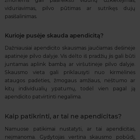
žmonėms gali pasireikšti vidurių užkietėjimas,
viduriavimas, pilvo pūtimas ar sutrikęs dujų
pasišalinimas.
Kurioje pusėje skauda apendicitą?
Dažniausiai apendicito skausmas jaučiamas dešinėje
apatinėje pilvo dalyje. Vis dėlto iš pradžių jis gali būti
juntamas aplink bambą ar viršutinėje pilvo dalyje.
Skausmo vieta gali priklausyti nuo kirmėlinės
ataugos padėties, žmogaus amžiaus, nėštumo ar
kitų individualių ypatumų, todėl vien pagal ją
apendicito patvirtinti negalima.
Kaip patikrinti, ar tai ne apendicitas?
Namuose patikimai nustatyti, ar tai apendicitas,
neįmanoma. Gydytojas vertina skausmo pobūdį,