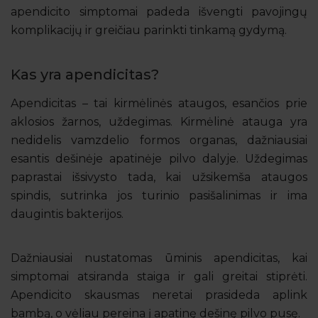
apendicito simptomai padeda išvengti pavojingų
komplikacijų ir greičiau parinkti tinkamą gydymą.
Kas yra apendicitas?
Apendicitas – tai kirmėlinės ataugos, esančios prie
aklosios žarnos, uždegimas. Kirmėlinė atauga yra
nedidelis vamzdelio formos organas, dažniausiai
esantis dešinėje apatinėje pilvo dalyje. Uždegimas
paprastai išsivysto tada, kai užsikemša ataugos
spindis, sutrinka jos turinio pasišalinimas ir ima
daugintis bakterijos.
Dažniausiai nustatomas ūminis apendicitas, kai
simptomai atsiranda staiga ir gali greitai stiprėti.
Apendicito skausmas neretai prasideda aplink
bambą, o vėliau pereina į apatinę dešinę pilvo pusę.