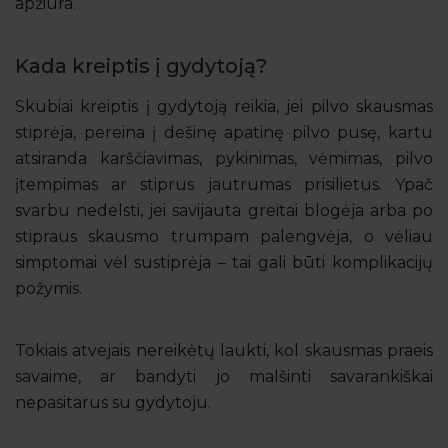
apžiūra.
Kada kreiptis į gydytoją?
Skubiai kreiptis į gydytoją reikia, jei pilvo skausmas
stiprėja, pereina į dešinę apatinę pilvo pusę, kartu
atsiranda karščiavimas, pykinimas, vėmimas, pilvo
įtempimas ar stiprus jautrumas prisilietus. Ypač
svarbu nedelsti, jei savijauta greitai blogėja arba po
stipraus skausmo trumpam palengvėja, o vėliau
simptomai vėl sustiprėja – tai gali būti komplikacijų
požymis.
Tokiais atvejais nereikėtų laukti, kol skausmas praeis
savaime, ar bandyti jo malšinti savarankiškai
nepasitarus su gydytoju.