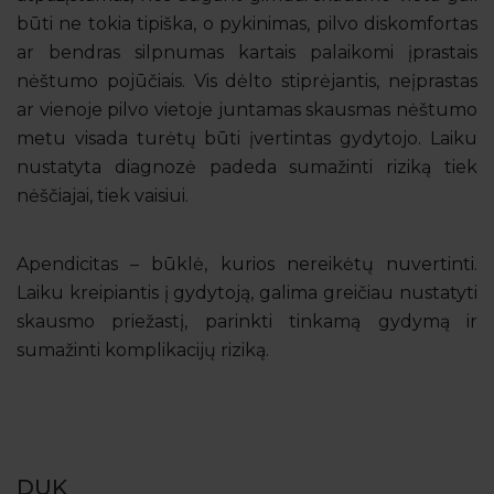
būti ne tokia tipiška, o pykinimas, pilvo diskomfortas
ar bendras silpnumas kartais palaikomi įprastais
nėštumo pojūčiais. Vis dėlto stiprėjantis, neįprastas
ar vienoje pilvo vietoje juntamas skausmas nėštumo
metu visada turėtų būti įvertintas gydytojo. Laiku
nustatyta diagnozė padeda sumažinti riziką tiek
nėščiajai, tiek vaisiui.
Apendicitas – būklė, kurios nereikėtų nuvertinti.
Laiku kreipiantis į gydytoją, galima greičiau nustatyti
skausmo priežastį, parinkti tinkamą gydymą ir
sumažinti komplikacijų riziką.
DUK