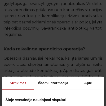
gydytojas gali svarstyti gydymą antibiotikais. Vis dėlto
toks sprendimas priklauso nuo konkrečios situacijos,
tyrimų rezultatų ir komplikacijų rizikos. Antibiotikai
taip pat dažnai skiriami prieš operaciją ar po jos, jei yra
infekcijos požymių. Savarankiškai antibiotikų vartoti
negalima.
Kada reikalinga apendicito operacija?
Operacija dažniausiai reikalinga, kai įtariamas ūminis
apendicitas, stiprėja simptomai, yra plyšimo rizika
arba jau atsirado komplikacijų. Apendicitas gali būti
operuojamas laparoskopiniu arba atviru būdu – tai
priklauso nuo uždegimo sunkumo, galimų
Sutikimas
Išsami informacija
Apie
komplikacijų ir bendros asmens būklės.
Tinkamiausią gydymo taktiką parenka
abdominalinis
Šioje svetainėje naudojami slapukai
chirurgas
.