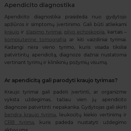
Apendicito diagnostika
Apendicito diagnostika prasideda nuo gydytojo
apžiūros ir simptomų įvertinimo. Gali būti atliekami
kraujo
ir
šlapimo tyrimai
,
pilvo echoskopija
, kartais –
kompiuterinė tomografija
ar kiti vaizdiniai tyrimai.
Kadangi nėra vieno tyrimo, kuris visada tiksliai
patvirtintų apendicitą, diagnozė dažnai nustatoma
vertinant tyrimų ir klinikinių požymių visumą.
Ar apendicitą gali parodyti kraujo tyrimas?
Kraujo tyrimai gali padėti įvertinti, ar organizme
vyksta uždegimas, tačiau vien jų apendicito
diagnozei patvirtinti nepakanka. Gydytojas gali skirti
bendrą kraujo tyrimą
, leukocitų kiekio vertinimą ir
CRB tyrimą
, kuris padeda nustatyti uždegimo
aktyvumą.