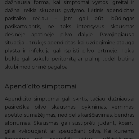
dažniausia forma, kai simptomai vystosi greitai ir
dažnai reikia skubaus gydymo. Lėtinis apendicitas
pasitaiko rečiau – jam gali būti būdingas
pasikartojantis, ne toks intensyvus skausmas
dešinėje apatinėje pilvo dalyje. Pavojingiausia
situacija – trūkęs apendicitas, kai uždegiminė atauga
plyšta ir infekcija gali išplisti pilvo ertmėje. Tokia
būklė gali sukelti peritonitą ar pūlinį, todėl būtina
skubi medicininė pagalba.
Apendicito simptomai
Apendicito simptomai gali skirtis, tačiau dažniausiai
pasireiškia pilvo skausmas, pykinimas, vėmimas,
apetito sumažėjimas, nedidelis karščiavimas, bendras
silpnumas. Skausmas gali sustiprėti judant, kosint,
giliai kvėpuojant ar spaudžiant pilvą. Kai kuriems