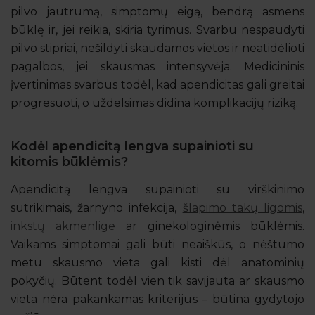
pilvo jautrumą, simptomų eigą, bendrą asmens
būklę ir, jei reikia, skiria tyrimus. Svarbu nespaudyti
pilvo stipriai, nešildyti skaudamos vietos ir neatidėlioti
pagalbos, jei skausmas intensyvėja. Medicininis
įvertinimas svarbus todėl, kad apendicitas gali greitai
progresuoti, o uždelsimas didina komplikacijų riziką.
Kodėl apendicitą lengva supainioti su
kitomis būklėmis?
Apendicitą lengva supainioti su virškinimo
sutrikimais, žarnyno infekcija,
šlapimo takų ligomis
,
inkstų akmenlige
ar ginekologinėmis būklėmis.
Vaikams simptomai gali būti neaiškūs, o nėštumo
metu skausmo vieta gali kisti dėl anatominių
pokyčių. Būtent todėl vien tik savijauta ar skausmo
vieta nėra pakankamas kriterijus – būtina gydytojo