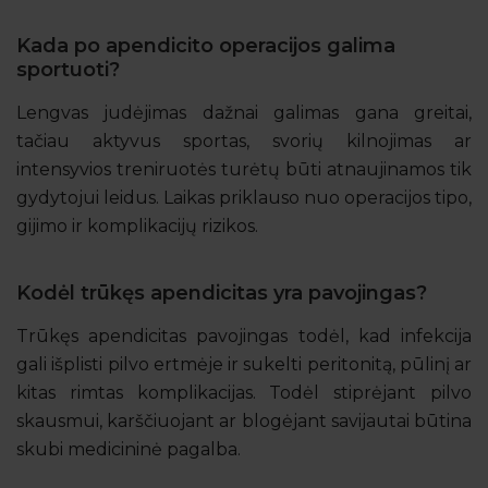
Kada po apendicito operacijos galima
sportuoti?
Lengvas judėjimas dažnai galimas gana greitai,
tačiau aktyvus sportas, svorių kilnojimas ar
intensyvios treniruotės turėtų būti atnaujinamos tik
gydytojui leidus. Laikas priklauso nuo operacijos tipo,
gijimo ir komplikacijų rizikos.
Kodėl trūkęs apendicitas yra pavojingas?
Trūkęs apendicitas pavojingas todėl, kad infekcija
gali išplisti pilvo ertmėje ir sukelti peritonitą, pūlinį ar
kitas rimtas komplikacijas. Todėl stiprėjant pilvo
skausmui, karščiuojant ar blogėjant savijautai būtina
skubi medicininė pagalba.