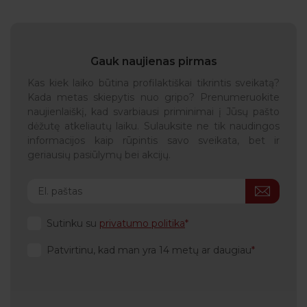
Gauk naujienas pirmas
Kas kiek laiko būtina profilaktiškai tikrintis sveikatą?
Kada metas skiepytis nuo gripo? Prenumeruokite
naujienlaiškį, kad svarbiausi priminimai į Jūsų pašto
dėžutę atkeliautų laiku. Sulauksite ne tik naudingos
informacijos kaip rūpintis savo sveikata, bet ir
geriausių pasiūlymų bei akcijų.
Sutinku su
privatumo politika
Patvirtinu, kad man yra 14 metų ar daugiau