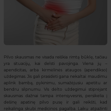
Pilvo skausmas ne visada reiškia rimtą būklę, tačiau
yra situacijų, kai delsti pavojinga. Viena jų –
apendicitas, arba kirmėlinės ataugos (apendikso)
uždegimas. Jis gali prasidėti gana nekaltai: maudimu
aplink bambą, pykinimu, sumažėjusiu apetitu ar
bendru silpnumu. Vis dėlto uždegimui stiprėjant
skausmas dažnai tampa intensyvesnis, persikelia į
dešinę apatinę pilvo pusę ir gali reikšti, kad
reikalinga skubi medicinos pagalba. Laiku atpažinti