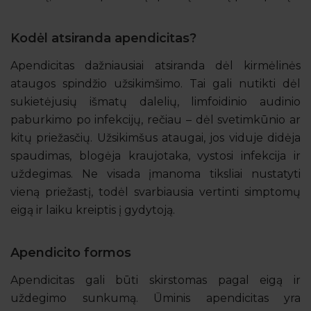
Kodėl atsiranda apendicitas?
Apendicitas dažniausiai atsiranda dėl kirmėlinės
ataugos spindžio užsikimšimo. Tai gali nutikti dėl
sukietėjusių išmatų dalelių, limfoidinio audinio
paburkimo po infekcijų, rečiau – dėl svetimkūnio ar
kitų priežasčių. Užsikimšus ataugai, jos viduje didėja
spaudimas, blogėja kraujotaka, vystosi infekcija ir
uždegimas. Ne visada įmanoma tiksliai nustatyti
vieną priežastį, todėl svarbiausia vertinti simptomų
eigą ir laiku kreiptis į gydytoją.
Apendicito formos
Apendicitas gali būti skirstomas pagal eigą ir
uždegimo sunkumą. Ūminis apendicitas yra