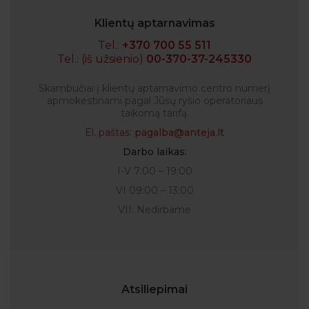
Klientų aptarnavimas
Tel.:
+370 700 55 511
Tel.: (iš užsienio)
00-370-37-245330
Skambučiai į klientų aptarnavimo centro numerį
apmokestinami pagal Jūsų ryšio operatoriaus
taikomą tarifą.
El. paštas:
pagalba@anteja.lt
Darbo laikas:
I-V 7:00 – 19:00
VI 09:00 – 13:00
VII: Nedirbame
Atsiliepimai