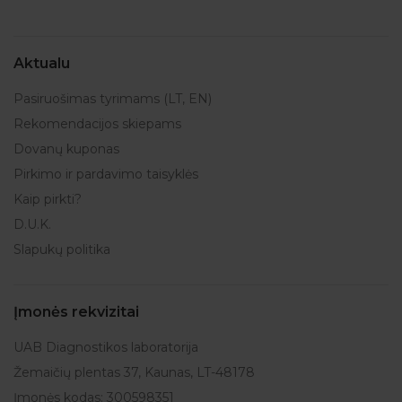
Aktualu
Pasiruošimas tyrimams (LT, EN)
Rekomendacijos skiepams
Dovanų kuponas
Pirkimo ir pardavimo taisyklės
Kaip pirkti?
D.U.K.
Slapukų politika
Įmonės rekvizitai
UAB Diagnostikos laboratorija
Žemaičių plentas 37, Kaunas, LT-48178
Įmonės kodas: 300598351