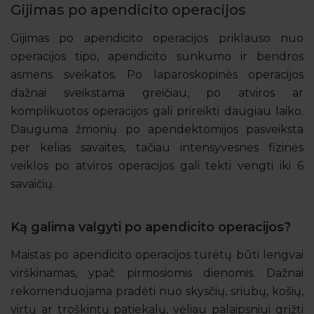
Gijimas po apendicito operacijos
Gijimas po apendicito operacijos priklauso nuo
operacijos tipo, apendicito sunkumo ir bendros
asmens sveikatos. Po laparoskopinės operacijos
dažnai sveikstama greičiau, po atviros ar
komplikuotos operacijos gali prireikti daugiau laiko.
Dauguma žmonių po apendektomijos pasveiksta
per kelias savaites, tačiau intensyvesnės fizinės
veiklos po atviros operacijos gali tekti vengti iki 6
savaičių.
Ką galima valgyti po apendicito operacijos?
Maistas po apendicito operacijos turėtų būti lengvai
virškinamas, ypač pirmosiomis dienomis. Dažnai
rekomenduojama pradėti nuo skysčių, sriubų, košių,
virtų ar troškintų patiekalų, vėliau palaipsniui grįžti