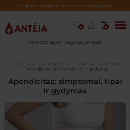
Atraskite specialius šio mėnesio pasiūlymus!
0
0
+370 700 55511
pagalba@anteja.lt
Titulinis
Ligos ir simptomatika
Virškinimo sistemos ligos
Apendicitas: simptomai, tipai ir gydymas
Apendicitas: simptomai, tipai
ir gydymas