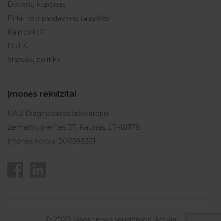
Dovanų kuponas
Pirkimo ir pardavimo taisyklės
Kaip pirkti?
D.U.K.
Slapukų politika
Įmonės rekvizitai
UAB Diagnostikos laboratorija
Žemaičių plentas 37, Kaunas, LT-48178
Įmonės kodas: 300598351
© 2020 Visos teisės saugomos. Antėja