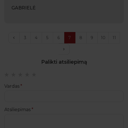
GABRIELĖ
<
3
4
5
6
7
8
9
10
11
>
Palikti atsiliepimą
Vardas
Atsiliepimas