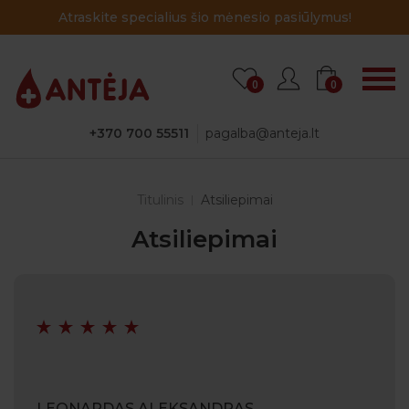
Atraskite specialius šio mėnesio pasiūlymus!
0
0
+370 700 55511
pagalba@anteja.lt
Titulinis
Atsiliepimai
Atsiliepimai
LEONARDAS ALEKSANDRAS