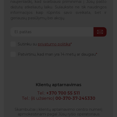
naujienlaiškį, kad svarbiausi priminimai į Jūsų pašto
dėžutę atkeliautų laiku. Sulauksite ne tik naudingos
informacijos kaip rūpintis savo sveikata, bet ir
geriausių pasiūlymų bei akcijų.
Sutinku su
privatumo politika
Patvirtinu, kad man yra 14 metų ar daugiau
Klientų aptarnavimas
Tel.:
+370 700 55 511
Tel.: (iš užsienio)
00-370-37-245330
Skambučiai į klientų aptarnavimo centro numerį
apmokestinami pagal Jūsų ryšio operatoriaus