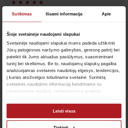
Sutikimas
Išsami informacija
Apie
Rekomenduoju Antėja visiems. Tikrai
kokybiška klinika ir paslaugos. Labai
žmogiškos, nuoširdžios gydytojos. Suprantu,
Šioje svetainėje naudojami slapukai
kad žmonių būna įvairių, vargina vieni kitus,
Svetainėje naudojami slapukai mums padeda užtikrinti
tačiau kai su žmogumi esi nuoširdus, ir iš
Jūsų patogesnes naršymo galimybes, geresnę patirtį bei
klinikos gauni tą grįžtamąjį ryšį nuoširdų.
pateikti tik Jums aktualius pasiūlymus, suasmeninant
turinį bei skelbimus. Be to, naudojamų slapukų pagalba
ERIKA
analizuojamas svetainės naudotojų elgesys, tendencijos,
į kurias atsižvelgus tobulinama svetainė. Surinktą
svetainės naudojimo informaciją bendriname su
visuomeninės medijos, reklamavimo ir analizės
partneriais, kurie gali ją pridėti prie kitos jūsų pateiktos
arba naudojant paslaugas surinktos informacijos.
Leisti visus
Tinkinti