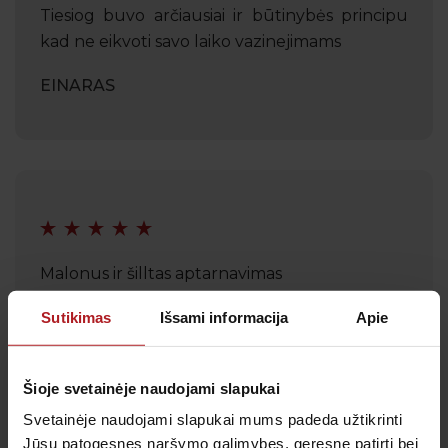
Tiesiog buvo arčiausiai ir būtinybės principu
kad ne eikvoti savo laiko vazinejimams
EINARAS
Malonus ir šilltas aptarnavimas
GABRIELĖ
Sutikimas
Išsami informacija
Apie
Šioje svetainėje naudojami slapukai
Svetainėje naudojami slapukai mums padeda užtikrinti
Jūsų patogesnes naršymo galimybes, geresnę patirtį bei