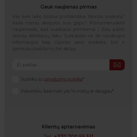
Gauk naujienas pirmas
Kas kiek laiko būtina profilaktiškai tikrintis sveikatą?
Kada metas skiepytis nuo gripo? Prenumeruokite
naujienlaiškį, kad svarbiausi priminimai į Jūsų pašto
dėžutę atkeliautų laiku. Sulauksite ne tik naudingos
informacijos kaip rūpintis savo sveikata, bet ir
geriausių pasiūlymų bei akcijų.
Sutinku su
privatumo politika
Patvirtinu, kad man yra 14 metų ar daugiau
Klientų aptarnavimas
Tel.:
+370 700 55 511