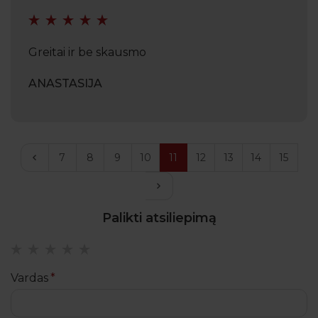
Greitai ir be skausmo
ANASTASIJA
<
7
8
9
10
11
12
13
14
15
>
Palikti atsiliepimą
Vardas