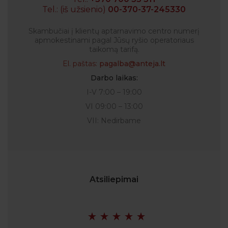
Tel.: (iš užsienio)
00-370-37-245330
Skambučiai į klientų aptarnavimo centro numerį
apmokestinami pagal Jūsų ryšio operatoriaus
taikomą tarifą.
El. paštas:
pagalba@anteja.lt
Darbo laikas:
I-V 7:00 – 19:00
VI 09:00 – 13:00
VII: Nedirbame
Atsiliepimai