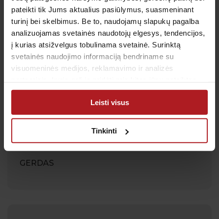
pateikti tik Jums aktualius pasiūlymus, suasmeninant
turinį bei skelbimus. Be to, naudojamų slapukų pagalba
analizuojamas svetainės naudotojų elgesys, tendencijos,
į kurias atsižvelgus tobulinama svetainė. Surinktą
ALEKSANDRA
svetainės naudojimo informaciją bendriname su
visuomeninės medijos, reklamavimo ir analizės
partneriais, kurie gali ją pridėti prie kitos jūsų pateiktos
arba naudojant paslaugas surinktos informacijos.
Leisti visus
Tinkinti
GERDAS