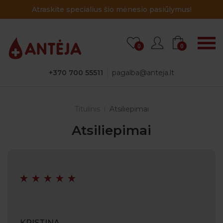
Atraskite specialius šio mėnesio pasiūlymus!
0
0
+370 700 55511
pagalba@anteja.lt
Titulinis
Atsiliepimai
Atsiliepimai
KRISTINA