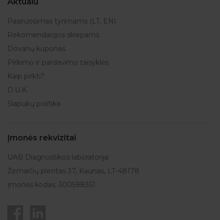
Aktualu
Pasiruošimas tyrimams (LT, EN)
Rekomendacijos skiepams
Dovanų kuponas
Pirkimo ir pardavimo taisyklės
Kaip pirkti?
D.U.K.
Slapukų politika
Įmonės rekvizitai
UAB Diagnostikos laboratorija
Žemaičių plentas 37, Kaunas, LT-48178
Įmonės kodas: 300598351