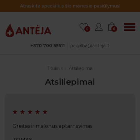
Atraskite specialius šio mėnesio pasiūlymus!
0
0
+370 700 55511
pagalba@anteja.lt
Titulinis
Atsiliepimai
Atsiliepimai
Greitas ir malonus aptarnavimas
TOMAS