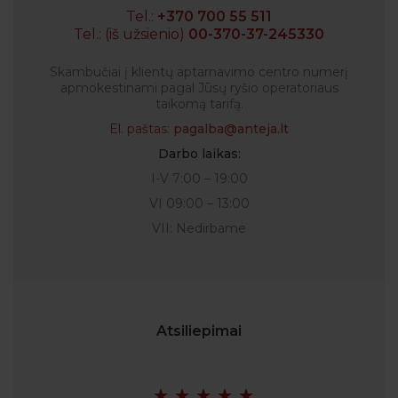
Tel.:
+370 700 55 511
Tel.: (iš užsienio)
00-370-37-245330
Skambučiai į klientų aptarnavimo centro numerį
apmokestinami pagal Jūsų ryšio operatoriaus
taikomą tarifą.
El. paštas:
pagalba@anteja.lt
Darbo laikas:
I-V 7:00 – 19:00
VI 09:00 – 13:00
VII: Nedirbame
Atsiliepimai