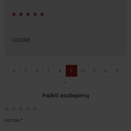
GIEDRĖ
<
5
6
7
8
9
10
11
12
13
>
Palikti atsiliepimą
Vardas