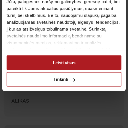
Jūsų patogesnes naršymo galimybes, geresnę patirtį bei
pateikti tik Jums aktualius pasiūlymus, suasmeninant
Darbuotoja kuri ėmė kraują,švelni,maloni!
turinį bei skelbimus. Be to, naudojamų slapukų pagalba
Stengėsi,kad nenualpčiau :D
analizuojamas svetainės naudotojų elgesys, tendencijos,
į kurias atsižvelgus tobulinama svetainė. Surinktą
DEIVIDAS
svetainės naudojimo informaciją bendriname su
visuomeninės medijos, reklamavimo ir analizės
partneriais, kurie gali ją pridėti prie kitos jūsų pateiktos
arba naudojant paslaugas surinktos informacijos.
Leisti visus
Tinkinti
ALIKAS