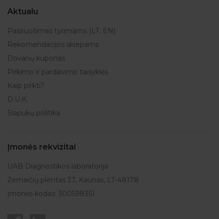
Aktualu
Pasiruošimas tyrimams (LT, EN)
Rekomendacijos skiepams
Dovanų kuponas
Pirkimo ir pardavimo taisyklės
Kaip pirkti?
D.U.K.
Slapukų politika
Įmonės rekvizitai
UAB Diagnostikos laboratorija
Žemaičių plentas 37, Kaunas, LT-48178
Įmonės kodas: 300598351