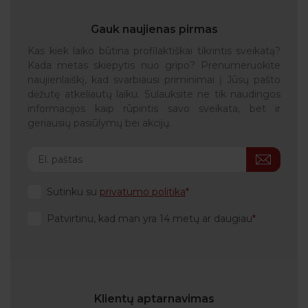
Gauk naujienas pirmas
Kas kiek laiko būtina profilaktiškai tikrintis sveikatą?
Kada metas skiepytis nuo gripo? Prenumeruokite
naujienlaiškį, kad svarbiausi priminimai į Jūsų pašto
dėžutę atkeliautų laiku. Sulauksite ne tik naudingos
informacijos kaip rūpintis savo sveikata, bet ir
geriausių pasiūlymų bei akcijų.
Sutinku su
privatumo politika
Patvirtinu, kad man yra 14 metų ar daugiau
Klientų aptarnavimas