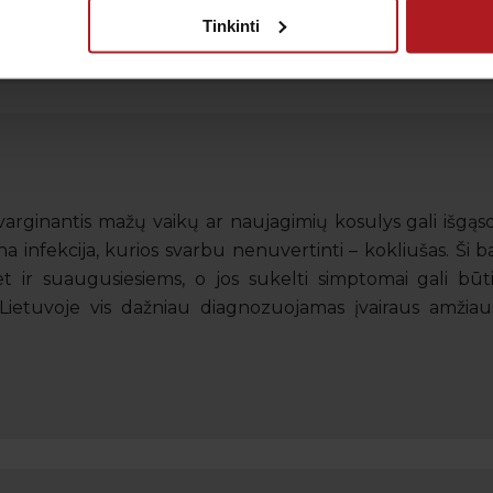
Tinkinti
r varginantis mažų vaikų ar naujagimių kosulys gali išgąs
ena infekcija, kurios svarbu nenuvertinti – kokliušas. Ši b
 ir suaugusiesiems, o jos sukelti simptomai gali būti i
Lietuvoje vis dažniau diagnozuojamas įvairaus amžia