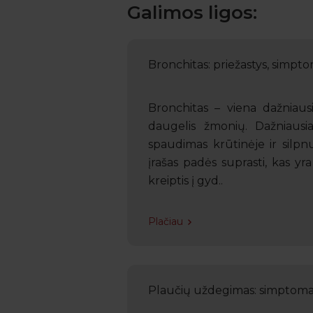
Galimos ligos:
Bronchitas: priežastys, simpt
Bronchitas – viena dažniau
daugelis žmonių. Dažniausiai
spaudimas krūtinėje ir silpnu
įrašas padės suprasti, kas yr
kreiptis į gyd..
Plačiau
Plaučių uždegimas: simptomai