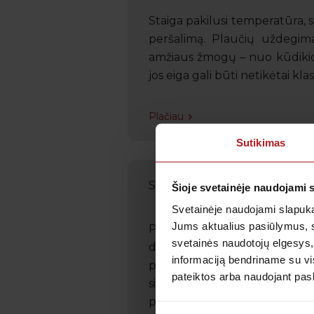
Staiga pakilusi temperatūra, s
peršalimą. Plaučių uždegimas
amžiaus žmogų – nuo kūdikio ik
jos eiga gali būti netikėtai klast
Plačiau
Sutikimas
Sinusitas: simptomai, priežast
Šioje svetainėje naudojami 
Svetainėje naudojami slapuka
Jums aktualius pasiūlymus, 
Peršalę jaučiate nemalonų s
svetainės naudotojų elgesys,
dažniausiai pasitaikančių s
informaciją bendriname su vis
pasaulyje. Tad mokėti ją atpaž
pateiktos arba naudojant pas
sinusitas, jo atsiradimo priež
preven..