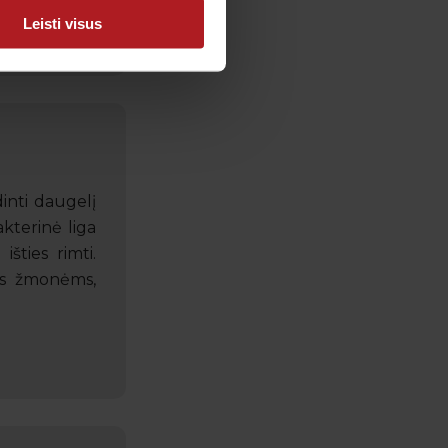
Leisti visus
dinti daugelį
akterinė liga
šties rimti.
us žmonėms,