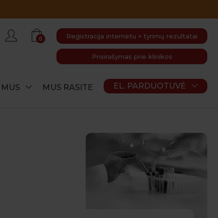
Registracija internetu + tyrimų rezultatai
0
Prisirašymas prie klinikos
EL. PARDUOTUVĖ
E MUS
MUS RASITE