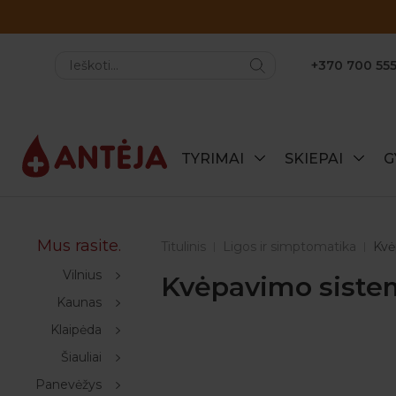
Atraskite specialius šio mėnesio pasiūlymus
+370 700 555
TYRIMAI
SKIEPAI
G
Mus rasite.
Titulinis
Ligos ir simptomatika
Kvė
Vilnius
Kvėpavimo sistem
Kaunas
Klaipėda
Šiauliai
Panevėžys