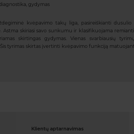
diagnostika, gydymas
egiminė kvėpavimo takų liga, pasireiškianti dusulio i
te. Astma skiriasi savo sunkumu ir klasifikuojama remiant
amas skirtingas gydymas. Vienas svarbiausių tyrim
. Šis tyrimas skirtas įvertinti kvėpavimo funkciją matuoja
Klientų aptarnavimas