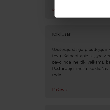
Plačiau
Kokliušas
Užsitęsęs, staiga prasidėjęs i
tėvų. Kalbant apie tai, yra vi
pavojinga ne tik vaikams, bet
Pastaruoju metu kokliušas 
todė..
Plačiau