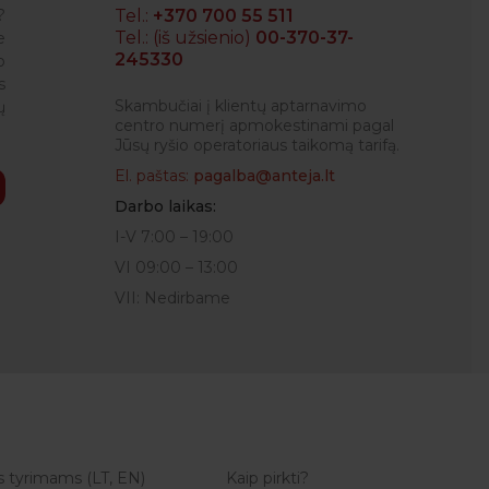
?
Tel.:
+370 700 55 511
Tel.: (iš užsienio)
00-370-37-
e
245330
o
RENATA
s
Skambučiai į klientų aptarnavimo
ų
centro numerį apmokestinami pagal
Jūsų ryšio operatoriaus taikomą tarifą.
El. paštas:
pagalba@anteja.lt
Darbo laikas:
I-V 7:00 – 19:00
VI 09:00 – 13:00
VII: Nedirbame
s tyrimams (LT, EN)
Kaip pirkti?