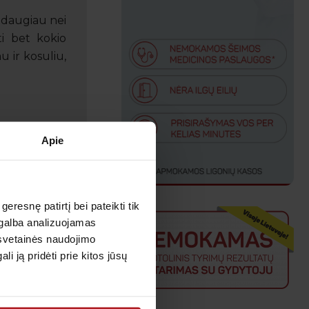
i daugiau nei
ti bet kokio
u ir kosuliu,
Apie
esnę patirtį bei pateikti tik
agalba analizuojamas
i – vieni iš
 svetainės naudojimo
monių visame
 ją pridėti prie kitos jūsų
sime, kas yra
plikacijas ir