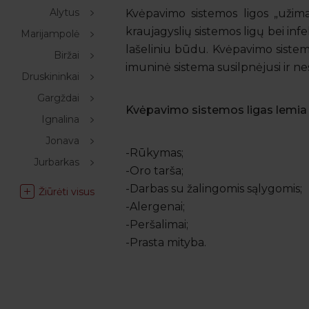
Alytus
Kvėpavimo sistemos ligos „užima
kraujagyslių sistemos ligų bei inf
Marijampolė
lašeliniu būdu. Kvėpavimo sistemo
Biržai
imuninė sistema susilpnėjusi ir nes
Druskininkai
Gargždai
Kvėpavimo sistemos ligas lemia 
Ignalina
Jonava
-Rūkymas;
Jurbarkas
-Oro tarša;
-Darbas su žalingomis sąlygomis;
Žiūrėti visus
-Alergenai;
-Peršalimai;
-Prasta mityba.