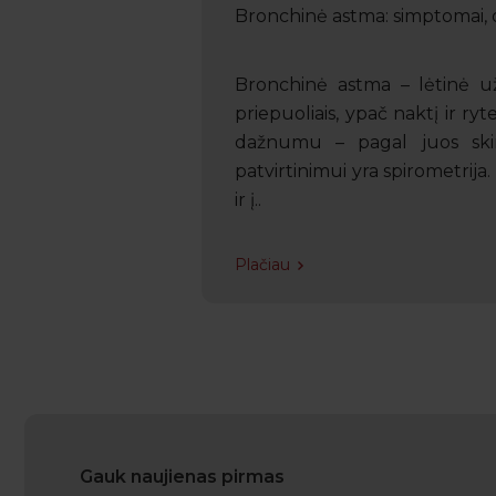
Bronchinė astma: simptomai, 
Bronchinė astma – lėtinė užd
priepuoliais, ypač naktį ir ry
dažnumu – pagal juos skiri
patvirtinimui yra spirometrija
ir į..
Plačiau
Gauk naujienas pirmas