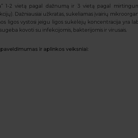
“ 1-2 vietą pagal dažnumą ir 3 vietą pagal mirtingumą
ekcijų). Dažniausiai užkratas, sukeliamas įvairių mikroorga
s ligos vystosi jeigu ligos sukėlėjų koncentracija yra la
ugeba kovoti su infekcijomis, bakterijomis ir virusais.
paveldimumas ir aplinkos veiksniai: