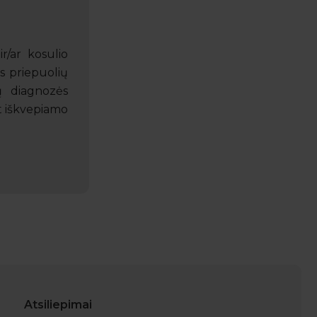
r/ar kosulio
is priepuolių
ų diagnozės
nt iškvepiamo
Atsiliepimai