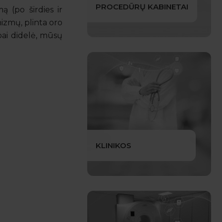
PROCEDŪRŲ KABINETAI
 (po širdies ir
nizmų, plinta oro
bai didelė, mūsų
KLINIKOS