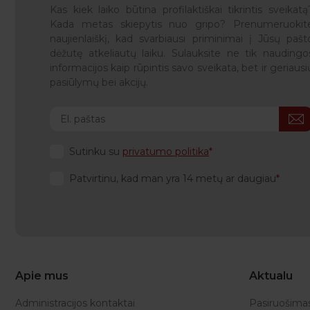
Kas kiek laiko būtina profilaktiškai tikrintis sveikatą
Kada metas skiepytis nuo gripo? Prenumeruokit
naujienlaiškį, kad svarbiausi priminimai į Jūsų pašt
dėžutę atkeliautų laiku. Sulauksite ne tik naudingo
informacijos kaip rūpintis savo sveikata, bet ir geriausi
pasiūlymų bei akcijų.
Sutinku su
privatumo politika
Patvirtinu, kad man yra 14 metų ar daugiau
Apie mus
Aktualu
Administracijos kontaktai
Pasiruošima