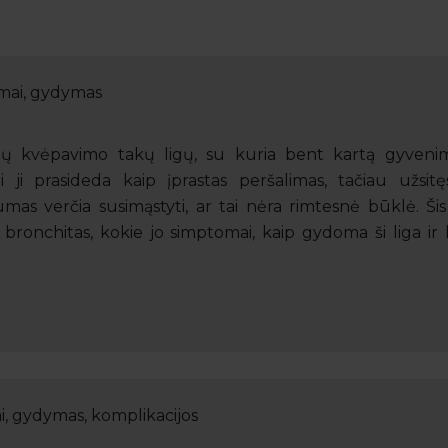
omai, gydymas
sių kvėpavimo takų ligų, su kuria bent kartą gyvenim
 ji prasideda kaip įprastas peršalimas, tačiau užsitę
mas verčia susimąstyti, ar tai nėra rimtesnė būklė. Šis 
a bronchitas, kokie jo simptomai, kaip gydoma ši liga ir
, gydymas, komplikacijos