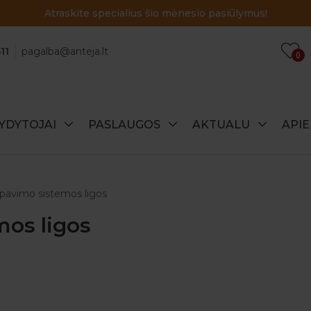
!
11
pagalba@anteja.lt
0
YDYTOJAI
PASLAUGOS
AKTUALU
API
pavimo sistemos ligos
os ligos